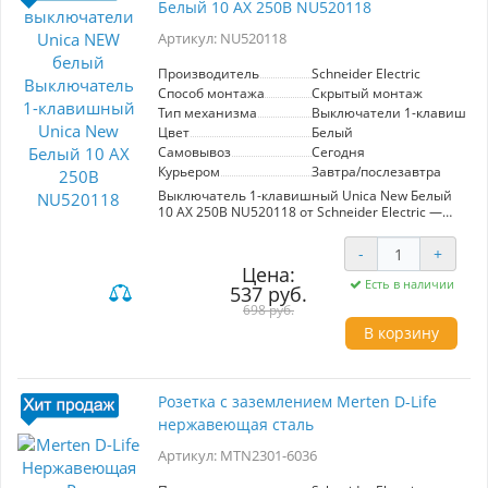
Белый 10 AX 250В NU520118
времени. С максимальной нагрузкой в 10 AX и
напряжением 250 В, данный выключатель
Артикул: NU520118
подходит для большинства электрических
систем. Schneider Electric предоставляет
гарантию на продукт, что подтверждает его
Производитель
Schneider Electric
качество и надежность. Выбирая выключатель
Способ монтажа
Скрытый монтаж
Unica New, вы получаете практичное и
Тип механизма
Выключатели 1-клавишны
элегантное решение для вашего дома или
Цвет
Белый
офиса.
Самовывоз
Сегодня
Курьером
Завтра/послезавтра
Выключатель 1-клавишный Unica New Белый
10 AX 250В NU520118 от Schneider Electric —
это надежное и стильное решение для вашего
интерьера. Изготовленный из качественных
-
+
современных материалов, этот выключатель
Цена:
соответствует严格им стандартам ГОСТ, что
Есть в наличии
537 руб.
гарантирует его долговечность и безопасность
в эксплуатации. Корпус из ABS пластика
698 руб.
обеспечивает отличную защиту от
В корзину
выцветания, сохраняя первозданный
внешний вид на долгие годы. Механизм
работает с номинальной нагрузкой 10 А при
250 В, что делает его идеальным для
Розетка с заземлением Merten D-Life
большинства бытовых нужд. Выключатель
нержавеющая сталь
легко устанавливается и гармонично
вписывается в любой интерьер благодаря
Артикул: MTN2301-6036
классическому белому цвету. Schneider Electric
предлагает гарантию на этот продукт, что