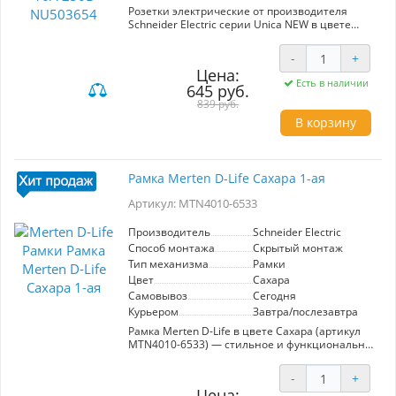
Розетки электрические от производителя
Schneider Electric серии Unica NEW в цвете
Антрацит Механизм выполнен из
современных материалов, соответствующим
-
+
ГОСТ. Что позволяет повысить срок службы
Цена:
изделия. ABS пластик защищен от
Есть в наличии
645 руб.
выцветания. Гарантия от производителя.
839 руб.
В корзину
Рамка Merten D-Life Сахара 1-ая
Артикул: MTN4010-6533
Производитель
Schneider Electric
Способ монтажа
Скрытый монтаж
Тип механизма
Рамки
Цвет
Сахара
Самовывоз
Сегодня
Курьером
Завтра/послезавтра
Рамка Merten D-Life в цвете Сахара (артикул
MTN4010-6533) — стильное и функциональное
решение для вашего интерьера.
Изготовленная компанией Schneider Electric,
-
+
эта 1-ая рамка идеально подходит для
Цена: