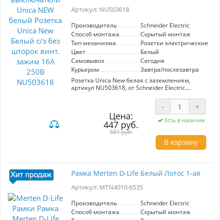
Артикул: NU503618
Производитель
Schneider Electric
Способ монтажа
Скрытый монтаж
Тип механизма
Розетки электрические
Цвет
Белый
Самовывоз
Сегодня
Курьером
Завтра/послезавтра
Розетка Unica New белая с заземлением,
артикул NU503618, от Schneider Electric.
Оснащена винтовыми зажимами,
обеспечивает надежное подключение с
-
+
номиналом 16А и напряжением 250В.
Цена:
Элегантный белый цвет гармонично
Есть в наличии
447 руб.
впишется в любой интерьер. Идеально
подходит для безопасного использования в
581 руб.
домашних условиях.
В корзину
Рамка Merten D-Life Белый Лотос 1-ая
Артикул: MTN4010-6535
Производитель
Schneider Electric
Способ монтажа
Скрытый монтаж