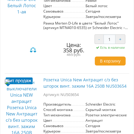
Тип механизма
Рамки
Цвет
Белый лотос
Самовывоз
Сегодня
Курьером
Завтра/послезавтра
Рамка Merten D-Life в цвете "Белый Лотос"
(артикул MTN4010-6535) от Schneider Electric –
это элегантное и практичное решение для
оформления ваших электрических
-
+
механизмов. С одноуровневыми рамками вы
Цена:
получаете не только стильный внешний вид,
Есть в наличии
358 руб.
но и высокую функциональность. Ее чистый и
современный дизайн идеально вписывается в
465 руб.
любой интерьер, добавляя нотку
В корзину
утонченности. Рамка выполнена из
качественных материалов, что гарантирует
долговечность и стойкость к внешним
воздействиям. Она проста в установке и легко
Розетка Unica New Антрацит с/з без
сочетает в себе различные элементы системы
шторок винт. зажим 16А 250В NU503654
управления, обеспечивая комфорт и
безопасность в вашем доме или офисе.
Артикул: NU503654
Выбирая Merten D-Life, вы обеспечиваете свои
пространства высоким стандартом стиля и
надежности.
Производитель
Schneider Electric
Способ монтажа
Скрытый монтаж
Тип механизма
Розетки электрические
Цвет
Антрацит
Самовывоз
Сегодня
Курьером
Завтра/послезавтра