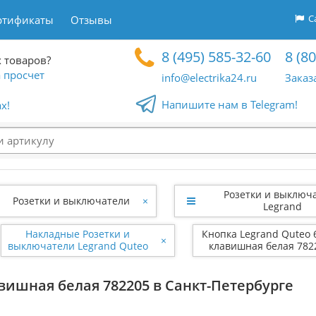
Са
ртификаты
Отзывы
8 (495) 585-32-60
8 (8
 товаров?
 просчет
info@electrika24.ru
Заказ
Напишите нам в Telegram!
x!
Розетки и выключ
Розетки и выключатели
×
Legrand
Накладные Розетки и
Кнопка Legrand Quteo 
×
выключатели Legrand Quteo
клавишная бе
Белый
авишная белая 782205 в Санкт-Петербурге