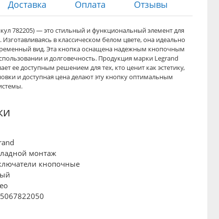
Доставка
Оплата
Отзывы
икул 782205) — это стильный и функциональный элемент для
 Изготавливаясь в классическом белом цвете, она идеально
овременный вид. Эта кнопка оснащена надежным кнопочным
спользовании и долговечность. Продукция марки Legrand
ает ее доступным решением для тех, кто ценит как эстетику,
новки и доступная цена делают эту кнопку оптимальным
истемы.
ки
rand
кладной монтаж
ключатели кнопочные
лый
eo
45067822050