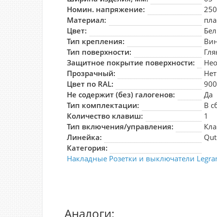
Номин. напряжение:
25
Материал:
пла
Цвет:
Бе
Тип крепления:
Ви
Тип поверхности:
Гл
Защитное покрытие поверхности:
Нео
Прозрачный:
Нет
Цвет по RAL:
90
Не содержит (без) галогенов:
Да
Тип комплектации:
В с
Количество клавиш:
1
Тип включения/управления:
Кла
Линейка:
Qut
Категория:
Накладные Розетки и выключатели Legra
Аналоги: