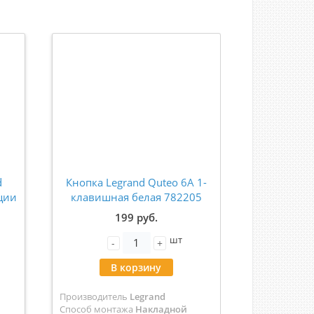
d
Кнопка Legrand Quteo 6A 1-
ции
клавишная белая 782205
ктом
199 руб.
шт
-
+
В корзину
Производитель
Legrand
Способ монтажа
Накладной