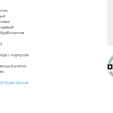
0
стик
лый
нтами
янцевый
бработанная
03
боре с корпусом
виша (качели)
eo
nd Quteo Белый