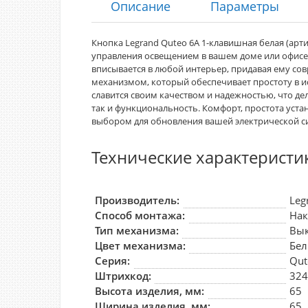
Описание
Параметры
Кнопка Legrand Quteo 6A 1-клавишная белая (арт
управления освещением в вашем доме или офисе.
вписывается в любой интерьер, придавая ему с
механизмом, который обеспечивает простоту в и
славится своим качеством и надежностью, что дел
так и функциональность. Комфорт, простота уста
выбором для обновления вашей электрической с
Технические характеристи
Производитель:
Leg
Способ монтажа:
На
Тип механизма:
Вы
Цвет механизма:
Бе
Серия:
Qut
Штрихкод:
32
Высота изделия, мм:
65
Ширина изделия, мм:
65