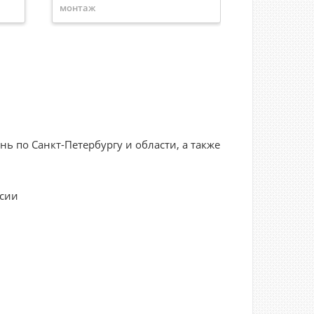
монтаж
Тип механизма
Выключатели
кнопочные
Цвет механизма
Белый
Артикул
782205
Серия
Quteo
Цвет
Белый
 по Санкт-Петербургу и области, а также
ссии