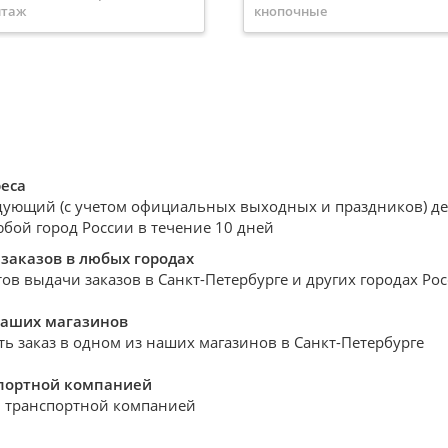
нтаж
кнопочные
 механизма
Выключатели
Цвет механизма
Белый
почные
Артикул
673690
т механизма
Белый
Серия
INSPIRIA
икул
774411
Цвет
Белый
ия
Valena Classic
т
Белый
реса
дующий (с учетом официальных выходных и праздников) день
юбой город России в течение 10 дней
заказов в любых городах
ов выдачи заказов в Санкт-Петербурге и других городах Ро
наших магазинов
ть заказ в одном из наших магазинов в Санкт-Петербурге
спортной компанией
 транспортной компанией