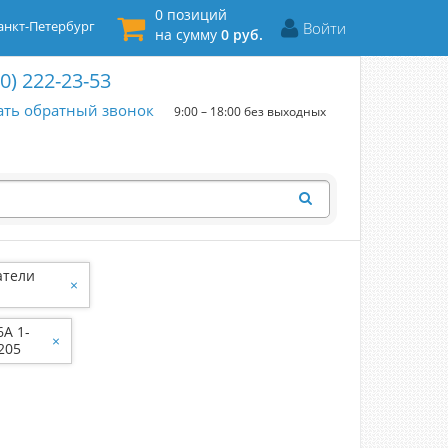
0 позиций
нкт-Петербург
Войти
на сумму
0 руб.
00) 222-23-53
ать обратный звонок
9:00 – 18:00 без выходных
атели
×
6A 1-
×
лая 782205