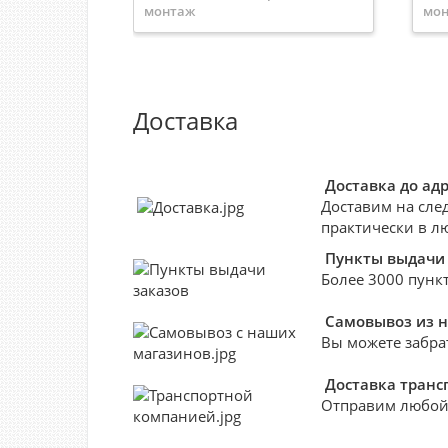
монтаж
мо
Тип механизма
Выключатели
Тип
кнопочные
кно
Цвет механизма
Белый
Цве
Артикул
672214
Арт
Серия
Etika
Сер
Доставка
Цвет
Белый
Цве
Доставка до ад
Доставим на сле
практически в л
Пункты выдачи 
Более 3000 пункт
Самовывоз из 
Вы можете забра
Доставка тран
Отправим любой