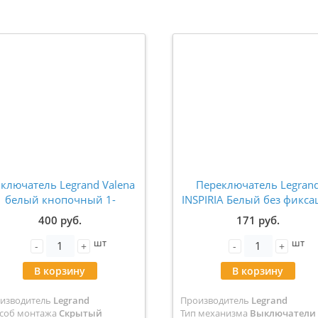
ключатель Legrand Valena
Переключатель Legran
белый кнопочный 1-
INSPIRIA Белый без фикса
клавишный 774411
(кнопка) с Н.О./Н.З. конта
400 руб.
171 руб.
6 A 250 В 673690
шт
шт
-
+
-
+
В корзину
В корзину
изводитель
Legrand
Производитель
Legrand
соб монтажа
Скрытый
Тип механизма
Выключатели