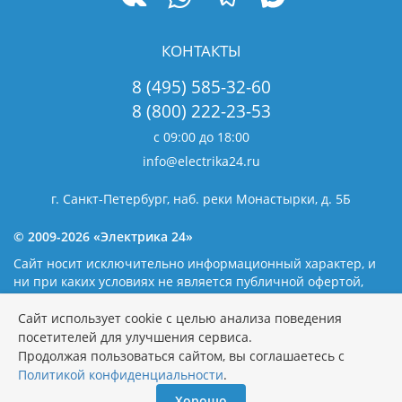
КОНТАКТЫ
8 (495) 585-32-60
8 (800) 222-23-53
с 09:00 до 18:00
info@electrika24.ru
г. Санкт-Петербург, наб. реки Монастырки, д. 5Б
© 2009-2026 «Электрика 24»
Сайт носит исключительно информационный характер, и
ни при каких условиях не является публичной офертой,
определяемой положениями статьи 437(2) Гражданского
кодекса Российской Федерации. Наличие и цены уточняйте
Сайт использует cookie с целью анализа поведения
у наших операторов.
Политика обработки персональных
посетителей для улучшения сервиса.
данных
Продолжая пользоваться сайтом, вы соглашаетесь с
Политикой конфиденциальности
.
Хорошо