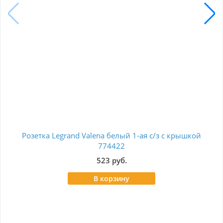
Розетка Legrand Valena белый 1-ая с/з с крышкой
Роз
774422
523 руб.
В корзину