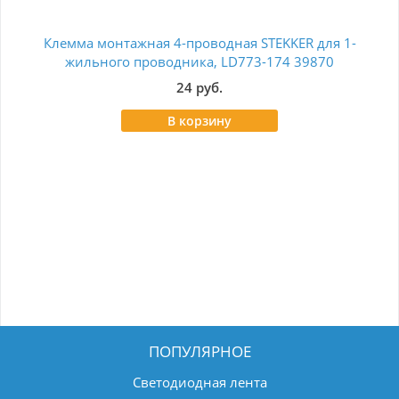
Клемма монтажная 4-проводная STEKKER для 1-
Cт
жильного проводника, LD773-174 39870
ST
24 руб.
В корзину
ПОПУЛЯРНОЕ
Светодиодная лента