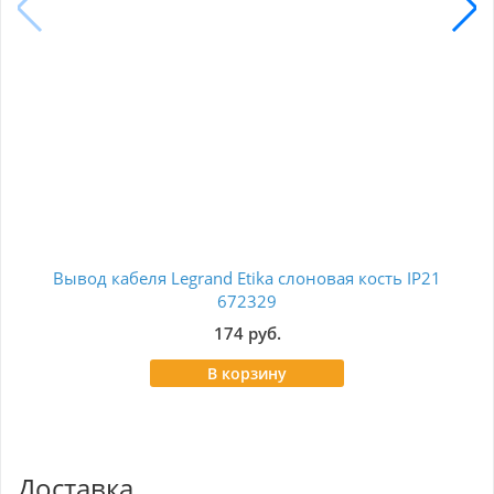
Вывод кабеля Legrand Etika слоновая кость IP21
Вы
672329
174 руб.
В корзину
Доставка