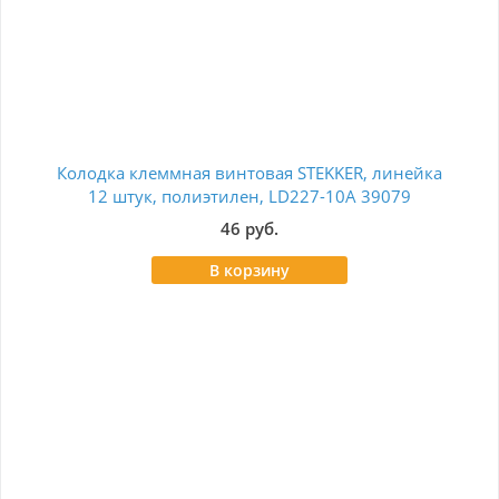
Колодка клеммная винтовая STEKKER, линейка
Кл
12 штук, полиэтилен, LD227-10A 39079
ра
46 руб.
В корзину