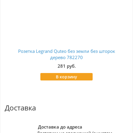
Розетка Legrand Quteo без земли без шторок
Роз
дерево 782270
281 руб.
В корзину
Доставка
Доставка до адреса
Доставим на следующий (с учетом