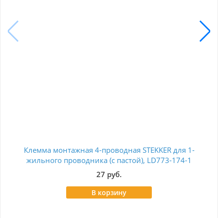
Клемма монтажная 4-проводная STEKKER для 1-
Ко
жильного проводника (с пастой), LD773-174-1
39872
27 руб.
В корзину