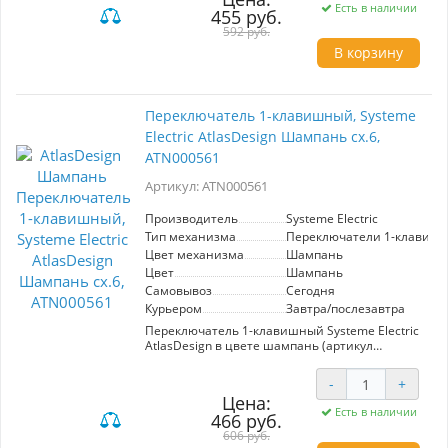
помощью новых быстрозажимных клемм
Есть в наличии
455 руб.
монтаж розеток и выключателей стал намного
быстрее. Теперь подключение не требует
592 руб.
использования отвертки.
В корзину
Лицевые детали из качественного ABS-
пластика, устойчивого к царапинам и УФ-
излучению.
Переключатель 1-клавишный, Systeme
Electric AtlasDesign Шампань сх.6,
ATN000561
Артикул: ATN000561
Производитель
Systeme Electric
Тип механизма
Переключатели 1-клавиш
Цвет механизма
Шампань
Цвет
Шампань
Самовывоз
Сегодня
Курьером
Завтра/послезавтра
Переключатель 1-клавишный Systeme Electric
AtlasDesign в цвете шампань (артикул
ATN000561) идеально подходит для
управления освещением в вашем доме. Он
-
+
предназначен для работы в сетях
Цена:
напряжением 250 В и способен выдерживать
Есть в наличии
466 руб.
ток до 10 А. Данная модель предназначена для
управления одним источником света с двух
606 руб.