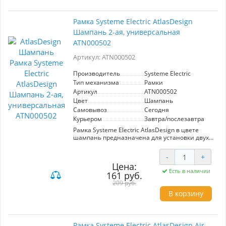
царапин и УФ-излучения. Заглушка
предназначена для использования в системах
электрической установки и легко монтируется
Рамка Systeme Electric AtlasDesign
на стену, придавая завершённый вид любой
Шампань 2-ая, универсальная
комнате. Надежность и эстетика нашли в ней
гармоничное сочетание для современного
ATN000502
дома.
Артикул: ATN000502
Производитель
Systeme Electric
Тип механизма
Рамки
Артикул
ATN000502
Цвет
Шампань
Самовывоз
Сегодня
Курьером
Завтра/послезавтра
Рамка Systeme Electric AtlasDesign в цвете
шампань предназначена для установки двух
механических устройств. Универсальный
дизайн позволяет легко интегрировать рамку
-
+
в любой интерьер, придавая ему стильный и
Цена:
современный вид. Изготовлена из
Есть в наличии
161 руб.
качественных материалов, что гарантирует
долговечность и надежность. Идеальное
209 руб.
решение для создания функциональных и
В корзину
эстетически привлекательных электрических
панелей.
Рамка Systeme Electric AtlasDesign Air