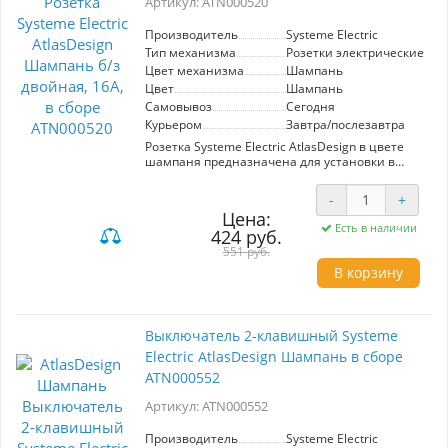
Артикул: ATN000520
Производитель
Systeme Electric
Тип механизма
Розетки электрические
Цвет механизма
Шампань
Цвет
Шампань
Самовывоз
Сегодня
Курьером
Завтра/послезавтра
Розетка Systeme Electric AtlasDesign в цвете
шампаня предназначена для установки в
интерьере с высоким уровнем эстетики.
Двойная конструкция с номиналом 16А
-
+
обеспечивает надежное подключение
Цена:
электрических приборов. Идеально подходит
Есть в наличии
424 руб.
для жилых и коммерческих помещений,
сочетая стильный дизайн и
551 руб.
функциональность.
В корзину
Выключатель 2-клавишный Systeme
Electric AtlasDesign Шампань в сборе
ATN000552
Артикул: ATN000552
Производитель
Systeme Electric