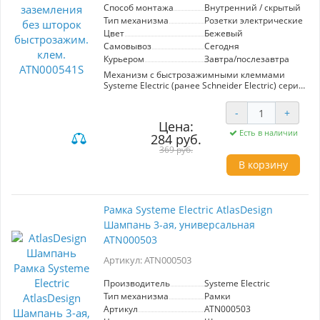
Способ монтажа
Внутренний / скрытый
Тип механизма
Розетки электрические
Цвет
Бежевый
Самовывоз
Сегодня
Курьером
Завтра/послезавтра
Механизм с быстрозажимными клеммами
Systeme Electric (ранее Schneider Electric) серии
AtlasDesign в цвете шампань розетки
одинарной без заземления и без шторок
-
+
подходит для сетей 250 В, на ток 16 А. С
Цена:
помощью новых быстрозажимных клемм
Есть в наличии
284 руб.
монтаж розеток и выключателей стал намного
быстрее. Теперь подключение не требует
369 руб.
использования отвертки.
В корзину
Лицевые детали из качественного ABS-
пластика, устойчивого к царапинам и УФ-
излучению.
Рамка Systeme Electric AtlasDesign
Шампань 3-ая, универсальная
ATN000503
Артикул: ATN000503
Производитель
Systeme Electric
Тип механизма
Рамки
Артикул
ATN000503