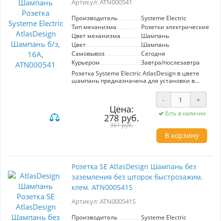
Артикул: ATN000541
Производитель
Systeme Electric
Тип механизма
Розетки электрические
Цвет механизма
Шампань
Цвет
Шампань
Самовывоз
Сегодня
Курьером
Завтра/послезавтра
Розетка Systeme Electric AtlasDesign в цвете
шампань предназначена для установки в
жилых и офисных помещениях. С
номинальным током 16А, она обеспечивает
-
+
надежное подключение электрических
Цена:
приборов. Элегантный дизайн в оттенках
Есть в наличии
278 руб.
шампани гармонично вписывается в любой
интерьер. Подходит для стандартного
361 руб.
монтажа.
В корзину
Розетка SE AtlasDesign Шампань без
заземления без шторок быстрозажим.
клем. ATN000541S
Артикул: ATN000541S
Производитель
Systeme Electric