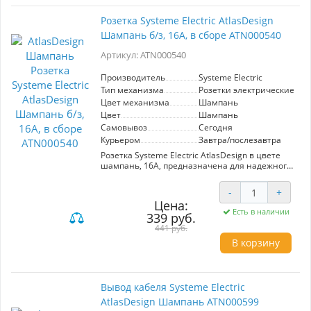
Розетка Systeme Electric AtlasDesign
Шампань б/з, 16А, в сборе ATN000540
Артикул: ATN000540
Производитель
Systeme Electric
Тип механизма
Розетки электрические
Цвет механизма
Шампань
Цвет
Шампань
Самовывоз
Сегодня
Курьером
Завтра/послезавтра
Розетка Systeme Electric AtlasDesign в цвете
шампань, 16А, предназначена для надежного
подключения электрических приборов.
Элегантный дизайн гармонично впишется в
-
+
любой интерьер. Высокое качество
Цена:
материалов обеспечивает долговечность и
Есть в наличии
339 руб.
безопасность эксплуатации. Идеальна для
использования в жилых и офисных
441 руб.
помещениях.
В корзину
Вывод кабеля Systeme Electric
AtlasDesign Шампань ATN000599