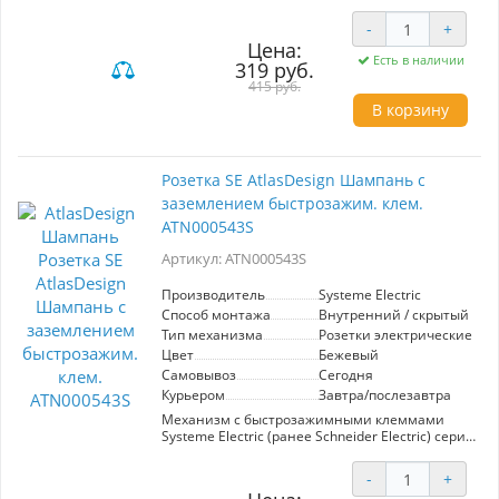
высокую функциональность. Система защиты
с шторками обеспечивает безопасность
-
+
эксплуатации, а номинал в 16А подходит для
Цена:
большинства бытовых приборов.
Есть в наличии
319 руб.
Высококачественные материалы гарантируют
долговечность и надежность. Идеальное
415 руб.
решение для создания стильного и
В корзину
безопасного интерьера.
Розетка SE AtlasDesign Шампань с
заземлением быстрозажим. клем.
ATN000543S
Артикул: ATN000543S
Производитель
Systeme Electric
Способ монтажа
Внутренний / скрытый
Тип механизма
Розетки электрические
Цвет
Бежевый
Самовывоз
Сегодня
Курьером
Завтра/послезавтра
Механизм с быстрозажимными клеммами
Systeme Electric (ранее Schneider Electric) серии
AtlasDesign в цвете шампань розетки
одинарной с заземлением, без шторок
-
+
подходит для сетей 250 В, на ток 16 А. С