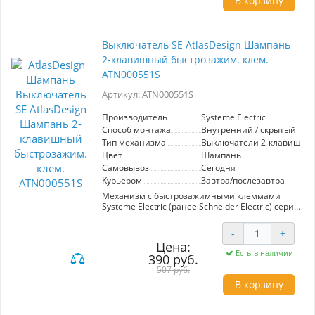
В корзину
Идеальный выбор для создания стильного и
функционального пространства.
Выключатель SE AtlasDesign Шампань
2-клавишный быстрозажим. клем.
ATN000551S
Артикул: ATN000551S
Производитель
Systeme Electric
Способ монтажа
Внутренний / скрытый
Тип механизма
Выключатели 2-клавишны
Цвет
Шампань
Самовывоз
Сегодня
Курьером
Завтра/послезавтра
Механизм с быстрозажимными клеммами
Systeme Electric (ранее Schneider Electric) серии
AtlasDesign в цвете шампань 2-клавишного
выключателя подходит для сетей 250 В, на ток
-
+
10 А. С помощью новых быстрозажимных
Цена:
клемм монтаж розеток и выключателей стал
Есть в наличии
390 руб.
намного быстрее. Теперь подключение не
требует использования отвертки.
507 руб.
Лицевые детали из качественного ABS-
В корзину
пластика, устойчивого к царапинам и УФ-
излучению.