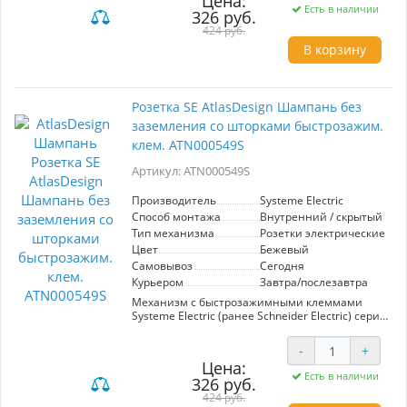
Цена:
помощью новых быстрозажимных клемм
Есть в наличии
326 руб.
монтаж розеток и выключателей стал намного
быстрее. Теперь подключение не требует
424 руб.
использования отвертки.
В корзину
Лицевые детали из качественного ABS-
пластика, устойчивого к царапинам и УФ-
излучению.
Розетка SE AtlasDesign Шампань без
заземления со шторками быстрозажим.
клем. ATN000549S
Артикул: ATN000549S
Производитель
Systeme Electric
Способ монтажа
Внутренний / скрытый
Тип механизма
Розетки электрические
Цвет
Бежевый
Самовывоз
Сегодня
Курьером
Завтра/послезавтра
Механизм с быстрозажимными клеммами
Systeme Electric (ранее Schneider Electric) серии
AtlasDesign в цвете шампань розетки
одинарной без заземления со штороками
-
+
подходит для сетей 250 В, на ток 16 А. С
Цена:
помощью новых быстрозажимных клемм
Есть в наличии
326 руб.
монтаж розеток и выключателей стал намного
быстрее. Теперь подключение не требует
424 руб.