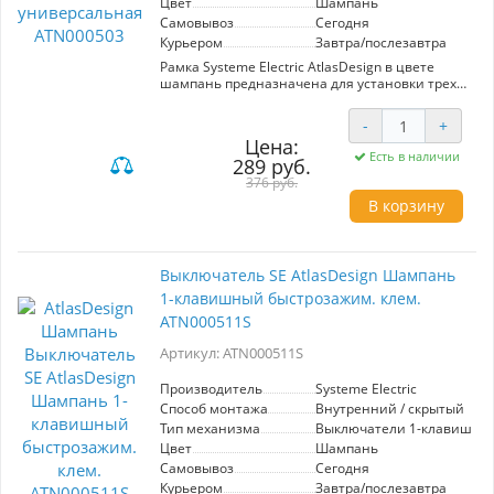
Цвет
Шампань
Самовывоз
Сегодня
Курьером
Завтра/послезавтра
Рамка Systeme Electric AtlasDesign в цвете
шампань предназначена для установки трех
различных механизмов. Универсальный
дизайн гармонично впишется в любой
-
+
интерьер, обеспечивая стильный и
Цена:
функциональный вид. Идеальна для создания
Есть в наличии
289 руб.
аккуратной и организованной
электропроводки в вашем пространстве.
376 руб.
В корзину
Выключатель SE AtlasDesign Шампань
1-клавишный быстрозажим. клем.
ATN000511S
Артикул: ATN000511S
Производитель
Systeme Electric
Способ монтажа
Внутренний / скрытый
Тип механизма
Выключатели 1-клавишны
Цвет
Шампань
Самовывоз
Сегодня
Курьером
Завтра/послезавтра