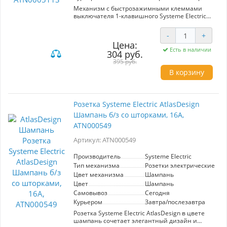
Механизм с быстрозажимными клеммами
выключателя 1-клавишного Systeme Electric
(ранее Schneider Electric) серии AtlasDesign в
цвете шампань подходит для сетей 250 В, на
-
+
ток 10 А.
Цена:
С помощью новых быстрозажимных клемм
Есть в наличии
304 руб.
монтаж розеток и выключателей стал намного
быстрее. Теперь подключение не требует
395 руб.
использования отвертки.
В корзину
Лицевые детали из качественного ABS-
пластика, устойчивого к царапинам и УФ-
излучению.
Розетка Systeme Electric AtlasDesign
Шампань б/з со шторками, 16А,
ATN000549
Артикул: ATN000549
Производитель
Systeme Electric
Тип механизма
Розетки электрические
Цвет механизма
Шампань
Цвет
Шампань
Самовывоз
Сегодня
Курьером
Завтра/послезавтра
Розетка Systeme Electric AtlasDesign в цвете
шампань сочетает элегантный дизайн и