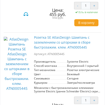
AtlasDesign в цвете шампань 2-клавишного
выключателя в сборе подходит для сетей 250
-
+
В, на ток 10 А. С помощью новых
Цена:
быстрозажимных клемм монтаж розеток и
Есть в наличии
455 руб.
выключателей стал намного быстрее. Теперь
подключение не требует использования
592 руб.
отвертки.
В корзину
Лицевые детали из качественного ABS-
пластика, устойчивого к царапинам и УФ-
излучению.
Розетка SE AtlasDesign Шампань с
заземлением со шторками в сборе
быстрозажим. клем. ATN000544S
Артикул: ATN000544S
Производитель
Systeme Electric
Способ монтажа
Внутренний / скрытый
Тип механизма
Розетки электрические
Цвет
Бежевый
Самовывоз
Сегодня
Курьером
Завтра/послезавтра
Механизм с быстрозажимными клеммами
Systeme Electric (ранее Schneider Electric) серии
AtlasDesign в цвете шампань розетки
одинарной с заземлением и со штороками в
-
+
сборе подходит для сетей 250 В, на ток 16 А. С
Цена: