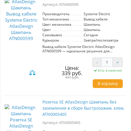
Артикул: ATN000599
Производитель
Systeme Electric
Тип механизма
Вывод кабеля
Цвет механизма
Шампань
Цвет
Шампань
Самовывоз
Сегодня
Курьером
Завтра/послезавтра
Вывод кабеля Systeme Electric AtlasDesign
ATN000599 — идеальное решение для
стильного и надежного монтажа.
Изготовленный из качественного ABS-
-
+
пластика, он обладает высокой устойчивостью
Цена:
к царапинам и УФ-излучению, что гарантирует
Есть в наличии
339 руб.
долговечность и сохранность эстетического
внешнего вида. Механизм выполнен в
441 руб.
изысканном цвете шампань, что позволяет
В корзину
отлично вписаться в любые интерьерные
решения. Благодаря усиленным прямым
монтажным лапкам, вывод кабеля надежно
фиксируется в монтажной коробке,
Розетка SE AtlasDesign Шампань без
обеспечивая дополнительную стабильность.
заземления в сборе быстрозажим. клем.
Этот продукт от renomированного
производителя Systeme Electric станет
ATN000540S
надежной основой для подключения кабелей,
сочетая в себе как функциональность, так и
Артикул: ATN000540S
элегантный дизайн. Подходит для
использования в жилых и коммерческих