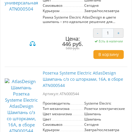
Цвет
Шампань
Самовывоз
Сегодня
Курьером
Завтра/послезавтра
Рамка Systeme Electric AtlasDesign в цвете
шампань – это идеальное решение для
стильного оформления электрических розеток
и выключателей в вашем интерьере.
-
+
Универсальный дизайн и четыре модуля
Цена:
обеспечивают гибкость в использовании,
Есть в наличии
446 руб.
позволяя разместить различные механизмы
по вашему выбору.
580 руб.
В корзину
Эта рамка станет отличным дополнением для
современных и классических интерьеров,
придавая им элегантный вид. Она будет
особенно полезна в гостиных, спальнях и
Розетка Systeme Electric AtlasDesign
офисах, где важен не только функционал, но и
Шампань с/з со шторками, 16А, в сборе
эстетика. Высокое качество материалов
гарантирует долговечность и надежность в
ATN000544
эксплуатации. Выберите рамку Systeme Electric
AtlasDesign и добавьте штрих роскоши в ваш
Артикул: ATN000544
дом или рабочее пространство.
Производитель
Systeme Electric
Тип механизма
Розетки электрические
Цвет механизма
Шампань
Цвет
Шампань
Самовывоз
Сегодня
Курьером
Завтра/послезавтра