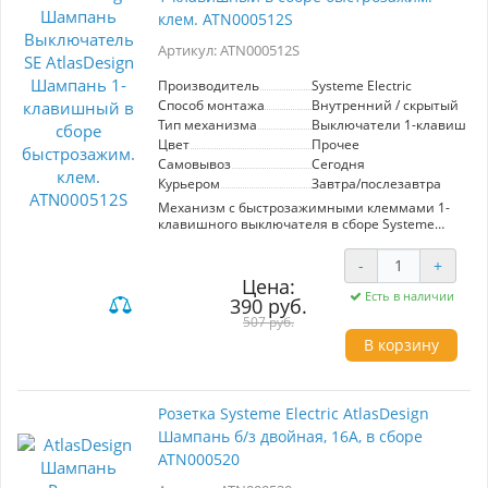
клем. ATN000512S
Артикул: ATN000512S
Производитель
Systeme Electric
Способ монтажа
Внутренний / скрытый
Тип механизма
Выключатели 1-клавишны
Цвет
Прочее
Самовывоз
Сегодня
Курьером
Завтра/послезавтра
Механизм с быстрозажимными клеммами 1-
клавишного выключателя в сборе Systeme
Electric (ранее Schneider Electric) серии
AtlasDesign в цвете шампань подходит для
-
+
сетей 250 В, на ток 10 А.
Цена:
С помощью новых быстрозажимных клемм
Есть в наличии
390 руб.
монтаж розеток и выключателей стал намного
быстрее. Теперь подключение не требует
507 руб.
использования отвертки.
В корзину
Лицевые детали из качественного ABS-
пластика, устойчивого к царапинам и УФ-
излучению.
Изделие поставляется в комплекте с рамкой
Розетка Systeme Electric AtlasDesign
того же цвета.
Шампань б/з двойная, 16А, в сборе
ATN000520