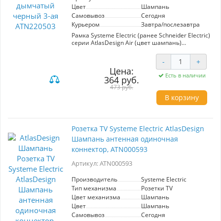
Цвет
Шампань
Самовывоз
Сегодня
Курьером
Завтра/послезавтра
Рамка Systeme Electric (ранее Schneider Electric)
серии AtlasDesign Air (цвет шампань)
трехместная. Лицевые детали из
качественного ABS-пластика, устойчивого к
-
+
царапинам и УФ-излучению. Дизайн рамок
Цена:
AtlasDesign Air создает иллюзию парения,
Есть в наличии
364 руб.
придавая интерьеру легкость и воздушность.
Преобразите свой дом с помощью рамок
473 руб.
AtlasDesign Air, которые станут изысканным
В корзину
дополнением к любому стилю в различной
цветовой гамме.
Розетка TV Systeme Electric AtlasDesign
Шампань антенная одиночная
коннектор, ATN000593
Артикул: ATN000593
Производитель
Systeme Electric
Тип механизма
Розетки TV
Цвет механизма
Шампань
Цвет
Шампань
Самовывоз
Сегодня