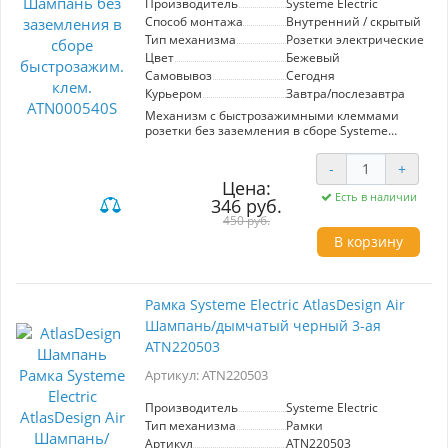
Производитель
Systeme Electric
помещениях.
Способ монтажа
Внутренний / скрытый
Тип механизма
Розетки электрические
Цвет
Бежевый
Самовывоз
Сегодня
Курьером
Завтра/послезавтра
Механизм с быстрозажимными клеммами
розетки без заземления в сборе Systeme
Electric (ранее Schneider Electric) серии
AtlasDesign в цвете шампань подходит для
-
+
сетей 250 В, на ток 16 А. С помощью новых
Цена:
быстрозажимных клемм монтаж розеток и
Есть в наличии
346 руб.
выключателей стал намного быстрее. Теперь
подключение не требует использования
450 руб.
отвертки.
В корзину
Лицевые детали из качественного ABS-
пластика, устойчивого к царапинам и УФ-
излучению.
Изделие поставляется в комплекте с рамкой
Рамка Systeme Electric AtlasDesign Air
того же цвета.
Шампань/дымчатый черный 3-ая
ATN220503
Артикул: ATN220503
Производитель
Systeme Electric
Тип механизма
Рамки
Артикул
ATN220503