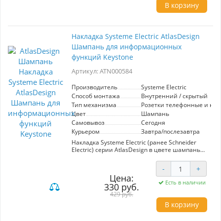
использования отвертки.
В корзину
Лицевые детали из качественного ABS-
пластика, устойчивого к царапинам и УФ-
излучению.
Накладка Systeme Electric AtlasDesign
Шампань для информационных
функций Keystone
Артикул: ATN000584
Производитель
Systeme Electric
Способ монтажа
Внутренний / скрытый
Тип механизма
Розетки телефонные и ко
Цвет
Шампань
Самовывоз
Сегодня
Курьером
Завтра/послезавтра
Накладка Systeme Electric (ранее Schneider
Electric) серии AtlasDesign в цвете шампань
предназначена для последующей сборки с
модулями типа Keystone. Классическое
-
+
цветовое решение станет изюминкой любого
Цена:
интерьера. Лицевые детали из качественного
Есть в наличии
330 руб.
ABS-пластика, устойчивого к царапинам и УФ-
излучению.
429 руб.
В корзину