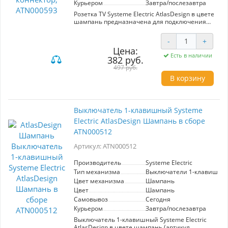
Курьером
Завтра/послезавтра
Розетка TV Systeme Electric AtlasDesign в цвете
шампань предназначена для подключения
антенн. Обеспечивает надежный сигнал и
высокое качество изображения. Элегантный
-
+
дизайн гармонично впишется в любой
Цена:
интерьер. Подходит для установки в жилых и
Есть в наличии
382 руб.
коммерческих помещениях.
497 руб.
В корзину
Выключатель 1-клавишный Systeme
Electric AtlasDesign Шампань в сборе
ATN000512
Артикул: ATN000512
Производитель
Systeme Electric
Тип механизма
Выключатели 1-клавишны
Цвет механизма
Шампань
Цвет
Шампань
Самовывоз
Сегодня
Курьером
Завтра/послезавтра
Выключатель 1-клавишный Systeme Electric
AtlasDesign в цвете шампань (артикул