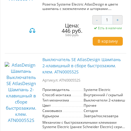
Розетка Systeme Electric AtlasDesign в цвете
шампань с заземлением и шторками.
Номинальная нагрузка 16А. Идеально
подходит для безопасного подключения
-
+
электрооборудования. Эстетичный дизайн
Цена:
сочетается с надежностью и долговечностью.
Есть в наличии
446 руб.
Подходит для использования в жилых и
офисных помещениях.
580 руб.
В корзину
Выключатель SE AtlasDesign Шампань
2-клавишный в сборе быстрозажим.
клем. ATN000552S
Артикул: ATN000552S
Производитель
Systeme Electric
Способ монтажа
Внутренний / скрытый
Тип механизма
Выключатели 2-клавишны
Цвет
Прочее
Самовывоз
Сегодня
Курьером
Завтра/послезавтра
Механизм с быстрозажимными клеммами
Systeme Electric (ранее Schneider Electric) серии