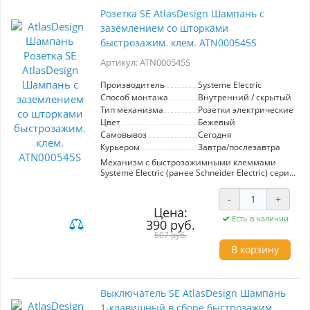
Розетка SE AtlasDesign Шампань с
заземлением со шторками
быстрозажим. клем. ATN000545S
Артикул: ATN000545S
Производитель
Systeme Electric
Способ монтажа
Внутренний / скрытый
Тип механизма
Розетки электрические
Цвет
Бежевый
Самовывоз
Сегодня
Курьером
Завтра/послезавтра
Механизм с быстрозажимными клеммами
Systeme Electric (ранее Schneider Electric) серии
AtlasDesign в цвете шампань розетки
одинарной с заземлением и со штороками
-
+
подходит для сетей 250 В, на ток 16 А. С
Цена:
помощью новых быстрозажимных клемм
Есть в наличии
390 руб.
монтаж розеток и выключателей стал намного
быстрее. Теперь подключение не требует
507 руб.
использования отвертки.
В корзину
Лицевые детали из качественного ABS-
пластика, устойчивого к царапинам и УФ-
излучению.
Выключатель SE AtlasDesign Шампань
1-клавишный в сборе быстрозажим.