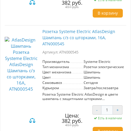
382 руб.
для управления двумя источниками света
одновременно. Лицевые детали из
497 руб.
качественного ABS-пластика обеспечивают
В корзину
стойкость к царапинам и УФ-излучению, что
гарантирует долговечность и
привлекательный внешний вид. Усиленные
монтажные лапки способствуют надежной
Розетка Systeme Electric AtlasDesign
фиксации механизма в монтажной коробке,
Шампань с/з со шторками, 16А,
что упрощает установку и повышает
безопасность эксплуатации. Выбирая
ATN000545
выключатель от Systeme Electric, вы получаете
сочетание функциональности, стиля и
Артикул: ATN000545
качества.
Производитель
Systeme Electric
Тип механизма
Розетки электрические
Цвет механизма
Шампань
Цвет
Шампань
Самовывоз
Сегодня
Курьером
Завтра/послезавтра
Розетка Systeme Electric AtlasDesign в цвете
шампань с защитными шторками
предназначена для безопасного подключения
электрооборудования. Максимальная нагрузка
-
+
16А обеспечивает надежную работу в любых
Цена:
условиях. Элегантный дизайн гармонично
Есть в наличии
382 руб.
впишется в современный интерьер, а высокое
качество материалов гарантирует
497 руб.
долговечность и безопасность эксплуатации.