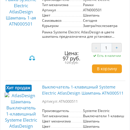
Тип механизма
Рамки
Артикул
ATN000501
Цвет
Шампань
Самовывоз
Сегодня
Курьером
Завтра/послезавтра
Рамка Systeme Electric AtlasDesign в цвете
шампань предназначена для установки
одноканальных механизмов. Изготовлена из
высококачественных материалов,
-
+
обеспечивает долговечность и стильный
Цена:
внешний вид. Подходит для современных
Есть в наличии
97 руб.
интерьеров, легко монтируется и
обеспечивает удобный доступ к электрическим
126 руб.
устройствам. Идеальный выбор для создания
В корзину
эстетичного и функционального пространства.
Выключатель 1-клавишный Systeme
Electric AtlasDesign Шампань ATN000511
Артикул: ATN000511
Производитель
Systeme Electric
Тип механизма
Выключатели 1-клавишны
Цвет механизма
Шампань
Цвет
Шампань