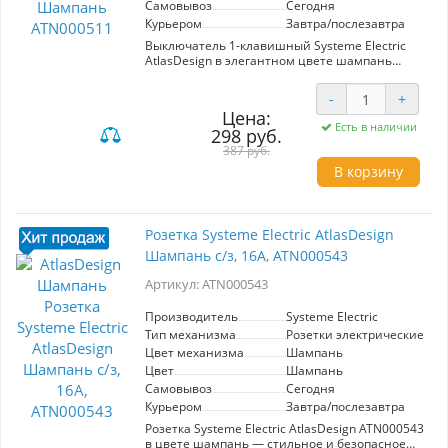
Самовывоз
Сегодня
Курьером
Завтра/послезавтра
Выключатель 1-клавишный Systeme Electric
AtlasDesign в элегантном цвете шампань
(артикул ATN000511) станет идеальным
элементом для вашего интерьера. Он
-
+
предназначен для работы в электросетях
Цена:
напряжением 250 В и способен выдерживать
Есть в наличии
298 руб.
ток до 10 А. Данный механизм выполнен из
высококачественного ABS-пластика, который
387 руб.
отличается стойкостью к царапинам и жару, а
В корзину
также защищает от негативного воздействия
УФ-излучения. Усовершенствованные прямые
монтажные лапки обеспечивают надёжную
фиксацию выключателя в монтажной коробке,
Розетка Systeme Electric AtlasDesign
что упрощает его установку и гарантирует
Шампань с/з, 16А, ATN000543
долговечность. Выбирая выключатель Systeme
Electric, вы получаете сочетание современного
Артикул: ATN000543
дизайна и выдающихся технических
характеристик, что делает его отличным
выбором для любого помещения.
Производитель
Systeme Electric
Тип механизма
Розетки электрические
Цвет механизма
Шампань
Цвет
Шампань
Самовывоз
Сегодня
Курьером
Завтра/послезавтра
Розетка Systeme Electric AtlasDesign ATN000543
в цвете шампань — стильное и безопасное