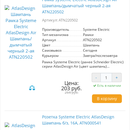
Шампань/дымчатый черный 2-ая
ATN220502
Артикул: ATN220502
Производитель
Systeme Electric
Тип механизма
Рамки
Артикул
ATN220502
Цвет
Шампань
Самовывоз
Сегодня
Курьером
Завтра/послезавтра
Рамка Systeme Electric (ранее Schneider Electric)
серии AtlasDesign Air (цвет шампань)
двухместная. Лицевые детали из
качественного ABS-пластика, устойчивого к
-
+
царапинам и УФ-излучению. Дизайн рамок
Цена:
AtlasDesign Air создает иллюзию парения,
Есть в наличии
203 руб.
придавая интерьеру легкость и воздушность.
Преобразите свой дом с помощью рамок
264 руб.
AtlasDesign Air, которые станут изысканным
В корзину
дополнением к любому стилю в различной
цветовой гамме.
Розетка Systeme Electric AtlasDesign
Шампань б/з, 16А, ATN000541