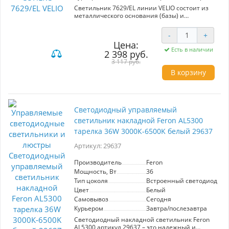
Светильник 7629/EL линии VELIO состоит из
металлического основания (базы) и
пластикового рассеивателя. Материал
рассеивателя - качественный акрил белого
-
+
цвета с матовой поверхностью, без текстуры.
Цена:
Пластик обеспечивает светильнику
Есть в наличии
2 398 руб.
равномерное рассеивание и хорошее
светопропускание. Форма плафона: круглая,
3 117 руб.
декорирована ободом из пластика "под
В корзину
хрусталь" с черным и золотистым элементами
декора. Степень защиты IP43 позволяет
использовать светильник в определенных
зонах влажных помещений. В комплект входит
заменяемый LED модуль с линзами,
Светодиодный управляемый
мощностью 72Вт, которая соответствует лампе
светильник накладной Feron AL5300
накаливания 730Вт. А также пульт ДУ, с
помощью которого осуществляется плавное
тарелка 36W 3000К-6500K белый 29637
изменение цветовой температуры 3000-6300К,
Артикул: 29637
изменение яркости, переход в режим
переключения теплого/белого/холодного/
ночного света. Светильник имеет функцию
Производитель
Feron
"память".
Мощность, Вт
36
Тип цоколя
Встроенный светодиод (LE
Цвет
Белый
Самовывоз
Сегодня
Курьером
Завтра/послезавтра
Светодиодный накладной светильник Feron
AL5300 артикул 29637 – это надежный и