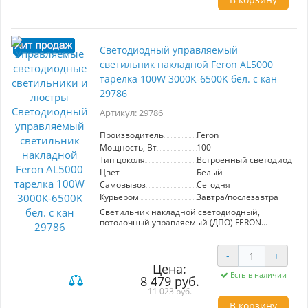
равномерное освещение. Корпус из
штампованной стали и рассеиватель из
металла и PVC обеспечивают долговечность и
стильный внешний вид. Модель работает от
Светодиодный управляемый
сети 230V и имеет размеры 400x400x37 мм, что
делает её подходящей для различных
светильник накладной Feron AL5000
интерьеров. IP20 означает, что светильник
тарелка 100W 3000К-6500K бел. с кан
предназначен для использования в
помещениях. Встроенный светодиодный
29786
цоколь обеспечивает энергоэффективность и
минимальные затраты на обслуживание.
Артикул: 29786
Производитель
Feron
Мощность, Вт
100
Тип цоколя
Встроенный светодиод (LE
Цвет
Белый
Самовывоз
Сегодня
Курьером
Завтра/послезавтра
Светильник накладной светодиодный,
потолочный управляемый (ДПО) FERON
AL5000, 100W, 3000К-6500K (теплый-белый-
дневной), 230V, 8500Lm, IP20, угол рассеивания
120°, цвет белый, корпус штампованная сталь,
-
+
рассеиватель матовый пластик, серия
Цена:
"звездное небо", 770*770*90
Есть в наличии
8 479 руб.
Специальное покрытие на рассеивателе
11 023 руб.
вместе со свечением создают эффект
звездного неба.
В корзину