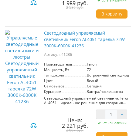
Есть в наличии
1 989 руб.
2 586 руб.
В корзину
Светодиодный управляемый
светильник Feron AL4051 тарелка 72W
3000К-6000K 41236
Артикул: 41236
Производитель
Feron
Мощность, Вт
72
Тип цоколя
Встроенный светодиод (LE
Цвет
Белый
Самовывоз
Сегодня
Курьером
Завтра/послезавтра
Светодиодный управляемый светильник Feron
AL4051 – идеальное решение для создания
комфортного освещения в вашем интерьере.
Этот накладной потолочный светильник
-
+
мощностью 72W предлагает широкий
Цена:
диапазон цветовой температуры от теплого
Есть в наличии
2 221 руб.
(3000K) до дневного света (6000K), что
позволяет легко адаптировать атмосферу под
2 887 руб.
ваши нужды. С яркостью в 5760 Лм и углом