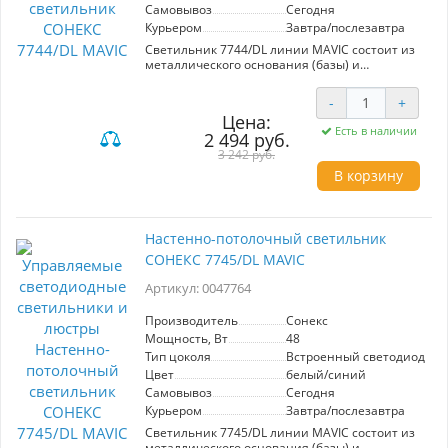
Самовывоз
Сегодня
610Вт. А также пульт ДУ, с помощью которого
осуществляется плавное изменение цветовой
Курьером
Завтра/послезавтра
температуры 3000-600
Светильник 7744/DL линии MAVIC состоит из
металлического основания (базы) и
пластикового рассеивателя. Материал
рассеивателя - высококачественный пластик
-
+
марки PMMA 2.0 белого цвета с глянцевой
Цена:
поверхностью, обеспечивающий светильнику
Есть в наличии
2 494 руб.
равномерное рассеивание и хорошее
светопропускание. Форма плафона: круглая,
3 242 руб.
декорирована ободом красного цвета на
В корзину
плафоне. Степень защиты IP43 позволяет
использовать светильник в определенных
зонах влажных помещений. В комплект входит
заменяемый LED модуль с линзами,
Настенно-потолочный светильник
мощностью 48Вт, которая соответствует лампе
СОНЕКС 7745/DL MAVIC
накаливания 440Вт. А также пульт ДУ, с
помощью которого осуществляется плавное
Артикул: 0047764
изменение цветовой температуры 3000-6000К,
изменение яркости, переход в режим
переключения теплого/белого/холодного/
Производитель
Сонекс
ночного света. Светильник имеет функцию
Мощность, Вт
48
"память".
Тип цоколя
Встроенный светодиод (LE
Цвет
белый/синий
Самовывоз
Сегодня
Курьером
Завтра/послезавтра
Светильник 7745/DL линии MAVIC состоит из
металлического основания (базы) и