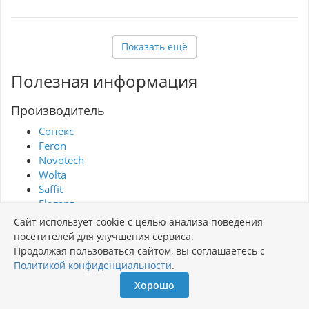
ударным нагрузкам и защищен от пыли и
влаги по стандарту IP66, что позволяет
использовать его в самых разных условиях. С
углом рассеивания 120° он равномерно
Показать ещё
распределяет свет. Переносная модель с
ручкой и зарядным устройством работает при
напряжении 220V и в диапазоне температур
Полезная информация
от -40°C до +40°C. Компактные размеры
(60x260x320 мм) делают его удобным для
транспортировки и эксплуатации.
Производитель
Сонекс
Feron
Novotech
Wolta
Saffit
Eleganz
LEEK
Сайт использует cookie с целью анализа поведения
GENERAL
посетителей для улучшения сервиса.
Люксэл
Продолжая пользоваться сайтом, вы соглашаетесь с
Сталкер
Политикой конфиденциальности
.
PRE
Хорошо
Форма светильника