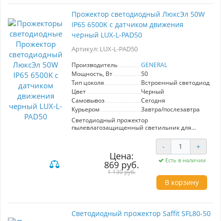
наружных стенах зданий и сооружений, а
конструкцию драйвера варисторов;
также на других ровных поверхностях.
Надежный стальной поворотный держатель с
Прожектор светодиодный ЛюксЭл 50W
фиксацией болтами;
IP65 6500K с датчиком движения
Не излучают вредных ультрафиолетовых
лучей;
черный LUX-L-PAD50
Экологичный - не содержит ртуть, фосфор и
свинец.
Артикул: LUX-L-PAD50
"
Производитель
GENERAL
Мощность, Вт
50
Тип цоколя
Встроенный светодиод (LE
Цвет
Черный
Самовывоз
Сегодня
Курьером
Завтра/послезавтра
Светодиодный прожектор
пылевлагозащищенный светильник для
коммерческого и домашнего использования.
Корпус устойчив к ударам и не боится больших
-
+
перепадов температур, влаги и пыли.
Цена:
Прожектор модели GTAB от производителя
Есть в наличии
869 руб.
GENERAL с мощностью 50 Ватт и с Черный
цвет корпуса иделаьно подойдут для
1 130 руб.
освещения любого пространства.
В корзину
Светодиодный прожектор Saffit SFL80-50