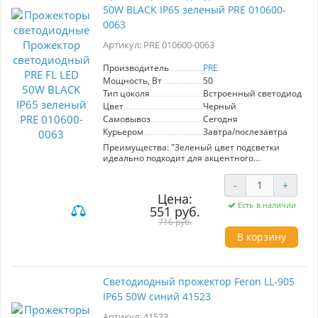
50W BLACK IP65 зеленый PRE 010600-
размеры 140x100x26 мм и возможность
монтажа на кронштейн упрощают установку.
0063
Feron LL-942 – оптимальный выбор для
эффективного и надёжного освещения.
Артикул: PRE 010600-0063
Производитель
PRE
Мощность, Вт
50
Тип цоколя
Встроенный светодиод (LE
Цвет
Черный
Самовывоз
Сегодня
Курьером
Завтра/послезавтра
Преимущества: "Зеленый цвет подсветки
идеально подходит для акцентного
освещения ландшафта и наружной подсветки
помещений
-
+
-Ультратонкий корпус
Цена:
- Высокая степень пылевлагозащиты - IP65
Есть в наличии
551 руб.
- Мгновенное включение (максимальный
световой поток сразу после включения)
716 руб.
- Длительный срок службы (30 000 часов)
В корзину
- Прочный алюминиевый корпус устойчив к
механическим повреждениям и вибрациям
- Высокая светооотдача при низком
энергопотреблении
Светодиодный прожектор Feron LL-905
- Радиаторные пластины обеспечивают
IP65 50W синий 41523
качественное отведение тепла от светодиодов
в окружающую среду
Артикул: 41523
- Поворотная скоба позволяет устанавливать