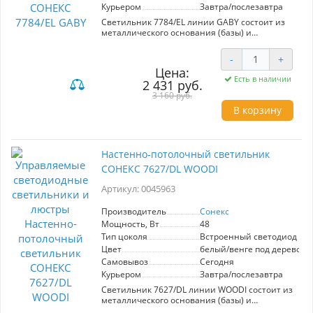
Курьером
Завтра/послезавтра
Светильник 7784/EL линии GABY состоит из
металлического основания (базы) и
пластикового рассеивателя. Материал
рассеивателя - высококачественный пластик
-
+
марки PMMA 2.0 белого цвета с матовой
Цена:
поверхностью, обеспечивающий светильнику
Есть в наличии
2 431 руб.
равномерное рассеивание и хорошее
светопропускание. Форма плафона: круглая,
3 160 руб.
декорирована ободом из пластика, цвет
В корзину
сатинированное золото, имитирующее
металл. Степень защиты IP43 позволяет
использовать светильник в определенных
зонах влажных помещений. В комплект входит
Настенно-потолочный светильник
заменяемый LED модуль с линзами,
СОНЕКС 7627/DL WOODI
мощностью 70Вт, которая соответствует лампе
накаливания 610Вт. А также пульт ДУ, с
Артикул: 0045963
помощью которого осуществляется плавное
изменение цветовой температуры 3000-6000К,
изменение яркости, переход в режим
Производитель
Сонекс
переключения теплого/белого/холодного/
Мощность, Вт
48
ночного света. Светильник имеет функцию
Тип цоколя
Встроенный светодиод (LE
"память".
Цвет
белый/венге под дерево
Самовывоз
Сегодня
Курьером
Завтра/послезавтра
Светильник 7627/DL линии WOODI состоит из
металлического основания (базы) и
пластикового рассеивателя. Материал