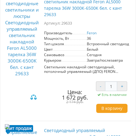
светильник накладной Feron AL5000
тарелка 36W 3000К-6500K бел. с кант
29633
Артикул: 29633
Производитель
Feron
Мощность, Вт
36
Тип цоколя
Встроенный светодиод (LE
Цвет
Белый
Самовывоз
Сегодня
Курьером
Завтра/послезавтра
Светильник накладной светодиодный,
потолочный управляемый (ДПО) FERON
AL5000, 36W, 3000К-6500K (теплый-белый-
дневной), 230V, 2900Lm, IP20, угол рассеивания
120°, цвет белый, корпус штампованная сталь,
-
+
рассеиватель матовый пластик, серия
Цена:
"звездное небо", 450*450*73
Есть в наличии
1 672 руб.
Специальное покрытие на рассеивателе
2 174 руб.
вместе со свечением создают эффект
звездного неба.
В корзину
Стильный дизайн, который подойдёт для
любого интерьера и типа помещения.
Преимущества светодиодного управляемого
светильника Feron AL5000 артикул 29633:
Светодиодный управляемый
- Современная альтернатива стандартным
люстрам.