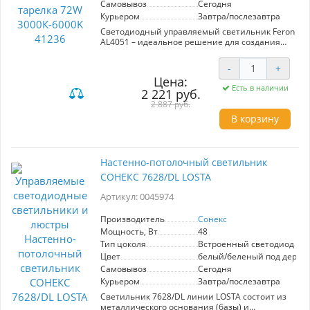
Самовывоз
Сегодня
Курьером
Завтра/послезавтра
Светодиодный управляемый светильник Feron
AL4051 – идеальное решение для создания
комфортного освещения в вашем интерьере.
Этот накладной потолочный светильник
-
+
мощностью 72W предлагает широкий
Цена:
диапазон цветовой температуры от теплого
Есть в наличии
2 221 руб.
(3000K) до дневного света (6000K), что
позволяет легко адаптировать атмосферу под
2 887 руб.
ваши нужды. С яркостью в 5760 Лм и углом
В корзину
рассеивания 120° он обеспечивает
равномерное освещение без теней. Корпус
выполнен из штампованной стали, а матовый
пластиковый рассеиватель гарантирует
Настенно-потолочный светильник
мягкий свет и стильный внешний вид.
СОНЕКС 7628/DL LOSTA
Благодаря компактным размерам (500x500x80
мм) и современному дизайну из серии
Артикул: 0045974
"звездное небо", этот светильник отлично
впишется в любое помещение. За счет
встроенного светодиода и класса защиты IP20,
Производитель
Сонекс
он обеспечивает надежную работу и
Мощность, Вт
48
долговечность. Выберите Feron AL4051 для
Тип цоколя
Встроенный светодиод (LE
функциональности и эстетики в вашем доме.
Цвет
белый/беленый под дерев
Самовывоз
Сегодня
Курьером
Завтра/послезавтра
Светильник 7628/DL линии LOSTA состоит из
металлического основания (базы) и