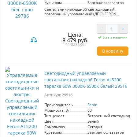
Курьером
Завтра/послезавтра
Светильник накладной светодиодный,
потолочный управляемый (ДПО) FERON
AL5000, 100W, 3000К-6500K (теплый-белый-
дневной), 230V, 8500Lm, IP20, угол рассеивания
120°, цвет белый, корпус штампованная сталь,
-
+
рассеиватель матовый пластик, серия
Цена:
"звездное небо", 770*770*90
Есть в наличии
8 479 руб.
Специальное покрытие на рассеивателе
11 023 руб.
вместе со свечением создают эффект
звездного неба.
В корзину
Стильный дизайн, который подойдёт для
любого интерьера и типа помещения.
Преимущества светодиодного управляемого
светильника Feron AL5000 артикул 29786:
Светодиодный управляемый
- Современная альтернатива стандартным
люстрам.
светильник накладной Feron AL5200
- Обеспечивает комфортное и яркое
тарелка 60W 3000К-6500K белый 29516
освещение.
- Равномерное распределение светодиодов по
Артикул: 29516
поверхности светильника обеспечивает
однородное свечение.
Производитель
Feron
- Режим освещенности можно регулировать
при помощи пульта управления (от 10 до
Мощность, Вт
60
100%).
Тип цоколя
Встроенный светодиод (LE
- Настраиваемая яркость освещения и
Цвет
Белый
цветовая температура (3000- 6500К).
Самовывоз
Сегодня
- Отсутствие пульсаций.
Курьером
Завтра/послезавтра
- Возможность установки таймера для