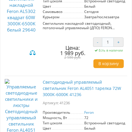
- Настраиваемая яркость освещения и
Тип цоколя
Встроенный светодиод (LE
цветовая температура (3000 - 6500К)
Цвет
Белый
- Отсутствие пульсаций
Самовывоз
Сегодня
- Возможность установки таймера для
Курьером
Завтра/послезавтра
автоматического выключения светильника
- Режим ночника с возможностью выбора
Светильник накладной светодиодный,
цветовой температуры
потолочный управляемый (ДПО) FERON
AL5302, 60W, 3000К-6500K (теплый-белый-
дневной), 230V, 5000Lm, IP20, угол рассеивания
120°, цвет белый, корпус штампованная сталь,
-
+
рассеиватель матовый пластик, серия
Цена:
"звездное небо", 500*500*85
Есть в наличии
1 989 руб.
2 586 руб.
В корзину
Светодиодный управляемый
светильник Feron AL4051 тарелка 72W
3000К-6000K 41236
Артикул: 41236
Производитель
Feron
Мощность, Вт
72
Тип цоколя
Встроенный светодиод (LE
Цвет
Белый