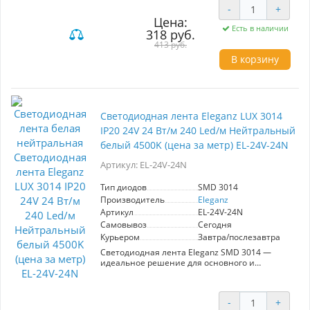
-
+
света, что делает её подходящей для
различных интерьеров.
Цена:
Есть в наличии
318 руб.
Лента с уровнем защиты IP33 отлично
413 руб.
подходит для использования в помещениях,
В корзину
таких как кухни, гостиные и офисы. Благодаря
своей гибкости, она легко монтируется в
любые конструкции и может быть
использована для подсветки мебели, витрин
или в качестве основного источника света.
Eleganz LUX COB станет незаменимым
Светодиодная лента Eleganz LUX 3014
элементом в дизайне вашего пространства,
IP20 24V 24 Вт/м 240 Led/м Нейтральный
подчеркивая его стиль и создавая уютную
атмосферу.
белый 4500K (цена за метр) EL-24V-24N
Артикул: EL-24V-24N
Тип диодов
SMD 3014
Производитель
Eleganz
Артикул
EL-24V-24N
Самовывоз
Сегодня
Курьером
Завтра/послезавтра
Светодиодная лента Eleganz SMD 3014 —
идеальное решение для основного и
акцентного освещения. С мощностью 24 Вт/м
и нейтральным белым светом, она
обеспечивает яркое и равномерное
-
+
освещение, что делает её подходящей для