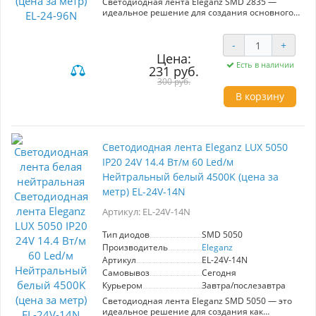
Светодиодная лента Eleganz SMD 2835 —
идеальное решение для создания основного
или акцентного освещения. С ней вы сможете
легко изменить атмосферу в любом
помещении. Лента обладает нейтральным
-
+
белым светом, который гармонично
Цена:
вписывается в любой интерьер. С высокой
Есть в наличии
231 руб.
плотностью 600 LED на метр и мощностью 9,6
300 руб.
Вт/м, она обеспечивает яркое и равномерное
В корзину
освещение без мерцания. Защита IP20 делает
её подходящей для использования в
помещениях, где нет контакта с влагой.
Кристаллы нового поколения обеспечивают
долговечность и высокую эффективность при
Светодиодная лента Eleganz LUX 5050
доступной цене. Энергосбережение и
простота установки делают эту ленту
IP20 24V 14.4 Вт/м 60 Led/м
практичным выбором для любых задач
Нейтральный белый 4500K (цена за
освещения.
метр) EL-24V-14N
Артикул: EL-24V-14N
Тип диодов
SMD 5050
Производитель
Eleganz
Артикул
EL-24V-14N
Самовывоз
Сегодня
Курьером
Завтра/послезавтра
Светодиодная лента Eleganz SMD 5050 — это
идеальное решение для создания как