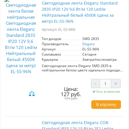
Светодиодная лента Eleganz Standard
2835 IP20 12V 9,6 Вт/м 120 Led/м
Нейтральный белый 4500K (цена за
метр) EL-SS-96N
Артикул: EL-SS-96N
Тип диодов
SMD 2835
Производитель
Eleganz
Артикул
EL-SS-96N
Самовывоз
Сегодня
Курьером
Завтра/послезавтра
Светодиодная лента Eleganz SMD 2835 в
нейтральном белом цвете идеально подходит
для основного и акцентного освещения.
Артикул: 32523445mm. Оснащена 120 диодов
на метр, мощностью 9,6 Вт/м при напряжении
-
+
12 В. Цветовая температура составляет 4000K,
Цена:
обеспечивая комфортное освещение. Ширина
Есть в наличии
127 руб.
ленты – 5 мм, степень защиты IP20. Подходит
165 руб.
для использования в помещениях,
В корзину
обеспечивая доступное и эффективное
освещение.
Светодиодная лента Eleganz COB
Standard IP33 12V 10 Вт/м 252 Led/м