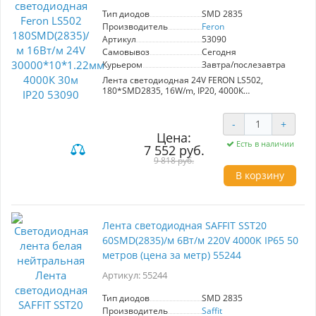
Тип диодов
SMD 2835
Производитель
Feron
Артикул
53090
Самовывоз
Сегодня
Курьером
Завтра/послезавтра
Лента светодиодная 24V FERON LS502,
180*SMD2835, 16W/m, IP20, 4000К
(нейтральный белый), Кратность резки мм
33мм, 30000*10*1.22мм
-
+
Цена:
Есть в наличии
7 552 руб.
9 818 руб.
В корзину
Лента светодиодная SAFFIT SST20
60SMD(2835)/м 6Вт/м 220V 4000K IP65 50
метров (цена за метр) 55244
Артикул: 55244
Тип диодов
SMD 2835
Производитель
Saffit