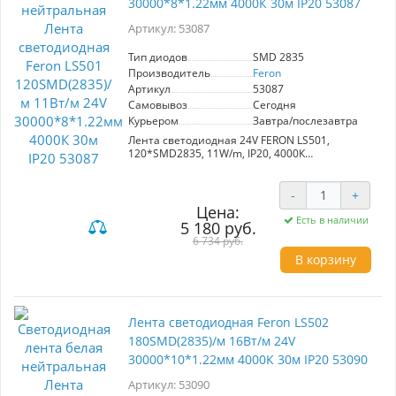
30000*8*1.22мм 4000К 30м IP20 53087
Артикул: 53087
Тип диодов
SMD 2835
Производитель
Feron
Артикул
53087
Самовывоз
Сегодня
Курьером
Завтра/послезавтра
Лента светодиодная 24V FERON LS501,
120*SMD2835, 11W/m, IP20, 4000К
(нейтральный белый), Кратность резки мм
50мм, 30000*8*1.22мм
-
+
Цена:
Есть в наличии
5 180 руб.
6 734 руб.
В корзину
Лента светодиодная Feron LS502
180SMD(2835)/м 16Вт/м 24V
30000*10*1.22мм 4000К 30м IP20 53090
Артикул: 53090