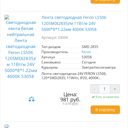
Лента светодиодная Feron LS506
120SMD(2835)/м 11Вт/м 24V
5000*8*1.22мм 4000К 53058
Артикул: 53058
Тип диодов
SMD 2835
Производитель
Feron
Артикул
53058
Самовывоз
Сегодня
Курьером
Завтра/послезавтра
Лента светодиодная 24V FERON LS506,
120*SMD2835, 11W/m, IP20, 4000К
(нейтральный белый), Кратность резки мм
каждый диод мм, 5000*8*1.22мм
-
+
Цена:
Есть в наличии
981 руб.
1 275 руб.
В корзину