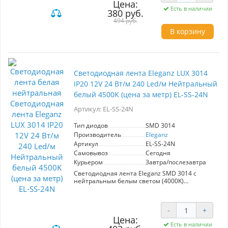
Цена:
различных интерьеров. Артикул 325234124
Есть в наличии
включает 1200 светодиодов на метр, что
380 руб.
гарантирует высокую светоотдачу и
494 руб.
долговечность. Лента имеет класс защиты
В корзину
IP20, что делает её безопасной для
использования в помещениях. Благодаря
доступной цене и инновационным
кристаллам нового поколения, Eleganz
предлагает отличное соотношение качества и
стоимости, позволяя создать атмосферу уюта
Светодиодная лента Eleganz LUX 3014
и стиля в вашем пространстве.
IP20 12V 24 Вт/м 240 Led/м Нейтральный
белый 4500K (цена за метр) EL-SS-24N
Артикул: EL-SS-24N
Тип диодов
SMD 3014
Производитель
Eleganz
Артикул
EL-SS-24N
Самовывоз
Сегодня
Курьером
Завтра/послезавтра
Светодиодная лента Eleganz SMD 3014 с
нейтральным белым светом (4000K)
предназначена для создания эффектной
подсветки в интерьере. Мощность 24 Вт/м и
1200 диодов на метр обеспечивают яркость и
-
+
равномерное освещение. Работает на
Цена:
напряжении 12 В и имеет степень защиты
Есть в наличии
IP20, что делает её идеальной для натяжных