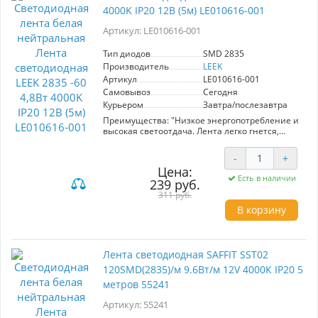
4000K IP20 12В (5м) LE010616-001
крепления.
- Долговечность и надежность в эксплуатации.
Артикул: LE010616-001
Тип диодов
SMD 2835
Производитель
LEEK
Артикул
LE010616-001
Самовывоз
Сегодня
Курьером
Завтра/послезавтра
Преимущества: "Низкое энергопотребление и
высокая светоотдача. Лента легко гнется,
удобно и прочно монтируется на клеевой слой
на оборотной стороне. Не нагревается,
-
+
подходит для использования в плохо
Цена:
вентилируемых нишах и закрытых
Есть в наличии
239 руб.
конструкциях. С помощью ленты можно
подобрать любой цвет освещения,
311 руб.
реализовывать интересные идеи по
В корзину
оформлению интерьера и экстерьера.
Ленту можно резать на секции по 3
светодиода в специально указанном месте.
Коннектор в комплекте. С целью увеличения
Лента светодиодная SAFFIT SST02
срока службы ленты, рекомендуем
120SMD(2835)/м 9.6Вт/м 12V 4000К IP20 5
использовать с оригинальными блоками
питания LEEK. "
метров 55241
Область применения: Используется для
внутреннего освещения, а также для
Артикул: 55241
декоративной подсветки внутри зданий и