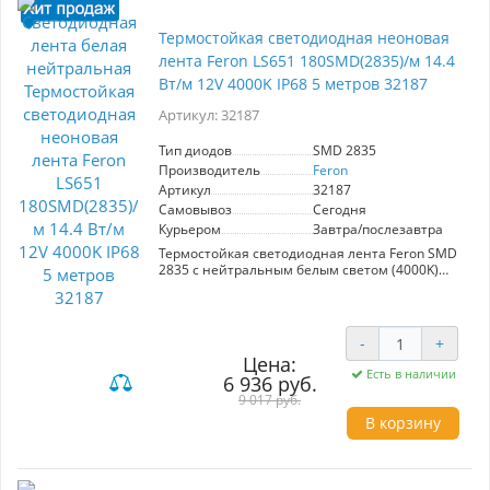
Термостойкая светодиодная неоновая
лента Feron LS651 180SMD(2835)/м 14.4
Вт/м 12V 4000K IP68 5 метров 32187
Артикул: 32187
Тип диодов
SMD 2835
Производитель
Feron
Артикул
32187
Самовывоз
Сегодня
Курьером
Завтра/послезавтра
Термостойкая светодиодная лента Feron SMD
2835 с нейтральным белым светом (4000K)
идеально подходит для наружного и
внутреннего освещения. Артикул 32187,
мощность 14,4 Вт/м, 180 диодов на метр
обеспечивают яркость и экономию энергии. С
-
+
защитой IP68 лента устойчива к влаге и пыли,
Цена:
что делает её подходящей для любых условий.
Есть в наличии
6 936 руб.
В комплект входят 2 заглушки, 2 заглушки с
9 017 руб.
проводом и 10 креплений. Возможность резки
через каждые 16 мм. Напряжение 12 В,
В корзину
размеры 5000*13*13 мм. Применение:
оформление интерьеров, ландшафтное
освещение, акцентное освещение.