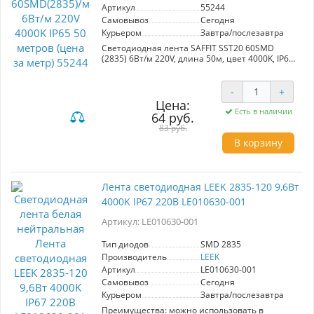
Артикул
55244
Самовывоз
Сегодня
Курьером
Завтра/послезавтра
Светодиодная лента SAFFIT SST20 60SMD
(2835) 6Вт/м 220V, длина 50м, цвет 4000K, IP65.
Идеальна для основного и акцентного
освещения. Обладает двойным медным слоем
для эффективного теплоотведения и простоты
-
+
монтажа, что позволяет избежать ошибок при
Цена:
установке. Устойчива к сгибам, легко
Есть в наличии
64 руб.
монтируется, обеспечивает равномерное
83 руб.
нанесение клеевого слоя и обладает
В корзину
длительным сроком службы. Мощность 6 Вт/м,
60 диодов на метр. Продается кратно 100
метров.
Лента светодиодная LEEK 2835-120 9,6Вт
4000K IP67 220В LE010630-001
Артикул: LE010630-001
Тип диодов
SMD 2835
Производитель
LEEK
Артикул
LE010630-001
Самовывоз
Сегодня
Курьером
Завтра/послезавтра
Преимущества: можно использовать в