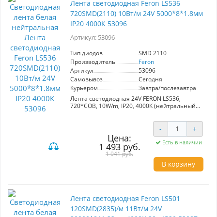
Лента светодиодная Feron LS536
720SMD(2110) 10Вт/м 24V 5000*8*1.8мм
IP20 4000К 53096
Артикул: 53096
Тип диодов
SMD 2110
Производитель
Feron
Артикул
53096
Самовывоз
Сегодня
Курьером
Завтра/послезавтра
Лента светодиодная 24V FERON LS536,
720*COB, 10W/m, IP20, 4000К (нейтральный
белый), Кратность резки мм 1мм,
5000*8*1,80мм
-
+
Цена:
Есть в наличии
1 493 руб.
1 941 руб.
В корзину
Лента светодиодная Feron LS501
120SMD(2835)/м 11Вт/м 24V