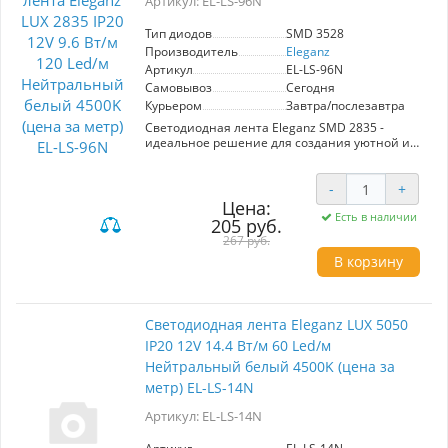
Артикул: EL-LS-96N
и выставочных стендов, а также для
освещения шкафов и полок.
Тип диодов
SMD 3528
Производитель
Eleganz
Артикул
EL-LS-96N
Самовывоз
Сегодня
Курьером
Завтра/послезавтра
Светодиодная лента Eleganz SMD 2835 -
идеальное решение для создания уютной и
функциональной подсветки. С нейтральным
белым светом и мощностью 9,6 Вт/м, она
обеспечивает яркость и комфорт в любых
-
+
помещениях. 120 диодов на метр гарантируют
Цена:
равномерное распределение света, что делает
Есть в наличии
205 руб.
ленту отличным выбором для натяжных
267 руб.
потолков, кухонь и рабочих зон. Работает от 12
В корзину
В и имеет степень защиты IP20, что подходит
для внутреннего использования. Простой
монтаж и универсальность применения
делают эту ленту незаменимым элементом в
вашем интерьере.
Светодиодная лента Eleganz LUX 5050
IP20 12V 14.4 Вт/м 60 Led/м
Нейтральный белый 4500K (цена за
метр) EL-LS-14N
Артикул: EL-LS-14N