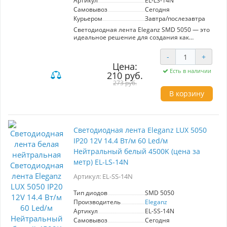
Артикул
EL-LS-14N
Самовывоз
Сегодня
Курьером
Завтра/послезавтра
Светодиодная лента Eleganz SMD 5050 — это
идеальное решение для создания как
основного, так и акцентного освещения в
интерьере. С мощностью 14,4 Вт/м и 300
-
+
светодиодами на метр, она обеспечивает
Цена:
яркий и равномерный свет нейтрального
Есть в наличии
210 руб.
белого цвета, что делает её универсальным
выбором для любых помещений. Благодаря
273 руб.
высокому качеству кристаллов нового
В корзину
поколения, лента отличается долговечностью
и эффективностью, обеспечивая
значительную экономию энергии. Уровень
защиты IP20 гарантирует безопасное
использование в сухих помещениях. Удобная
Светодиодная лента Eleganz LUX 5050
длина в один метр позволяет легко
IP20 12V 14.4 Вт/м 60 Led/м
адаптировать ленту под конкретные задачи.
Нейтральный белый 4500K (цена за
Продукт от производителя Eleganz сочетает в
себе доступную цену и высокое качество, что
метр) EL-LS-14N
делает его привлекательным для различных
проектов освещения.
Артикул: EL-SS-14N
Тип диодов
SMD 5050
Производитель
Eleganz
Артикул
EL-SS-14N
Самовывоз
Сегодня