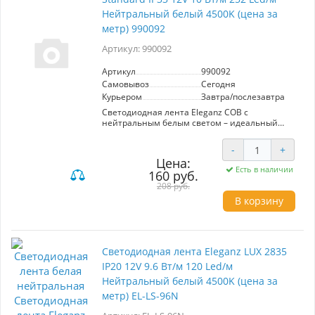
Нейтральный белый 4500K (цена за
метр) 990092
Артикул: 990092
Артикул
990092
Самовывоз
Сегодня
Курьером
Завтра/послезавтра
Светодиодная лента Eleganz COB с
нейтральным белым светом – идеальный
выбор для создания уютной атмосферы в
любом интерьере. Благодаря использованию
-
+
COB LED кристаллов, лента обеспечивает
Цена:
равномерное свечение без видимых точек
Есть в наличии
160 руб.
света, что делает её отличным решением для
декоративного освещения и подсветки.
208 руб.
В корзину
С мощностью 10 Вт/м, она потребляет
минимальное количество энергии, что
позволяет существенно сократить расходы на
электроэнергию. Уровень влагозащищенности
IP33 делает её подходящей для использования
Светодиодная лента Eleganz LUX 2835
в помещениях с повышенной влажностью,
IP20 12V 9.6 Вт/м 120 Led/м
таких как ванные комнаты или кухни.
Нейтральный белый 4500K (цена за
Эта светодиодная лента станет незаменимым
метр) EL-LS-96N
элементом для создания акцентного
освещения в интерьере, оформления витрин