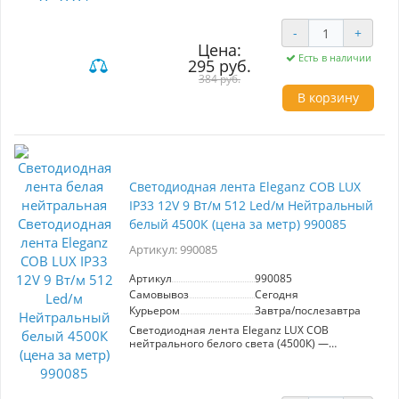
акцентного освещения. 120 диодов на метр
обеспечивают яркость 9,6 Вт/м. Лента
-
+
работает на напряжении 12 В и предлагает
Цена:
цветовую температуру от 3000K до 6400K, что
Есть в наличии
позволяет легко переключаться между теплым
295 руб.
и холодным светом. Степень защиты IP20
384 руб.
делает её подходящей для использования в
В корзину
помещениях.
Светодиодная лента Eleganz COB LUX
IP33 12V 9 Вт/м 512 Led/м Нейтральный
белый 4500К (цена за метр) 990085
Артикул: 990085
Артикул
990085
Самовывоз
Сегодня
Курьером
Завтра/послезавтра
Светодиодная лента Eleganz LUX COB
нейтрального белого света (4500К) —
идеальное решение для создания стильного и
комфортного освещения. С мощностью 9 Вт/м
и 512 светодиодами на метр, она
обеспечивает равномерное распределение