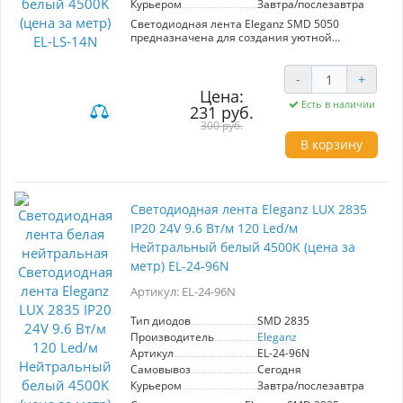
Курьером
Завтра/послезавтра
Светодиодная лента Eleganz SMD 5050
предназначена для создания уютной
атмосферы в интерьере. Обладает мощностью
14,4 Вт/м и состоит из 60 диодов на метр,
обеспечивая яркое и равномерное
-
+
освещение. Работает при напряжении 12 В и
Цена:
имеет степень защиты IP20, что делает её
Есть в наличии
231 руб.
идеальной для использования в помещениях,
300 руб.
таких как кухни и рабочие зоны. Нейтральный
В корзину
белый цвет с цветовой температурой 4000K
подходит для различных стилей оформления.
Цена указана за 1 метр.
Светодиодная лента Eleganz LUX 2835
IP20 24V 9.6 Вт/м 120 Led/м
Нейтральный белый 4500K (цена за
метр) EL-24-96N
Артикул: EL-24-96N
Тип диодов
SMD 2835
Производитель
Eleganz
Артикул
EL-24-96N
Самовывоз
Сегодня
Курьером
Завтра/послезавтра