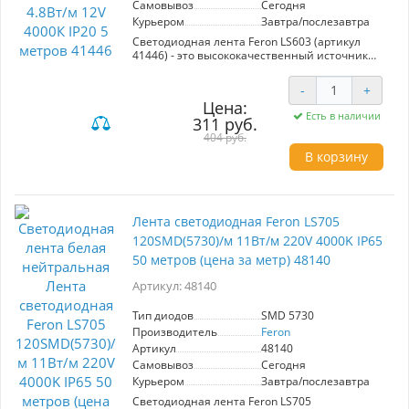
Самовывоз
Сегодня
Ленту можно резать на секции по 3
светодиода в специально указанном месте.
Курьером
Завтра/послезавтра
Коннектор в комплекте. С целью увеличения
Светодиодная лента Feron LS603 (артикул
срока службы ленты, рекомендуем
41446) - это высококачественный источник
использовать с оригинальными блоками
света мощностью 4,8 Вт/м с нейтральным
питания LEEK. "
белым цветом (4000K). Данная лента, длиной 5
-
+
метров, работает от напряжения 12V и
Цена:
оснащена 60 SMD2835 диодами на метр,
Есть в наличии
311 руб.
обеспечивая яркое и равномерное
освещение.
404 руб.
В корзину
Преимущества включают двойной медный
слой для эффективного теплоотведения,
простоту монтажа благодаря проводам для
прямого подключения к блоку питания, а
также устойчивость к сгибам. Качественное
Лента светодиодная Feron LS705
клейкое покрытие гарантирует надежную
120SMD(5730)/м 11Вт/м 220V 4000K IP65
фиксацию, а длительный срок службы делает
50 метров (цена за метр) 48140
ее идеальным выбором для различных
применений в интерьере. Степень защиты
Артикул: 48140
IP20 подходит для использования в
помещениях.
Тип диодов
SMD 5730
Производитель
Feron
Артикул
48140
Самовывоз
Сегодня
Курьером
Завтра/послезавтра
Светодиодная лента Feron LS705