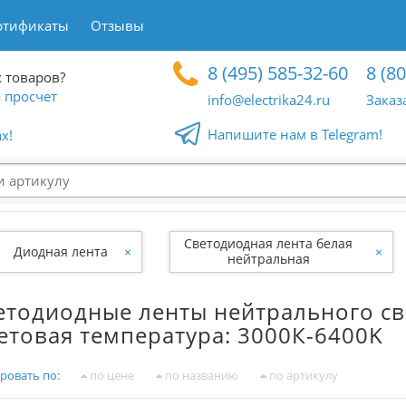
ртификаты
Отзывы
8 (495) 585-32-60
8 (8
 товаров?
 просчет
info@electrika24.ru
Заказ
Напишите нам в Telegram!
x!
Светодиодная лента белая
Диодная лента
×
×
нейтральная
етодиодные ленты нейтрального св
етовая температура: 3000К-6400K
ровать по:
по цене
по названию
по артикулу