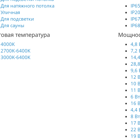
Для натяжного потолка
IP6
Уличная
IP2
Для подсветки
IP6
Для сауны
IP6
товая температура
Мощнос
4000K
4,8 
2700K-6400K
7,2 
3000K-6400K
14,
28,
9,6 
12 
10 
11 
6 В
16 
4,4 
8 В
17 
22 
19 