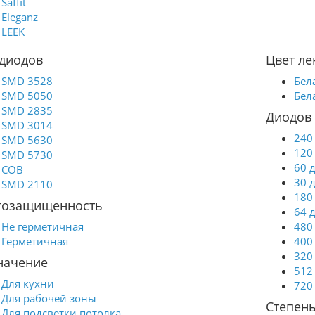
Saffit
Eleganz
LEEK
 диодов
Цвет ле
SMD 3528
Бел
SMD 5050
Бел
SMD 2835
Диодов 
SMD 3014
240
SMD 5630
120
SMD 5730
60 
COB
30 
SMD 2110
180
гозащищенность
64 
Не герметичная
480
Герметичная
400
320
начение
512
Для кухни
720
Для рабочей зоны
Степень
Для подсветки потолка