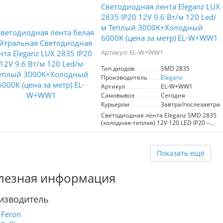
Светодиодная лента Eleganz LUX
2835 IP20 12V 9.6 Вт/м 120 Led/
м Теплый 3000K+Холодный
6000K (цена за метр) EL-W+WW1
Артикул: EL-W+WW1
Тип диодов
SMD 2835
Производитель
Eleganz
Артикул
EL-W+WW1
Самовывоз
Сегодня
Курьером
Завтра/послезавтра
Светодиодная лента Eleganz SMD 2835
(холодная-теплая) 12V 120 LED IP20 –
идеальное решение для основного или
акцентного освещения. 120 диодов на
метр обеспечивают яркость 9,6 Вт/м.
Лента работает на напряжении 12 В и
Показать ещё
предлагает цветовую температуру от
3000K до 6400K, что позволяет легко
лезная информация
переключаться между теплым и
холодным светом. Степень защиты IP20
делает её подходящей для
изводитель
использования в помещениях.
Feron