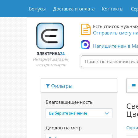
Бонусы
Доставка и оплата
Контакты
Се
Есть список нужных
Отправить смету на
Напишите нам в Ma
Интернет магазин
электротоваров
Фильтры
Влагозащищенность
Св
Цв
Выберите значение
Диодов на метр
Сорти