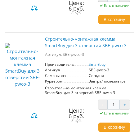
Цена:
температура окружающей среды -20...+40°C
Есть в наличии
6 руб.
8 руб.
В корзину
Строительно-монтажная клемма
SmartBuy для 3 отверстий SBE-pwco-3
Артикул: SBE-pwco-3
Производитель
Smartbuy
Артикул
SBE-pwco-3
Самовывоз
Сегодня
Курьером
Завтра/послезавтра
Строительно-монтажная клемма
SmartBuy для 3 отверстий SBE-pwco-3
-
+
Цена:
Есть в наличии
6 руб.
8 руб.
В корзину