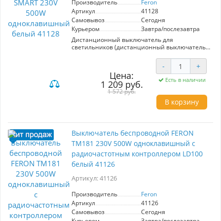
Производитель
Feron
Артикул
41128
Самовывоз
Сегодня
Курьером
Завтра/послезавтра
Дистанционный выключатель для
светильников (дистанционный выключатель),
FERON TM81, IP20, 230V, 500 цвет белый,
86*86*14мм
-
+
Цена:
Есть в наличии
1 209 руб.
1 572 руб.
В корзину
Выключатель беспроводной FERON
TM181 230V 500W одноклавишный с
радиочастотным контроллером LD100
белый 41126
Артикул: 41126
Производитель
Feron
Артикул
41126
Самовывоз
Сегодня
Курьером
Завтра/послезавтра