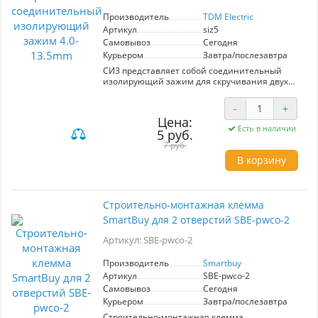
Производитель
TDM Electric
Артикул
siz5
Самовывоз
Сегодня
Курьером
Завтра/послезавтра
СИЗ представляет собой соединительный
изолирующий зажим для скручивания двух
кабелей. Используется вместо изоленты и
защищает от повреждения место скручивания
-
+
Суммарное максимальное сечение - 20 мм2
Цена:
Суммарное минимальное сечение - 5 мм2
Есть в наличии
5 руб.
Количество в пакетике - 50 шт
7 руб.
В корзину
Строительно-монтажная клемма
SmartBuy для 2 отверстий SBE-pwco-2
Артикул: SBE-pwco-2
Производитель
Smartbuy
Артикул
SBE-pwco-2
Самовывоз
Сегодня
Курьером
Завтра/послезавтра
Строительно-монтажная клемма