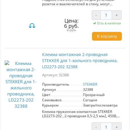
розеток и выключателей в стену, могут
соединятся между собой
-
+
Цена:
Есть в наличии
6 руб.
8 руб.
В корзину
Клемма монтажная 2-проводная
STEKKER для 1-жильного проводника,
LD2273-202 32388
Артикул: 32388
Производитель
STEKKER
Артикул
32388
Цвет
Прозрачный
Самовывоз
Сегодня
Курьером
Завтра/послезавтра
Клемма пружинная компактная STEKKER
LD2273-202 , 2-проводная 0,5-2,5 мм2, 450В,
24A, без пасты, материал изделия
поликарбонат, латунь, сталь. Тип провода
-
+
одножильный, материал провода медь,