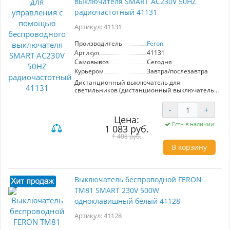
выключателя SMART AC230V 50HZ
радиочастотный 41131
Артикул: 41131
Производитель
Feron
Артикул
41131
Самовывоз
Сегодня
Курьером
Завтра/послезавтра
Дистанционный выключатель для
светильников (дистанционный выключатель),
FERON LD100, IP20, 230V, 500 цвет белый,
65*23*32мм
-
+
Цена:
Есть в наличии
1 083 руб.
1 408 руб.
В корзину
Выключатель беспроводной FERON
TM81 SMART 230V 500W
одноклавишный белый 41128
Артикул: 41128