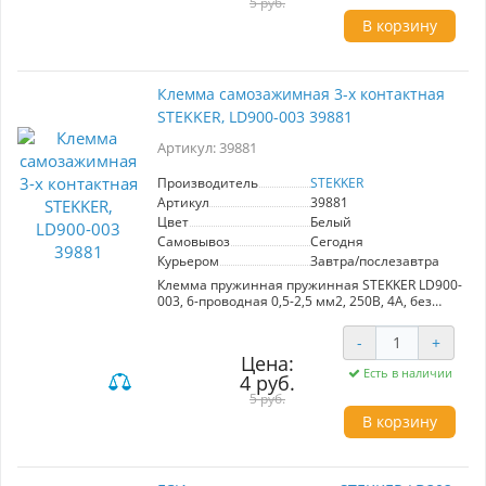
5 руб.
В корзину
Клемма самозажимная 3-х контактная
STEKKER, LD900-003 39881
Артикул: 39881
Производитель
STEKKER
Артикул
39881
Цвет
Белый
Самовывоз
Сегодня
Курьером
Завтра/послезавтра
Клемма пружинная пружинная STEKKER LD900-
003, 6-проводная 0,5-2,5 мм2, 250В, 4A, без
пасты, материал изделия полипропилен,
сталь. Тип провода одножильный/
-
+
многожильный, материал провода сталь,
Цена:
температура окружающей среды -20...+40°C
Есть в наличии
4 руб.
5 руб.
В корзину