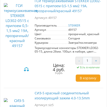
ГСИ термоусаживаемая STEKKER LD302-
0515 с припоем 0,5-1,5 мм2 19A,
прозрачный/красный 49157
Артикул: 49157
Производитель
STEKKER
Артикул
49157
Цвет
прозрачный, красный
Самовывоз
Сегодня
Курьером
Завтра/послезавтра
Термоусадочные коннекторы STEKKER LD302-
05-15, длина 26мм. 100шт. в наборе, цвет:
прозрачный, красный. Коэффициент усадки
2:1, диапазон рабочих температур -10..+35°C,
-
+
температура усадки +85..+125°C, номинальный
Цена:
ток 19А, для проводов сечением мм2.
Есть в наличии
4 руб.
5 руб.
В корзину
CИЗ-5 красный соединительный
изолирующий зажим 4.0-13.5mm
Артикул: siz5