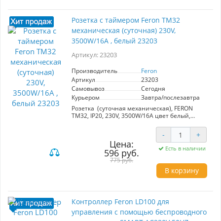
Розетка с таймером Feron TM32
механическая (суточная) 230V,
3500W/16A , белый 23203
Артикул: 23203
Производитель
Feron
Артикул
23203
Самовывоз
Сегодня
Курьером
Завтра/послезавтра
Розетка (суточная механическая), FERON
TM32, IP20, 230V, 3500W/16А цвет белый,
80*80*77мм
- 48 программ ВКЛ/ВЫКЛ «ON/OFF» с шагом в 15
-
+
минут в течение 24 часов
Цена:
- 24-часовой режим
Есть в наличии
596 руб.
- Переключатель режимов работы
«Таймер»/«Постоянно включено»
775 руб.
- Погрешность: ±1 минута в месяц
В корзину
Контроллер Feron LD100 для
управления с помощью беспроводного