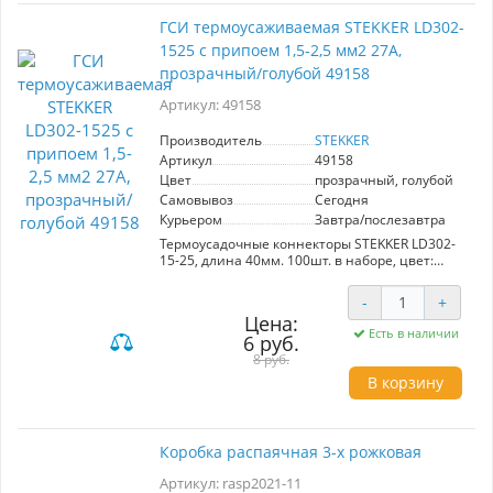
ГСИ термоусаживаемая STEKKER LD302-
1525 с припоем 1,5-2,5 мм2 27A,
прозрачный/голубой 49158
Артикул: 49158
Производитель
STEKKER
Артикул
49158
Цвет
прозрачный, голубой
Самовывоз
Сегодня
Курьером
Завтра/послезавтра
Термоусадочные коннекторы STEKKER LD302-
15-25, длина 40мм. 100шт. в наборе, цвет:
прозрачный, голубой. Коэффициент усадки 2:1,
диапазон рабочих температур -10..+35°C,
-
+
температура усадки +85..+125°C, номинальный
Цена:
ток 27А, для проводов сечением мм2.
Есть в наличии
6 руб.
8 руб.
В корзину
Коробка распаячная 3-х рожковая
Артикул: rasp2021-11