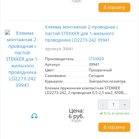
7 руб.
В корзину
Клемма монтажная 2-проводная с
пастой STEKKER для 1-жильного
проводника LD2273-242 39941
Артикул: 39941
Производитель
STEKKER
Артикул
39941
Цвет
Прозрачный
Самовывоз
Сегодня
Курьером
Завтра/послезавтра
Клемма пружинная компактная STEKKER
LD2273-242, 2-проводная 0,5-2,5 мм2, 450В,
24A, с пастой, материал изделия
поликарбонат, латунь, сталь. Тип провода
-
+
одножильный, материал провода медь,
Цена:
температура окружающей среды -20...+40°C
Есть в наличии
6 руб.
8 руб.
В корзину