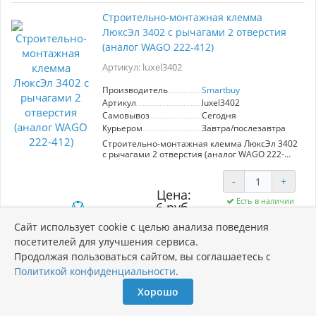
Cтроительно-монтажная клемма
ЛюксЭл 3402 с рычагами 2 отверстия
(аналог WAGO 222-412)
Артикул: luxel3402
Производитель
Smartbuy
Артикул
luxel3402
Самовывоз
Сегодня
Курьером
Завтра/послезавтра
Cтроительно-монтажная клемма ЛюксЭл 3402
с рычагами 2 отверстия (аналог WAGO 222-
412)
-
+
Цена:
Есть в наличии
6 руб.
8 руб.
Сайт использует cookie с целью анализа поведения
В корзину
посетителей для улучшения сервиса.
Продолжая пользоваться сайтом, вы соглашаетесь с
Политикой конфиденциальности
.
Строительно-монтажная клемма
Хорошо
SmartBuy для 4 отверстий SBE-pwco-4
Артикул: SBE-pwco-4