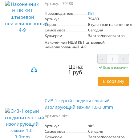
Артикул: 79480
Производитель
КВТ
Артикул
79480
Серия
Втулочные наконечники 
Самовывоз
Сегодня
Курьером
Завтра/послезавтра
Наконечник НШВ КВТ штыревой
неизолированный 4-9
-
+
Цена:
Есть в наличии
1 руб.
В корзину
CИЗ-1 серый соединительный
изолирующий зажим 1,0-3.0mm
Артикул: siz1
Артикул
siz1
Самовывоз
Сегодня
Курьером
Завтра/послезавтра