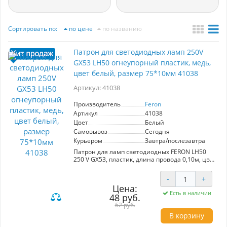
Сортировать по:
по цене
по названию
Патрон для светодиодных ламп 250V
GX53 LH50 огнеупорный пластик, медь,
цвет белый, размер 75*10мм 41038
Артикул: 41038
Производитель
Feron
Артикул
41038
Цвет
Белый
Самовывоз
Сегодня
Курьером
Завтра/послезавтра
Патрон для ламп светодиодных FERON LH50
250 V GX53, пластик, длина провода 0,10м, цвет
белый, 75*75*10мм
-
+
Цена:
Есть в наличии
48 руб.
62 руб.
В корзину