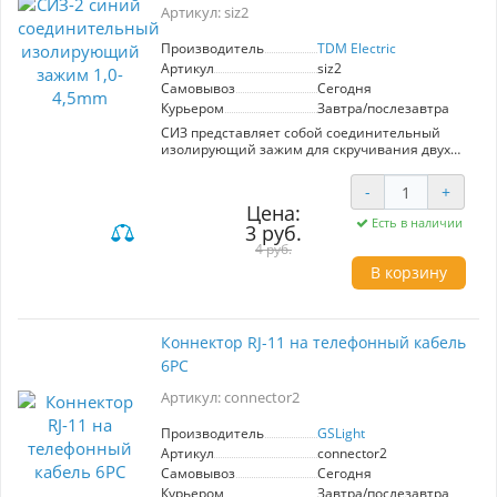
Артикул: siz2
Производитель
TDM Electric
Артикул
siz2
Самовывоз
Сегодня
Курьером
Завтра/послезавтра
СИЗ представляет собой соединительный
изолирующий зажим для скручивания двух
кабелей. Используется вместо изоленты и
защищает от повреждения место скручивания
-
+
Суммарное максимальное сечение - 4,5 мм2
Цена:
Суммарное минимальное сечение - 1,5 мм2
Есть в наличии
3 руб.
Количество в пакетике - 50 шт
4 руб.
В корзину
Коннектор RJ-11 на телефонный кабель
6PC
Артикул: connector2
Производитель
GSLight
Артикул
connector2
Самовывоз
Сегодня
Курьером
Завтра/послезавтра