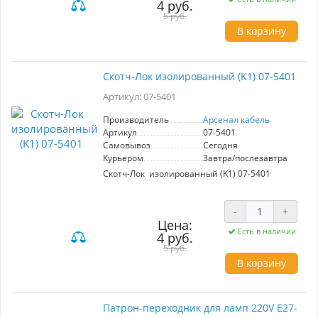
4 руб.
Количество в пакетике - 50 шт
5 руб.
В корзину
Скотч-Лок изолированный (K1) 07-5401
Артикул: 07-5401
Производитель
Арсенал кабель
Артикул
07-5401
Самовывоз
Сегодня
Курьером
Завтра/послезавтра
Скотч-Лок изолированный (K1) 07-5401
-
+
Цена:
Есть в наличии
4 руб.
5 руб.
В корзину
Патрон-переходник для ламп 220V E27-