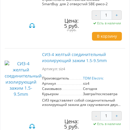
SmartBuy для 2 отверстий SBE-pwco-2
-
+
Цена:
Есть в наличии
5 руб.
7 руб.
В корзину
CИЗ-4 желтый соединительный
изолирующий зажим 1.5-9.5mm
Артикул: siz4
Производитель
TDM Electric
Артикул
siz4
Самовывоз
Сегодня
Курьером
Завтра/послезавтра
СИЗ представляет собой соединительный
изолирующий зажим для скручивания двух
кабелей. Используется вместо изоленты и
защищает от повреждения место скручивания
-
+
Суммарное максимальное сечение - 1мм2
Цена:
Суммарное минимальное сечение - 3,5 мм2
Есть в наличии
5 руб.
Количество в пакетике - 50 шт