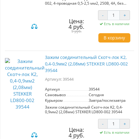
002, 4-проводная 0,5-2,5 мм2, 250В, 4A, без
пасты, материал изделия полипропилен,
сталь. Тип провода одножильный/
-
+
многожильный, материал провода сталь,
Цена:
температура окружающей среды -20...+40°C
Есть в наличии
4 руб.
5 руб.
В корзину
Зажим соединительный Скотч-лок K2,
0,4-0,9мм2 (2,08мм) STEKKER LD800-002
39544
Артикул: 39544
Артикул
39544
Самовывоз
Сегодня
Курьером
Завтра/послезавтра
Зажим соединительный Скотч-лок K2, 0,4-
0,9мм2 (2,08мм) STEKKER LD800-002 39544
-
+
Цена:
Есть в наличии
4 руб.