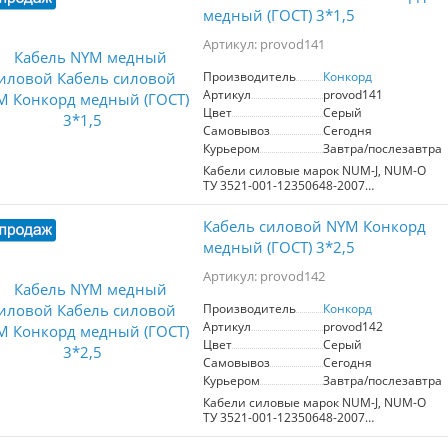
медный (ГОСТ) 3*1,5
Артикул: provod141
Производитель
Конкорд
Артикул
provod141
Цвет
Серый
Самовывоз
Сегодня
Курьером
Завтра/послезавтра
Кабели силовые марок NUM-J, NUM-O
ТУ 3521-001-12350648-2007
предназначены для передачи и
распределения электроэнергии в
Кабель силовой NYM Конкорд
стационарных установках на
номинальное переменное напряжение
медный (ГОСТ) 3*2,5
0,66 кВ частотой 50 Гц. Кабель марки
NUM может использоваться для
Артикул: provod142
бытового и промышленного монтажа
электрического освещения. Кабель
Производитель
Конкорд
является функциональным и
Артикул
provod142
конструктивным аналогом изделий
Цвет
Серый
NYM® (VDE 0250), при этом
Самовывоз
Сегодня
характеристики изделий NUM
гармонизированы с требованиями
Курьером
Завтра/послезавтра
ГОСТ 31996-2012 Число
Кабели силовые марок NUM-J, NUM-O
токопроводящих жил от 1 до 5.
ТУ 3521-001-12350648-2007
Номинальное сечение основных
предназначены для передачи и
токопроводящих жил от 1,5 до 35 мм².
распределения электроэнергии в