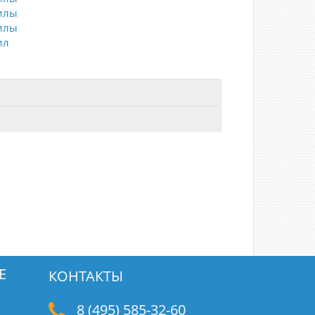
илы
илы
ил
Е
КОНТАКТЫ
8 (495) 585-32-60