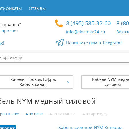
ртификаты
Отзывы
8 (495) 585-32-60
8 (8
 товаров?
 просчет
info@electrika24.ru
Заказ
Напишите нам в Telegram!
x!
Кабель, Провод, Гофра,
Кабель NYM медн
×
Кабель-канал
силовой
бель NYM медный силовой
ровать по:
по цене
по названию
по артикулу
Кабель силовой NYM Конкорд