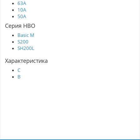
63A
10A
50A
Серия НВО
Basic M
S200
SH200L
Характеристика
C
B