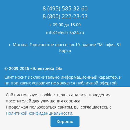
8 (495) 585-32-60
8 (800) 222-23-53
с 09:00 до 18:00
info@electrika24.ru
г. Москва, Горьковское шоссе, вл.19,
здание "М" офис 31
Карта
© 2009-2026 «Электрика 24»
Сайт носит исключительно информационный характер, и
ни при каких условиях не является публичной офертой,
определяемой положениями статьи 437(2) Гражданского
кодекса Российской Федерации. Наличие и цены уточняйте
Сайт использует cookie с целью анализа поведения
у наших операторов.
Политика обработки персональных
посетителей для улучшения сервиса.
данных
Продолжая пользоваться сайтом, вы соглашаетесь с
Политикой конфиденциальности
.
Хорошо