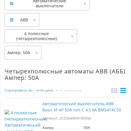
Автоматические
×
выключатели
ABB
×
4 полюсные
×
(четырехполюсные)
Ампер: 50A
×
Четырехполюсные автоматы ABB (АББ)
Ампер: 50A
Сортировать по:
по цене
по названию
Автоматический выключатель ABB
Basic M 4P 50A тип C 4,5 kA BMS414C50
Артикул: 2CDS644041R0504
Ампер
50A