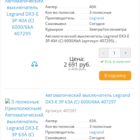
Ампер
40A
Кол-во полюсов
3 полюсные
Производитель
Legrand
Самовывоз
Сегодня
Курьером
Завтра/послезавтра
Автоматический выключатель Legrand DX3-E
3P 40А (С) 6000/6kA (артикул: 407295)
обеспечивает надежную защиту
электрической сети вашего дома. С
-
+
номинальным током 40А и максимальным
Цена:
током короткого замыкания 6кA, он
Есть в наличии
2 691 руб.
эффективно предотвращает перенапряжение
и превышение мощности. Возможность
3 498 руб.
подключения до 3 фаз делает его идеальным
В корзину
решением для многопользовательских
систем. Выберите Legrand для максимальной
безопасности и стабильности
электроснабжения.
Автоматический выключатель Legrand
DX3-E 3P 63А (С) 6000/6kA 407297
Артикул: 407297
Ампер
63A
Кол-во полюсов
3 полюсные
Производитель
Legrand
Самовывоз
Сегодня