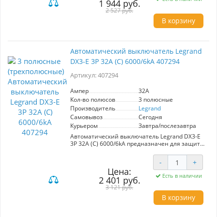
1 944 руб.
надежную защиту для всех потребителей
электроэнергии в вашем доме. Идеально
2 527 руб.
подходит для установки в жилых и
В корзину
коммерческих помещениях.
Автоматический выключатель Legrand
DX3-E 3P 32А (С) 6000/6kA 407294
Артикул: 407294
Ампер
32A
Кол-во полюсов
3 полюсные
Производитель
Legrand
Самовывоз
Сегодня
Курьером
Завтра/послезавтра
Автоматический выключатель Legrand DX3-E
3P 32А (С) 6000/6kA предназначен для защиты
электрической сети от коротких замыканий и
перенапряжений. Обеспечивает защиту для
-
+
трехфазных систем с номинальным током 32А
Цена:
и максимальным током отключения 6кA.
Есть в наличии
2 401 руб.
Идеален для надежной работы
электрооборудования в жилых и коммерческих
3 121 руб.
помещениях.
В корзину