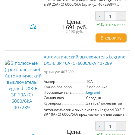
E 3P 25А (С) 6000/6kA (артикул 407293)**
Автоматический выключатель Legrand DX3-E
-
+
обеспечивает надежную защиту
Цена:
электрической сети от перенапряжений,
Есть в наличии
1 691 руб.
превышения номинальной мощности (25A) и
коротких замыканий. Поддерживает
2 198 руб.
подключение до 3 фаз, что делает его
В корзину
идеальным решением для комплексной
защиты электрооборудования в вашем доме. С
максимальным током отключения 6kA, серия
DX гарантирует высокую степень
Автоматический выключатель Legrand
безопасности и надежности работы системы
DX3-E 3P 10А (С) 6000/6kA 407289
электроснабжения.
Артикул: 407289
Ампер
10A
Кол-во полюсов
3 полюсные
Производитель
Legrand
Самовывоз
Сегодня
Курьером
Завтра/послезавтра
Автоматический выключатель Legrand DX3-E
3P 10А (С) 6000/6kA предназначен для защиты
электрической сети от перенапряжений и
коротких замыканий. Номинальный ток 10А,
-
+
максимальный ток отключения 6кA.
Цена:
Подключение до 3 фаз обеспечивает
Есть в наличии