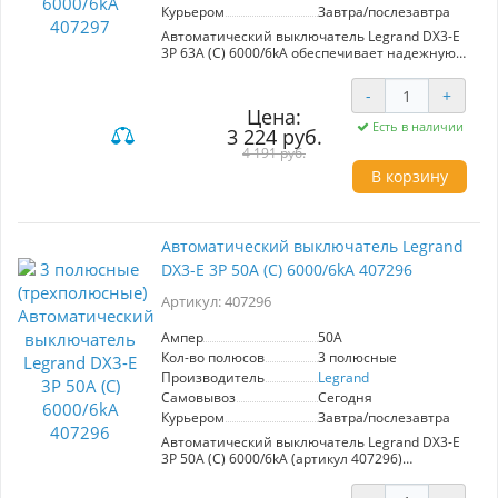
Курьером
Завтра/послезавтра
Автоматический выключатель Legrand DX3-E
3P 63А (С) 6000/6kA обеспечивает надежную
защиту электрической сети от
перенапряжений, перегрузок и коротких
-
+
замыканий. Поддерживает подключение до 3
Цена:
фаз с номинальным током 63А и
Есть в наличии
3 224 руб.
максимальным током отключения 6кA.
Идеален для защиты бытовых и коммерческих
4 191 руб.
электроустановок.
В корзину
Автоматический выключатель Legrand
DX3-E 3P 50А (С) 6000/6kA 407296
Артикул: 407296
Ампер
50A
Кол-во полюсов
3 полюсные
Производитель
Legrand
Самовывоз
Сегодня
Курьером
Завтра/послезавтра
Автоматический выключатель Legrand DX3-E
3P 50А (С) 6000/6kA (артикул 407296)
обеспечивает надежную защиту
электрической сети от перенапряжения,