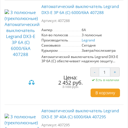
Автоматический выключатель Legrand
DX3-E 3P 6А (С) 6000/6kA 407288
Артикул: 407288
Ампер
6A
Кол-во полюсов
3 полюсные
Производитель
Legrand
Самовывоз
Сегодня
Курьером
Завтра/послезавтра
Автоматический выключатель Legrand DX3-E
3P 6А (С) обеспечивает надежную защиту
электрической сети от перенапряжений и
коротких замыканий. С номинальным током
-
+
6A и максимальным током отключения 6kA, он
Цена:
подходит для подключения трехфазных
Есть в наличии
2 452 руб.
систем. Идеален для обеспечения
безопасности домашних и офисных
3 188 руб.
электросетей.
В корзину
Автоматический выключатель Legrand
DX3-E 3P 40А (С) 6000/6kA 407295
Артикул: 407295