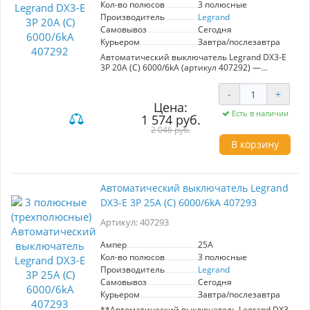
Кол-во полюсов
3 полюсные
Производитель
Legrand
Самовывоз
Сегодня
Курьером
Завтра/послезавтра
Автоматический выключатель Legrand DX3-E
3P 20А (С) 6000/6kA (артикул 407292) —
надежное решение для защиты
электрической сети вашего дома. С
-
+
номинальным током 20А и максимальным
Цена:
током отключения 6кA, он эффективно
Есть в наличии
1 574 руб.
предотвращает повреждения оборудования от
перенапряжений, превышения мощности и
2 046 руб.
коротких замыканий.
В корзину
Этот выключатель идеально подходит для
ситуаций, где требуется безопасное
подключение трехфазных систем, например, в
Автоматический выключатель Legrand
жилых домах, офисах или производственных
DX3-E 3P 25А (С) 6000/6kA 407293
помещениях. Обеспечивая стабильность и
защиту для всех потребителей
Артикул: 407293
электроэнергии, он является необходимым
элементом любой электросистемы. Выбор
Legrand — это гарантия качества и
Ампер
25A
надежности.
Кол-во полюсов
3 полюсные
Производитель
Legrand
Самовывоз
Сегодня
Курьером
Завтра/послезавтра
**Автоматический выключатель Legrand DX3-