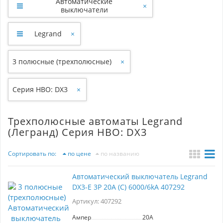
Автоматические
×
выключатели
Legrand
×
3 полюсные (трехполюсные)
×
Серия НВО: DX3
×
Трехполюсные автоматы Legrand
(Легранд) Серия НВО: DX3
Сортировать по:
по цене
по названию
Автоматический выключатель Legrand
DX3-E 3P 20А (С) 6000/6kA 407292
Артикул: 407292
Ампер
20A