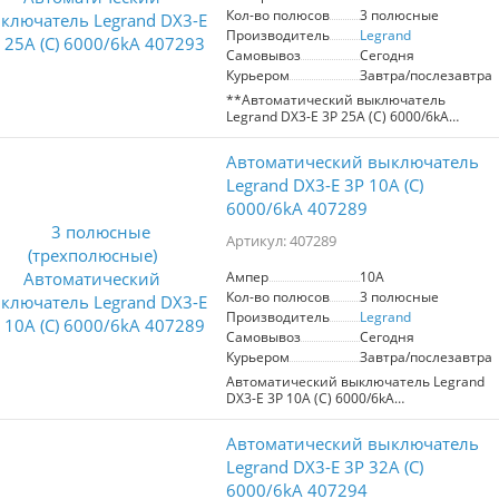
всех электроприборов. Серия TX3 с
Кол-во полюсов
3 полюсные
максимальным током в 6kA
гарантирует высокую эффективность
Производитель
Legrand
защиты, что делает данный
Самовывоз
Сегодня
выключатель незаменимым элементом
Курьером
Завтра/послезавтра
в системах электроснабжения.
**Автоматический выключатель
Подходит для установки в новых и
Legrand DX3-E 3P 25А (С) 6000/6kA
реконструируемых объектах, а также в
(артикул 407293)**
случаях повышения требований к
безопасности электроустановок.
Автоматический выключатель
Автоматический выключатель Legrand
DX3-E обеспечивает надежную защиту
Legrand DX3-E 3P 10А (С)
электрической сети от
6000/6kA 407289
перенапряжений, превышения
номинальной мощности (25A) и
Артикул: 407289
коротких замыканий. Поддерживает
подключение до 3 фаз, что делает его
Ампер
10A
идеальным решением для
Кол-во полюсов
3 полюсные
комплексной защиты
электрооборудования в вашем доме. С
Производитель
Legrand
максимальным током отключения 6kA,
Самовывоз
Сегодня
серия DX гарантирует высокую степень
Курьером
Завтра/послезавтра
безопасности и надежности работы
Автоматический выключатель Legrand
системы электроснабжения.
DX3-E 3P 10А (С) 6000/6kA
предназначен для защиты
электрической сети от
Автоматический выключатель
перенапряжений и коротких
замыканий. Номинальный ток 10А,
Legrand DX3-E 3P 32А (С)
максимальный ток отключения 6кA.
6000/6kA 407294
Подключение до 3 фаз обеспечивает