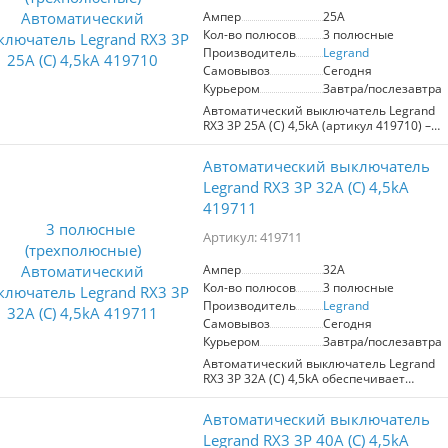
Ключевые преимущества:
Ампер
25A
- Защита от коротких замыканий и
Кол-во полюсов
3 полюсные
превышения номинальной мощности.
- Подключение до 3 фаз для более
Производитель
Legrand
эффективного распределения нагрузки.
Самовывоз
Сегодня
- Высокая устойчивость к перегрузкам с
Курьером
Завтра/послезавтра
максимальным током в 4,5kA.
Автоматический выключатель Legrand
RX3 3P 25A (С) 4,5kA (артикул 419710) –
Этот автоматический выключатель
надежное решение для защиты
станет незаменимым элементом в
электрических сетей. Он эффективно
системах электроснабжения,
Автоматический выключатель
предотвращает перенапряжение,
обеспечивая защиту оборудования и
превышение номинальной мощности
Legrand RX3 3P 32A (С) 4,5kA
предотвращая аварийные ситуации.
до 25A и короткие замыкания. Этот
Идеален для использования в домах,
419711
выключатель поддерживает
офисах и производственных
подключение до 3 фаз, что делает его
помещениях.
Артикул: 419711
идеальным выбором для жилых и
коммерческих объектов.
Ампер
32A
Кол-во полюсов
3 полюсные
С максимальным током в 4,5kA,
устройство обеспечивает высокую
Производитель
Legrand
степень защиты для всех потребителей
Самовывоз
Сегодня
электроэнергии, что особенно важно в
Курьером
Завтра/послезавтра
условиях нестабильной электрической
Автоматический выключатель Legrand
сети. Используйте Legrand RX3 для
RX3 3P 32A (С) 4,5kA обеспечивает
повышения безопасности и
надежную защиту электрической сети
надежности вашей электросистемы.
от перенапряжений, превышения
Автоматический выключатель
мощности и коротких замыканий.
Поддержка трехфазного подключения и
Legrand RX3 3P 40A (С) 4,5kA