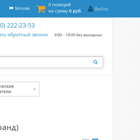
0 позиций
Москва
Войти
на сумму
0 руб.
00) 222-23-53
ать обратный звонок
9:00 – 18:00 без выходных
ческие
×
атели
ранд)