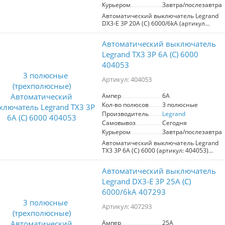
Курьером
Завтра/послезавтра
Автоматический выключатель Legrand
DX3-E 3P 20А (С) 6000/6kA (артикул
407292) — надежное решение для
защиты электрической сети вашего
Автоматический выключатель
дома. С номинальным током 20А и
максимальным током отключения 6кA,
Legrand TX3 3P 6A (С) 6000
он эффективно предотвращает
404053
повреждения оборудования от
перенапряжений, превышения
Артикул: 404053
мощности и коротких замыканий.
Ампер
6A
Этот выключатель идеально подходит
Кол-во полюсов
3 полюсные
для ситуаций, где требуется
безопасное подключение трехфазных
Производитель
Legrand
систем, например, в жилых домах,
Самовывоз
Сегодня
офисах или производственных
Курьером
Завтра/послезавтра
помещениях. Обеспечивая
Автоматический выключатель Legrand
стабильность и защиту для всех
TX3 3P 6A (С) 6000 (артикул: 404053)
потребителей электроэнергии, он
обеспечивает надежную защиту
является необходимым элементом
электрической сети от
любой электросистемы. Выбор Legrand
Автоматический выключатель
перенапряжений, превышения
— это гарантия качества и надежности.
номинальной мощности до 6A и
Legrand DX3-E 3P 25А (С)
коротких замыканий. С возможностью
6000/6kA 407293
подключения до 3 фаз, он идеально
подходит для использования в жилых и
Артикул: 407293
коммерческих помещениях, где
необходимо обеспечить безопасность
Ампер
25A