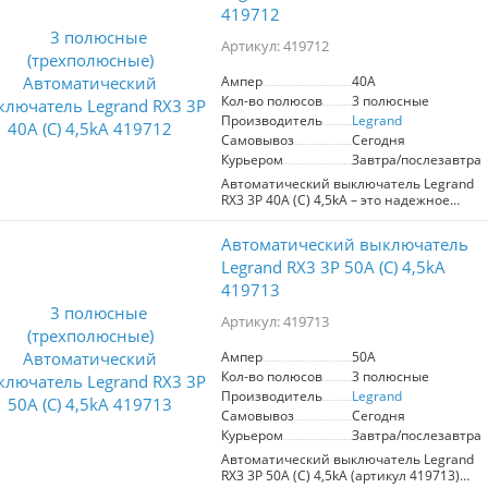
высокий номинальный ток в 32A
419712
делают его идеальным решением для
обеспечения безопасности и
Артикул: 419712
стабильности электроснабжения в
жилых и коммерческих помещениях.
Ампер
40A
Серия RX3 гарантирует максимальную
Кол-во полюсов
3 полюсные
защиту всех потребителей
электроэнергии.
Производитель
Legrand
Самовывоз
Сегодня
Курьером
Завтра/послезавтра
Автоматический выключатель Legrand
RX3 3P 40A (С) 4,5kA – это надежное
решение для защиты
электроэнергетических сетей. С
Автоматический выключатель
номинальным током 40A и
максимальным током короткого
Legrand RX3 3P 50A (С) 4,5kA
замыкания 4,5kA, он эффективно
419713
предотвращает повреждения от
перенапряжений и перегрузок.
Артикул: 419713
Идеально подходит для использования
Ампер
50A
в жилых и коммерческих помещениях,
Кол-во полюсов
3 полюсные
где требуется подключение трехфазной
сети. Обеспечивает безопасность и
Производитель
Legrand
стабильность работы электрических
Самовывоз
Сегодня
систем, что особенно важно при
Курьером
Завтра/послезавтра
эксплуатации мощных бытовых
Автоматический выключатель Legrand
приборов и оборудования. С Legrand
RX3 3P 50A (С) 4,5kA (артикул 419713)
RX3 вы получите уверенность в защите