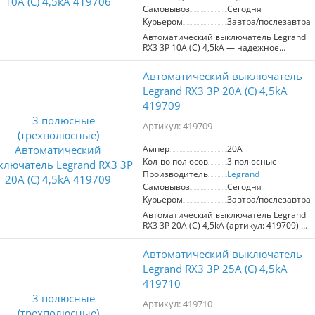
Самовывоз
Сегодня
**Преимущества:**
Курьером
Завтра/послезавтра
- Защита от электрических аварий и
Автоматический выключатель Legrand
перегрузок.
RX3 3P 10A (С) 4,5kA — надежное
- Подходит для многопрофильных
решение для защиты электрических
электрических систем.
сетей. Обеспечивает защиту от
- Высокая надежность от проверенного
Автоматический выключатель
перенапряжения, превышения
производителя Legrand.
номинальной мощности (10A) и
Legrand RX3 3P 20A (С) 4,5kA
коротких замыканий. Подходит для
**Ситуации использования:**
419709
подключения до 3 фаз, гарантируя
- В жилых домах для защиты бытовых
высокую безопасность для всех
приборов.
Артикул: 419709
потребителей электроэнергии в вашем
- В офисах и коммерческих
доме. Серия RX3 с максимальным током
помещениях для обеспечения
Ампер
20A
4,5kA обеспечивает долговечность и
стабильной работы оборудования.
Кол-во полюсов
3 полюсные
стабильность работы системы. Выбор
- При установке нового электрического
профессионалов для надежного
Производитель
Legrand
оборудования или модернизации
электроснабжения.
существующих систем.
Самовывоз
Сегодня
Курьером
Завтра/послезавтра
Выбирая Legrand RX3, вы
Автоматический выключатель Legrand
обеспечиваете безопасность и
RX3 3P 20A (С) 4,5kA (артикул: 419709) —
долговечность вашей электрической
надежное решение для защиты
сети.
электрических сетей. С максимальным
Автоматический выключатель
током 20A и защитой от
перенапряжения, он идеально
Legrand RX3 3P 25A (С) 4,5kA
подходит для жилых и коммерческих
419710
объектов, обеспечивая безопасность
при использовании электроприборов.
Артикул: 419710