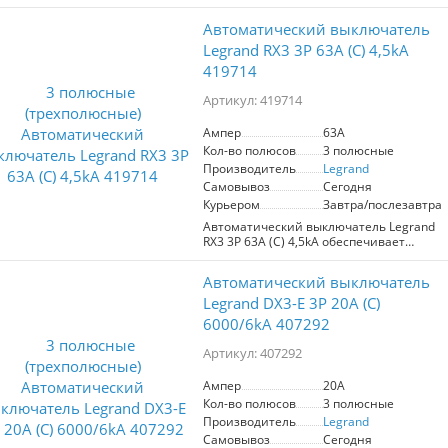
обеспечивает надежную защиту
ваших электросетей от
электросети от перенапряжений,
непредвиденных ситуаций.
Автоматический выключатель
превышения номинальной мощности
и коротких замыканий. Способен
Legrand RX3 3P 63A (С) 4,5kA
подключать до 3 фаз, гарантируя
419714
защиту для всех потребителей
электроэнергии в вашем доме.
Артикул: 419714
Максимальный ток в 4,5kA
обеспечивает высокую эффективность
Ампер
63A
и безопасность. Выберите Legrand для
Кол-во полюсов
3 полюсные
уверенности в стабильной работе
вашей электросистемы.
Производитель
Legrand
Самовывоз
Сегодня
Курьером
Завтра/послезавтра
Автоматический выключатель Legrand
RX3 3P 63A (С) 4,5kA обеспечивает
надежную защиту электрической сети
от перенапряжения и коротких
Автоматический выключатель
замыканий. С номинальным током 63A
и максимальным током отключения
Legrand DX3-E 3P 20А (С)
4,5kA, он подходит для подключения
6000/6kA 407292
трехфазных систем. Идеален для
использования в жилых и
Артикул: 407292
коммерческих помещениях, гарантируя
безопасность и стабильность работы
Ампер
20A
электрических устройств.
Кол-во полюсов
3 полюсные
Производитель
Legrand
Самовывоз
Сегодня