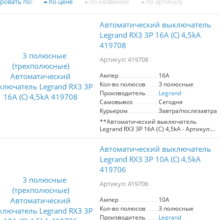
ровать по:
по цене
по названию
по артикулу
Автоматический выключатель
Legrand RX3 3P 16A (С) 4,5kA
419708
Артикул: 419708
Ампер
16A
Кол-во полюсов
3 полюсные
Производитель
Legrand
Самовывоз
Сегодня
Курьером
Завтра/послезавтра
**Автоматический выключатель
Legrand RX3 3P 16A (С) 4,5kA - Артикул:
419708**
Автоматический выключатель
Автоматический выключатель Legrand
RX3 обеспечивает надежную защиту
Legrand RX3 3P 10A (С) 4,5kA
электрических сетей от
419706
перенапряжений, коротких замыканий
и превышения номинальной
Артикул: 419706
мощности до 16A. С возможностью
подключения до 3 фаз и максимальным
Ампер
10A
током 4,5kA, он идеально подходит для
Кол-во полюсов
3 полюсные
использования в жилых и
коммерческих объектах.
Производитель
Legrand