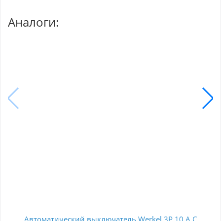
Аналоги:
Автоматический выключатель Werkel 3P 10 A C
А