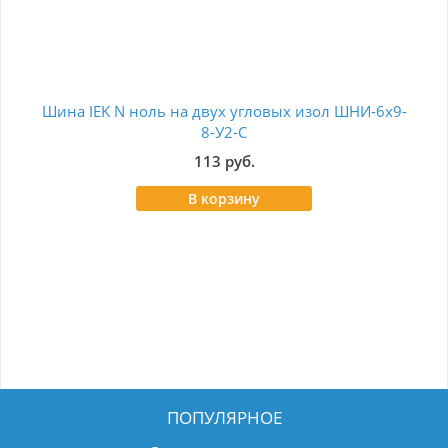
Шина IEK N ноль на двух угловых изол ШНИ-6х9-
8-У2-С
вык
113 руб.
В корзину
ПОПУЛЯРНОЕ