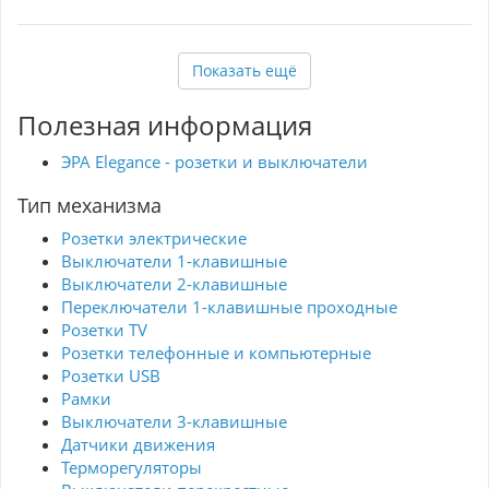
2-проводная система подключения делает
установку простой и быстрой, а встроенные
механизмы гарантируют надежную работу.
Показать ещё
Датчик движения идеально подходит для
автоматического включения света при входе в
помещение, что позволяет экономить
Полезная информация
электроэнергию и увеличить безопасность.
ЭРА – это бренд, известный своим качеством и
инновациями, что делает данный датчик
ЭРА Elegance - розетки и выключатели
отличным выбором для тех, кто ценит
функциональность и стиль. Выбирая ЭРА
Тип механизма
Elegance, вы получаете надежность и
современные технологии в одном устройстве.
Розетки электрические
Выключатели 1-клавишные
Выключатели 2-клавишные
Переключатели 1-клавишные проходные
Розетки TV
Розетки телефонные и компьютерные
Розетки USB
Рамки
Выключатели 3-клавишные
Датчики движения
Терморегуляторы