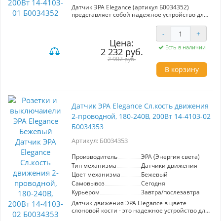
Датчик ЭРА Elegance (артикул Б0034352)
представляет собой надежное устройство для
автоматического контроля освещения. Это 2-
проводной датчик движения, который
-
+
работает в диапазоне напряжения 180-250В и
Цена:
может управлять нагрузкой до 200Вт, что
Есть в наличии
2 232 руб.
позволяет использовать его для различных
светильников и осветительных систем.
2 902 руб.
Эстетичный белый цвет устройства делает его
В корзину
подходящим для любого интерьера, а
благодаря простой установке его можно
быстро интегрировать в существующую
электросистему. Датчик ЭРА Elegance идеально
подходит для помещений, где требуется
Датчик ЭРА Elegance Сл.кость движения
автоматическое включение света при входе
2-проводной, 180-240В, 200Вт 14-4103-02
человека, обеспечивая комфорт и экономию
электроэнергии. Этот продукт от
Б0034353
производителя ЭРА (Энергия света)
гарантирует качество и надежность, что
Артикул: Б0034353
делает его отличным выбором для вашего
дома или офиса.
Производитель
ЭРА (Энергия света)
Тип механизма
Датчики движения
Цвет механизма
Бежевый
Самовывоз
Сегодня
Курьером
Завтра/послезавтра
Датчик движения ЭРА Elegance в цвете
слоновой кости - это надежное устройство для
автоматического управления освещением.