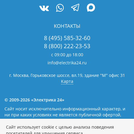
КОНТАКТЫ
8 (495) 585-32-60
8 (800) 222-23-53
с 09:00 до 18:00
info@electrika24.ru
г. Москва, Горьковское шоссе, вл.19,
здание "М" офис 31
Карта
© 2009-2026 «Электрика 24»
Сайт носит исключительно информационный характер, и
ни при каких условиях не является публичной офертой,
определяемой положениями статьи 437(2) Гражданского
кодекса Российской Федерации. Наличие и цены уточняйте
Сайт использует cookie с целью анализа поведения
у наших операторов.
Политика обработки персональных
посетителей для улучшения сервиса.