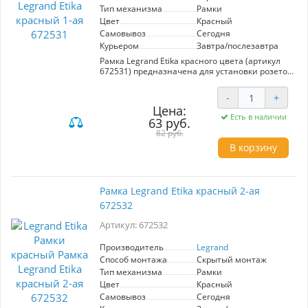
Тип механизма
Рамки
Цвет
Красный
Самовывоз
Сегодня
Курьером
Завтра/послезавтра
Рамка Legrand Etika красного цвета (артикул
672531) предназначена для установки розеток
и выключателей, сочетая в себе стиль и
функциональность. Изготовленная из
-
+
высококачественного АБС пластика, она
Цена:
обладает глянцевой поверхностью, что
Есть в наличии
63 руб.
придаёт ей элегантный вид. Этот материал
известен своей устойчивостью к горению,
82 руб.
воздействию солнечных лучей и
В корзину
загрязнениям, что обеспечивает
долговечность использования. Установка
рамки осуществляется с помощью
многоуровневых защёлок, которые позволяют
Рамка Legrand Etika красный 2-ая
скрыть небольшие неровности стен,
672532
обеспечивая аккуратный внешний вид. Рамка
Legrand Etika идеально впишется в
Артикул: 672532
современный интерьер, добавляя яркий
акцент в любую комнату.
Производитель
Legrand
Способ монтажа
Скрытый монтаж
Тип механизма
Рамки
Цвет
Красный
Самовывоз
Сегодня