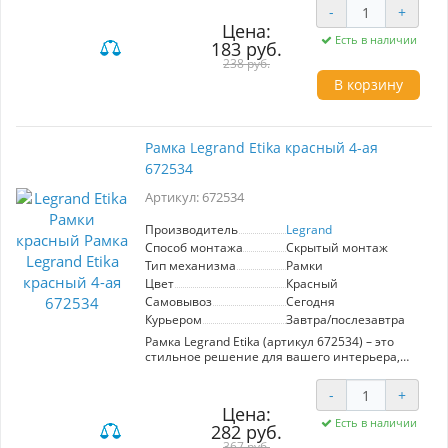
преимуществ. Изготовленная из
-
+
высококачественного АБС-пластика, она
Цена:
отличается глянцевой поверхностью и
Есть в наличии
183 руб.
прочностью, поскольку не поддерживает
горение и устойчива к выгоранию и
238 руб.
загрязнениям. Яркий красный цвет этой
В корзину
трехпостовой рамки придаст выразительность
любому интерьеру. Удобное крепление на
многоуровневых защёлках позволяет легко
установить рамку, одновременно скрывая
Рамка Legrand Etika красный 4-ая
мелкие неровности стен. Выбрав рамку
672534
Legrand Etika, вы обеспечите не только
надежность, но и эстетичность в вашем
Артикул: 672534
пространстве.
Производитель
Legrand
Способ монтажа
Скрытый монтаж
Тип механизма
Рамки
Цвет
Красный
Самовывоз
Сегодня
Курьером
Завтра/послезавтра
Рамка Legrand Etika (артикул 672534) – это
стильное решение для вашего интерьера,
представляющее собой 4-постовую рамку в
ярком красном цвете. Изготовленная из
-
+
высококачественного АБС пластика, эта рамка
Цена:
не только эстетически привлекательна
Есть в наличии
282 руб.
благодаря своему глянцевому финалу, но и
практична: материал не поддерживает
367 руб.