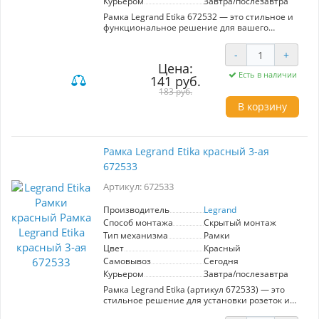
Курьером
Завтра/послезавтра
Рамка Legrand Etika 672532 — это стильное и
функциональное решение для вашего
интерьера. Выполненная в ярком красном
цвете, она прекрасно впишется в
-
+
современные дизайны помещений. Эта
Цена:
глянцевая рамка предназначена для
Есть в наличии
141 руб.
установки двух постов, что позволяет
разместить несколько выключателей или
183 руб.
розеток в одном месте. Изготовленная из
В корзину
высококачественного АБС пластика, рамка
устойчиво переносит влияние внешней
среды: она не поддерживает горение,
устойчива к выгоранию и легко очищается от
Рамка Legrand Etika красный 3-ая
загрязнений. Удобное многоуровневое
672533
крепление на защёлках позволяет аккуратно
скрыть незначительные неровности стен, что
Артикул: 672533
делает установку простой и быстрой. Legrand
— это надежный выбор, который сочетает в
себе качество и стиль.
Производитель
Legrand
Способ монтажа
Скрытый монтаж
Тип механизма
Рамки
Цвет
Красный
Самовывоз
Сегодня
Курьером
Завтра/послезавтра
Рамка Legrand Etika (артикул 672533) — это
стильное решение для установки розеток и
выключателей, обладающее рядом