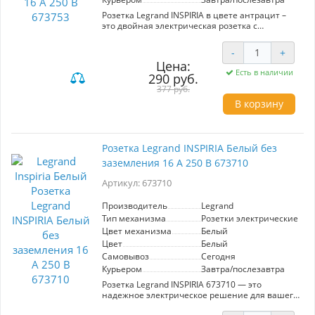
Розетка Legrand INSPIRIA в цвете антрацит –
это двойная электрическая розетка с
заземлением, рассчитанная на 16 А и 250 В.
Продукт от известного производителя Legrand
-
+
из серии INSPIRIA отличается надежностью и
Цена:
стильным дизайном, идеально вписывается в
Есть в наличии
290 руб.
современный интерьер, обеспечивая
безопасность и функциональность.
377 руб.
В корзину
Розетка Legrand INSPIRIA Белый без
заземления 16 А 250 В 673710
Артикул: 673710
Производитель
Legrand
Тип механизма
Розетки электрические
Цвет механизма
Белый
Цвет
Белый
Самовывоз
Сегодня
Курьером
Завтра/послезавтра
Розетка Legrand INSPIRIA 673710 — это
надежное электрическое решение для вашего
дома. Выполнена в элегантном белом цвете,