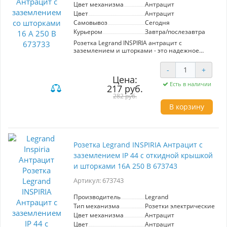
Цвет механизма
Антрацит
Цвет
Антрацит
Самовывоз
Сегодня
Курьером
Завтра/послезавтра
Розетка Legrand INSPIRIA антрацит с
заземлением и шторками - это надежное
решение для безопасного и стильного
подключения электроприборов. Она
-
+
обеспечивает защиту от случайных контактов
Цена:
благодаря встроенным шторкам, что делает её
Есть в наличии
217 руб.
идеальной для использования в домах с
детьми. Сила тока 16 А и напряжение 250 В
282 руб.
позволяют подключать мощные устройства,
В корзину
такие как стиральные машины и
обогреватели. Элегантный антрацитовый
цвет гармонично впишется в современный
интерьер, добавляя изысканности и стиля.
Подходит для использования как в жилых, так
Розетка Legrand INSPIRIA Антрацит с
и в коммерческих помещениях, где важна
заземлением IP 44 с откидной крышкой
безопасность и эстетика.
и шторками 16А 250 В 673743
Артикул: 673743
Производитель
Legrand
Тип механизма
Розетки электрические
Цвет механизма
Антрацит
Цвет
Антрацит