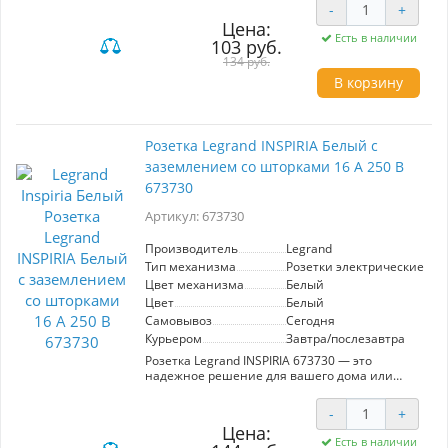
подходит для стандартных нагрузок до 16 А и
-
+
напряжения 250 В. Отсутствие заземления
Цена:
делает её идеальной для использования в
Есть в наличии
103 руб.
помещениях, где заземление не требуется.
Инновационный дизайн линейки INSPIRIA от
134 руб.
Legrand обеспечивает лёгкую установку и
В корзину
гармоничное сочетание с любым интерьером.
Розетка Legrand INSPIRIA Белый с
заземлением со шторками 16 А 250 В
673730
Артикул: 673730
Производитель
Legrand
Тип механизма
Розетки электрические
Цвет механизма
Белый
Цвет
Белый
Самовывоз
Сегодня
Курьером
Завтра/послезавтра
Розетка Legrand INSPIRIA 673730 — это
надежное решение для вашего дома или
офиса. Изделие выполнено в стильном белом
цвете, оснащено заземлением и шторками
-
+
для дополнительной безопасности.
Цена:
Поддерживает ток до 16 А и напряжение 250 В,
Есть в наличии