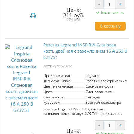
безопасность использования, предотвращая
-
+
попадание посторонних предметов. Идеально
Цена:
подходит для установки в помещениях с
Есть в наличии
211 руб.
повышенной влажностью.
274 руб.
В корзину
Розетка Legrand INSPIRIA Слоновая
кость двойная с заземлением 16 А 250 В
673751
Артикул: 673751
Производитель
Legrand
Тип механизма
Розетки электрические
Цвет механизма
Слоновая кость
Цвет
Слоновая кость
Самовывоз
Сегодня
Курьером
Завтра/послезавтра
Розетка Legrand INSPIRIA двойная с
заземлением (артикул 673751) предлагает
надежность и безопасность для вашего дома.
Изготовленная из высококачественных
-
+
материалов, она выдерживает нагрузку до 16
Цена:
А при напряжении 250 В. Элегантный цвет
Есть в наличии