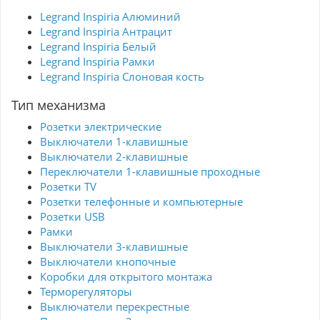
долговечное соеднинение и не требуют
Legrand Inspiria Алюминий
обслуживания.
- Удобные широкие толкатели облегчают
Legrand Inspiria Антрацит
работу по демонтажу провода.
Legrand Inspiria Белый
- Улучшенная эргономика снижает
вероятность искрения при коммутации
Legrand Inspiria Рамки
светодиодов.
Legrand Inspiria Слоновая кость
- Ход клавиши короткий, не громкий.
Тип механизма
Розетки электрические
Выключатели 1-клавишные
Выключатели 2-клавишные
Переключатели 1-клавишные проходные
Розетки TV
Розетки телефонные и компьютерные
Розетки USB
Рамки
Выключатели 3-клавишные
Выключатели кнопочные
Коробки для открытого монтажа
Терморегуляторы
Выключатели перекрестные