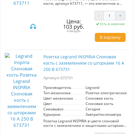
загрязнениям. Розетка Legrand INSPIRIA –
кости, артикул 673711, — это элегантное и
выбор, который обеспечивает безопасность и
надежное решение для вашего интерьера.
долговечность в вашем доме.
Рассчитанная на ток до 16 А и напряжение 250
-
+
В, она идеально подойдет для использования
Цена:
в жилых и коммерческих помещениях, где
Есть в наличии
103 руб.
заземление не требуется. Ее изысканный цвет
слоновой кости гармонично впишется в
134 руб.
любой дизайн, добавляя утонченность и
В корзину
стиль. Продукт линейки INSPIRIA от Legrand
славится своим качеством и долговечностью,
что делает эту розетку отличным выбором для
создания безопасной и эстетичной
Розетка Legrand INSPIRIA Слоновая
электрической сети в вашем доме или офисе.
кость с заземлением со шторками 16 А
250 В 673731
Артикул: 673731
Производитель
Legrand
Тип механизма
Розетки электрические
Цвет механизма
Слоновая кость
Цвет
Слоновая кость
Самовывоз
Сегодня
Курьером
Завтра/послезавтра
Розетка Legrand INSPIRIA в цвете слоновой
кости с заземлением и защитными шторками
рассчитана на ток 16 А и напряжение 250 В.