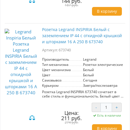
144 руб.
что обеспечивает стабильную и безопасную
работу электроприборов. Элегантный дизайн
187 руб.
и высокое качество исполнения делают эту
В корзину
розетку идеальным выбором для современных
интерьеров.
Розетка Legrand INSPIRIA Белый с
заземлением IP 44 с откидной крышкой
и шторками 16 А 250 В 673740
Артикул: 673740
Производитель
Legrand
Тип механизма
Розетки электрические
Цвет механизма
Белый
Цвет
Белый
Самовывоз
Сегодня
Курьером
Завтра/послезавтра
Розетка Legrand INSPIRIA 673740 сочетает в
себе стиль и функциональность. Белый цвет и
элегантный дизайн делают её идеальной для
любого интерьера. Модель оснащена
-
+
заземлением, что обеспечивает безопасность,
Цена:
а степень защиты IP 44 позволяет
Есть в наличии
211 руб.
использовать её в помещениях с повышенной
влажностью. Откидная крышка и шторки
274 руб.
предотвращают попадание пыли и влаги, а
В корзину