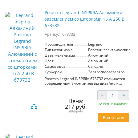
Розетка Legrand INSPIRIA Алюминий с
заземлением со шторками 16 А 250 В
673732
Артикул: 673732
Производитель
Legrand
Тип механизма
Розетки электрические
Цвет механизма
Алюминий
Цвет
Алюминий
Самовывоз
Сегодня
Курьером
Завтра/послезавтра
Розетка Legrand INSPIRIA 673732 отличается
современным алюминиевым дизайном,
обеспечивая стильное дополнение к
интерьеру. Оснащена заземлением и
-
+
защитными шторками, что гарантирует
Цена:
безопасность использования. Поддерживает
Есть в наличии
217 руб.
ток до 16 А и напряжение 250 В, идеально
подходит для бытового применения.
282 руб.
В корзину