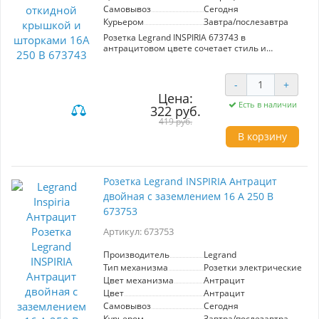
Самовывоз
Сегодня
Курьером
Завтра/послезавтра
Розетка Legrand INSPIRIA 673743 в
антрацитовом цвете сочетает стиль и
функциональность. Оснащена заземлением,
откидной крышкой и шторками для
дополнительной безопасности. Поддерживает
-
+
ток до 16А при напряжении 250 В. Степень
Цена:
защиты IP 44 делает её идеальной для
Есть в наличии
322 руб.
использования в помещениях с повышенной
419 руб.
влажностью. Надёжный выбор для
современного интерьера.
В корзину
Розетка Legrand INSPIRIA Антрацит
двойная с заземлением 16 А 250 В
673753
Артикул: 673753
Производитель
Legrand
Тип механизма
Розетки электрические
Цвет механизма
Антрацит
Цвет
Антрацит
Самовывоз
Сегодня
Курьером
Завтра/послезавтра