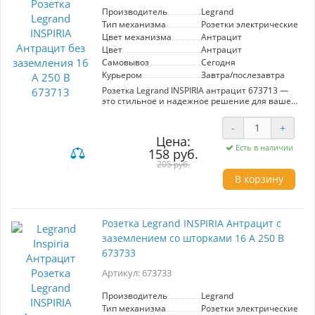
Производитель
Legrand
Тип механизма
Розетки электрические
Цвет механизма
Антрацит
Цвет
Антрацит
Самовывоз
Сегодня
Курьером
Завтра/послезавтра
Розетка Legrand INSPIRIA антрацит 673713 —
это стильное и надежное решение для вашего
интерьера. Благодаря элегантному
антрацитовому цвету, она идеально
-
+
вписывается в современные дизайнерские
Цена:
решения. Розетка рассчитана на ток 16 А и
Есть в наличии
158 руб.
напряжение 250 В, что обеспечивает
безопасность и стабильность в
205 руб.
использовании. Подходит для установки в
В корзину
жилых и офисных помещениях, где не
требуется заземление. Оптимальный выбор
для подключения бытовых приборов и
электроники, добавляя эстетичный штрих к
Розетка Legrand INSPIRIA Антрацит с
общему декору комнаты.
заземлением со шторками 16 А 250 В
673733
Артикул: 673733
Производитель
Legrand
Тип механизма
Розетки электрические