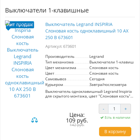
Выключатели 1-клавишные
Выключатель Legrand INSPIRIA
Слоновая кость одноклавишный 10 AX
250 В 673601
Артикул: 673601
Производитель
Legrand
Тип механизма
Выключатели 1-клавишны
Цвет механизма
Слоновая кость
Цвет
Слоновая кость
Самовывоз
Сегодня
Курьером
Завтра/послезавтра
Выключатель одноклавишный Legrand Inspiria
для скрытого монтажа, цвет "Слоновая кость",
номинальный ток 10 А, напряжение ~250В.
-
+
Предназначен для установки в электрических
Цена:
сетях жилых и общественных зданий и
Есть в наличии
109 руб.
используется для управления приборами
освещения, вентиляции и т.д.
142 руб.
В корзину
Особенности изделия: