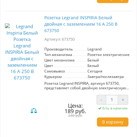
номинал 16 А 250 В гарантирует надежную
работу.
Розетка Legrand INSPIRIA Белый
двойная с заземлением 16 А 250 В
673750
Артикул: 673750
Производитель
Legrand
Тип механизма
Розетки электрические
Цвет механизма
Белый
Цвет
Белый
Самовывоз
Сегодня
Курьером
Завтра/послезавтра
Розетка Legrand INSPIRIA, артикул 673750,
представляет собой двойную электрическую
розетку с заземлением, рассчитанную на 16 А
и 250 В. Выполненная в белом цвете, она
-
+
идеально вписывается в современный
Цена:
интерьер. Продукт обеспечивает надежное и
Есть в наличии
189 руб.
безопасное подключение, благодаря высокому
качеству материалов и продуманному дизайну
246 руб.
от известного производителя Legrand.
В корзину