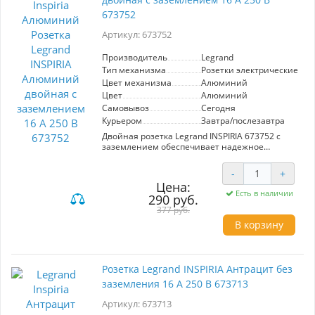
673752
Артикул: 673752
Производитель
Legrand
Тип механизма
Розетки электрические
Цвет механизма
Алюминий
Цвет
Алюминий
Самовывоз
Сегодня
Курьером
Завтра/послезавтра
Двойная розетка Legrand INSPIRIA 673752 с
заземлением обеспечивает надежное
подключение бытовых приборов. Выполнена в
стильном алюминиевом цвете, что подходит
-
+
для современных интерьеров. Номинал 16 А,
Цена:
250 В гарантирует безопасность и
Есть в наличии
290 руб.
эффективность использования.
377 руб.
В корзину
Розетка Legrand INSPIRIA Антрацит без
заземления 16 А 250 В 673713
Артикул: 673713