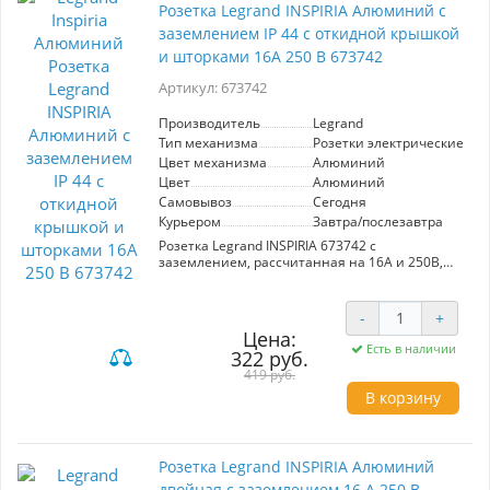
Розетка Legrand INSPIRIA Алюминий с
заземлением IP 44 с откидной крышкой
и шторками 16А 250 В 673742
Артикул: 673742
Производитель
Legrand
Тип механизма
Розетки электрические
Цвет механизма
Алюминий
Цвет
Алюминий
Самовывоз
Сегодня
Курьером
Завтра/послезавтра
Розетка Legrand INSPIRIA 673742 с
заземлением, рассчитанная на 16А и 250В,
выполнена в алюминиевом цвете. Оснащена
откидной крышкой и шторками для
дополнительной безопасности. Степень
-
+
защиты IP44 обеспечивает надежную работу в
Цена:
условиях повышенной влажности. Идеальна
Есть в наличии
322 руб.
для использования в ванных комнатах, кухнях
419 руб.
и других помещениях с повышенными
требованиями к защите от влаги и пыли.
В корзину
Розетка Legrand INSPIRIA Алюминий
двойная с заземлением 16 А 250 В