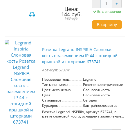
Она обеспечивает безопасное подключение
-
+
электроприборов и гармонично вписывается в
Цена:
современный интерьер. Подходит для жилых
Есть в наличии
144 руб.
и офисных помещений.
187 руб.
В корзину
Розетка Legrand INSPIRIA Слоновая
кость с заземлением IP 44 с откидной
крышкой и шторками 673741
Артикул: 673741
Производитель
Legrand
Тип механизма
Розетки электрические
Цвет механизма
Слоновая кость
Цвет
Слоновая кость
Самовывоз
Сегодня
Курьером
Завтра/послезавтра
Розетка Legrand INSPIRIA, артикул 673741, в
цвете слоновой кости, оснащена заземлением
и имеет степень защиты IP 44, что
обеспечивает надежную защиту от влаги и
пыли. Откидная крышка и шторки повышают