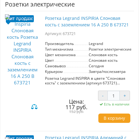
Розетки электрические
Розетка Legrand INSPIRIA Слоновая
кость с заземлением 16 А 250 В 673721
Артикул: 673721
Производитель
Legrand
Тип механизма
Розетки электрические
Цвет механизма
Слоновая кость
Цвет
Слоновая кость
Самовывоз
Сегодня
Курьером
Завтра/послезавтра
Розетка Legrand INSPIRIA в цвете "Слоновая
кость" с заземлением (артикул 673721)
представляет собой идеальное решение для
скрытого монтажа в любых помещениях.
-
+
Способная выдерживать ток до 16 А и
Цена:
напряжение 250 В, она предназначена для
Есть в наличии
117 руб.
подключения оборудования мощностью до
3680 Вт, обеспечивая надежное
152 руб.
электропитание в зданиях с заземляющей
В корзину
проводкой.
Изготовленная из высококачественной латуни
CuZn37, контактная группа розетки
Розетка Legrand INSPIRIA Алюминий с
гарантирует долговечность и стабильность