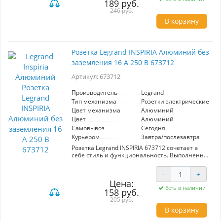
189 руб.
слоновой кости гармонично впишется в
любой интерьер. Идеальное решение для тех,
246 руб.
кто ценит стиль и функциональность.
В корзину
Розетка Legrand INSPIRIA Алюминий без
заземления 16 А 250 В 673712
Артикул: 673712
Производитель
Legrand
Тип механизма
Розетки электрические
Цвет механизма
Алюминий
Цвет
Алюминий
Самовывоз
Сегодня
Курьером
Завтра/послезавтра
Розетка Legrand INSPIRIA 673712 сочетает в
себе стиль и функциональность. Выполненная
в элегантном алюминиевом цвете, она
идеально впишется в современный интерьер.
-
+
Расчитана на ток до 16 А и напряжение 250 В,
Цена:
эта розетка обеспечивает надежное
Есть в наличии
158 руб.
подключение без заземления. Надежность и
качество от Legrand делают ее отличным
205 руб.
выбором для вашего дома или офиса.
В корзину