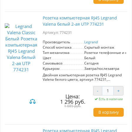
белый цвет гармонично вписывается в любой
интерьер, придавая ему современный и
аккуратный вид.
Розетка компьютерная RJ45 Legrand
Подсветка обеспечивает легкий доступ к
Valena белый 2-ая UTP 774231
выключателю в темное время суток, что
добавляет удобства и безопасности.
Артикул: 774231
Проверенный временем механизм от
известного производителя Legrand
гарантирует надежность и долговечность в
Производитель
Legrand
эксплуатации. Выбор выключателя Legrand
Способ монтажа
Скрытый монтаж
Valena - это инвестиция в качество и
Тип механизма
Розетки телефонные и ко
функциональность, которая украсит ваше
Цвет
Белый
пространство и сделает его более
Самовывоз
Сегодня
комфортным.
Курьером
Завтра/послезавтра
Двойная компьютерная розетка RJ45 Legrand
Valena белого цвета, артикул 774231,
предназначена для организации надежного
подключения к сети. Поддерживает UTP-
-
+
соединения, идеально подходит для офисных
Цена:
и домашних сетей. Линейка Valena Classic от
Есть в наличии
1 296 руб.
Legrand сочетает стильный дизайн и высокую
функциональность.
1 685 руб.
В корзину
Розетка компьютерная RJ45 Legrand