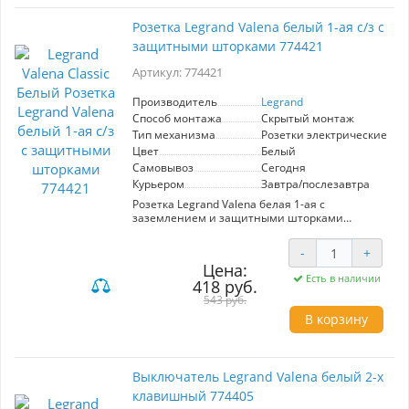
Механизм отличается высоким качеством и
долговечностью, гарантируя безотказную
Розетка Legrand Valena белый 1-ая с/з с
работу на протяжении многих лет.
защитными шторками 774421
Производитель Legrand славится своими
инновациями и надёжностью, а серия Valena
Артикул: 774421
сочетает в себе передовые технологии и
удобство. Выбор Legrand Valena — это
уверенность в качестве и эстетике вашего
Производитель
Legrand
пространства.
Способ монтажа
Скрытый монтаж
Тип механизма
Розетки электрические
Цвет
Белый
Самовывоз
Сегодня
Курьером
Завтра/послезавтра
Розетка Legrand Valena белая 1-ая с
заземлением и защитными шторками
(артикул: 774421) — это надежное решение
для вашего дома или офиса. Изготовленная
-
+
известным производителем Legrand, она
Цена:
принадлежит к линейке Valena Classic, что
Есть в наличии
418 руб.
гарантирует высокое качество и
долговечность.
543 руб.
В корзину
Основные преимущества этой розетки
заключаются в наличии защитных шторок,
которые предотвращают случайное
проникновение посторонних предметов,
Выключатель Legrand Valena белый 2-х
обеспечивая дополнительную безопасность,
клавишный 774405
особенно в домах с маленькими детьми.