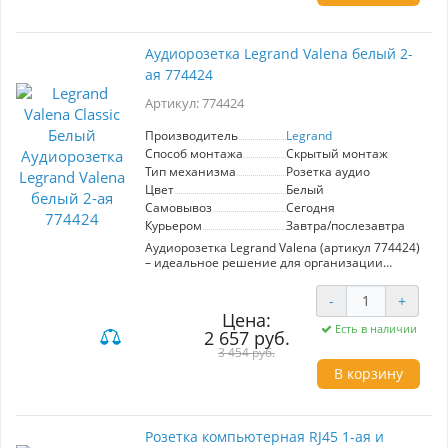
Аудиорозетка Legrand Valena белый 2-
ая 774424
Артикул: 774424
Производитель
Legrand
Способ монтажа
Скрытый монтаж
Тип механизма
Розетка аудио
Цвет
Белый
Самовывоз
Сегодня
Курьером
Завтра/послезавтра
Аудиорозетка Legrand Valena (артикул 774424)
– идеальное решение для организации
качественного аудиовоспроизведения в
вашем пространстве. Она выполнена в
-
+
стильном белом цвете, гармонично
Цена:
вписывающемся в любой интерьер. Данная
Есть в наличии
2 657 руб.
модель имеет два модуля, что позволяет
удобно подключать несколько аудиоустройств
3 454 руб.
одновременно. Механизм розетки отличается
В корзину
высокой надежностью и простотой в
использовании, обеспечивая стабильное
соединение для передачи звука. Legrand, как
производитель, гарантирует непревзойденное
Розетка компьютерная RJ45 1-ая и
качество и долговечность своей продукции.