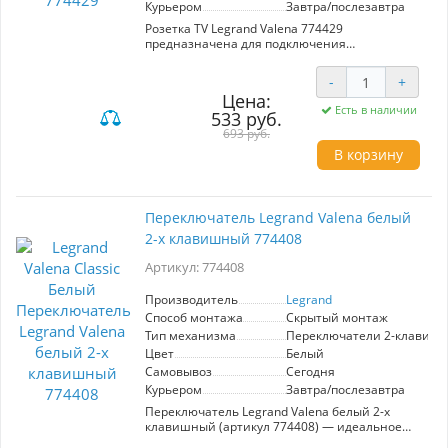
Курьером
Завтра/послезавтра
Розетка TV Legrand Valena 774429
предназначена для подключения
телевизионного кабеля, обеспечивая
надежное соединение. Лаконичный белый
-
+
цвет гармонично вписывается в любой
Цена:
интерьер. Часть линейки Valena Classic от
Есть в наличии
533 руб.
Legrand, что гарантирует высокое качество и
долговечность.
693 руб.
В корзину
Переключатель Legrand Valena белый
2-х клавишный 774408
Артикул: 774408
Производитель
Legrand
Способ монтажа
Скрытый монтаж
Тип механизма
Переключатели 2-клавиш
Цвет
Белый
Самовывоз
Сегодня
Курьером
Завтра/послезавтра
Переключатель Legrand Valena белый 2-х
клавишный (артикул 774408) — идеальное
решение для функционального и стильного