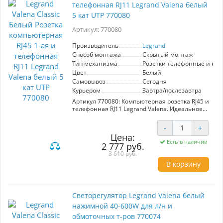
телефонная RJ11 Legrand Valena белый
Аудиорозетка Valena станет не только
функциональным элементом, но и стильным
5 кат UTP 770080
дополнением вашего дома или офиса.
Выбирая этот компонент, вы инвестируете в
Артикул: 770080
комфорт и современность вашей
аудиосистемы.
Производитель
Legrand
Способ монтажа
Скрытый монтаж
Тип механизма
Розетки телефонные и ко
Цвет
Белый
Самовывоз
Сегодня
Курьером
Завтра/послезавтра
Артикул 770080: Компьютерная розетка RJ45 и
телефонная RJ11 Legrand Valena. Идеальное
решение для упрощения подключения
интернета и телефона в одном месте.
-
+
Совместимость с категорией 5 UTP
Цена:
обеспечивает надежную передачу данных.
Есть в наличии
2 777 руб.
Линейка Valena Classic от Legrand гарантирует
качество и стильный белый дизайн,
3 610 руб.
подходящий для любого интерьера.
В корзину
Светорегулятор Legrand Valena белый
нажимной 40-600W для л/н и
обмоточных т-ров 770074