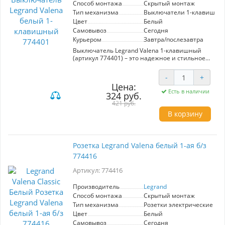
Способ монтажа
Скрытый монтаж
Тип механизма
Выключатели 1-клавишны
Цвет
Белый
Самовывоз
Сегодня
Курьером
Завтра/послезавтра
Выключатель Legrand Valena 1-клавишный
(артикул 774401) – это надежное и стильное
решение для управления освещением в
вашем доме или офисе. С выполнением в
-
+
элегантном белом цвете данный выключатель
Цена:
гармонично впишется в любой интерьер,
Есть в наличии
324 руб.
обеспечивая чистоту и простоту в дизайне.
Механизм выключателя 1-клавишного типа
421 руб.
легко устанавливается и обеспечивает
В корзину
высокую степень надежности в эксплуатации.
Продукция от производителя Legrand известна
своим качеством и долговечностью, что
делает ее отличным выбором для
Розетка Legrand Valena белый 1-ая б/з
использования в жилых и коммерческих
774416
помещениях. Выберите выключатель Legrand
Valena и оцените сочетание
Артикул: 774416
функциональности и эстетики для вашего
пространства.
Производитель
Legrand
Способ монтажа
Скрытый монтаж
Тип механизма
Розетки электрические
Цвет
Белый
Самовывоз
Сегодня