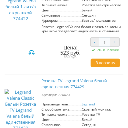
в вашем пространстве с помощью Legrand
Тип механизма
Розетки электрические
Valena!
Цвет
Белый
Самовывоз
Сегодня
Курьером
Завтра/послезавтра
Розетка Legrand Valena белая с заземлением и
крышкой предлагает надежность и стильный
дизайн для вашего интерьера. Идеальна для
безопасного использования в жилых и
-
+
коммерческих помещениях. Легко
Цена:
монтируется, сочетается с любой обстановкой
Есть в наличии
523 руб.
благодаря классическому белому цвету.
680 руб.
В корзину
Розетка TV Legrand Valena белый
единственная 774429
Артикул: 774429
Производитель
Legrand
Способ монтажа
Скрытый монтаж
Тип механизма
Розетки TV
Цвет
Белый
Самовывоз
Сегодня