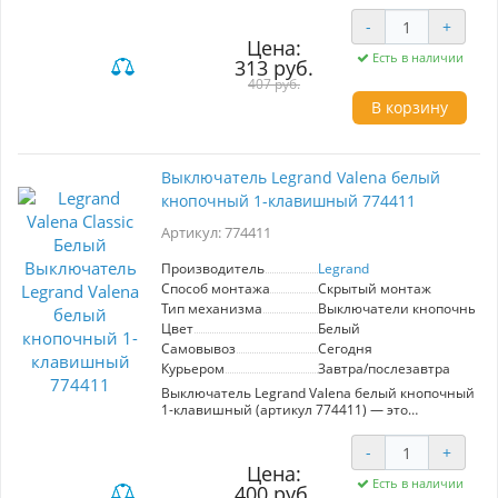
решение для вашего дома или офиса. Из
линейки Valena Classic, она сочетает в себе
-
+
элегантный дизайн и высокое качество,
Цена:
обеспечивая безопасность и долговечность.
Есть в наличии
313 руб.
Идеально подходит для современных
интерьеров, подчеркивая их стиль и
407 руб.
функциональность.
В корзину
Выключатель Legrand Valena белый
кнопочный 1-клавишный 774411
Артикул: 774411
Производитель
Legrand
Способ монтажа
Скрытый монтаж
Тип механизма
Выключатели кнопочные
Цвет
Белый
Самовывоз
Сегодня
Курьером
Завтра/послезавтра
Выключатель Legrand Valena белый кнопочный
1-клавишный (артикул 774411) — это
идеальный элемент для управления
освещением в вашем доме или офисе.
-
+
Сочетая функциональность и элегантный
Цена:
дизайн, этот выключатель выполнен в
Есть в наличии
400 руб.
классическом белом цвете, что позволяет ему