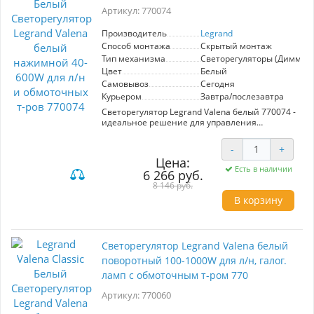
Артикул: 770074
Производитель
Legrand
Способ монтажа
Скрытый монтаж
Тип механизма
Светорегуляторы (Диммер
Цвет
Белый
Самовывоз
Сегодня
Курьером
Завтра/послезавтра
Светорегулятор Legrand Valena белый 770074 -
идеальное решение для управления
освещением в вашем доме. Поддерживает
нагрузку от 40 до 600 Вт, совместим с лампами
-
+
накаливания и обмоточными
Цена:
трансформаторами. Элегантный дизайн в
Есть в наличии
6 266 руб.
белом цвете гармонично впишется в любой
интерьер. Надежность и качество от Legrand
8 146 руб.
обеспечивают долгий срок службы и
В корзину
комфортное использование.
Светорегулятор Legrand Valena белый
поворотный 100-1000W для л/н, галог.
ламп с обмоточным т-ром 770
Артикул: 770060