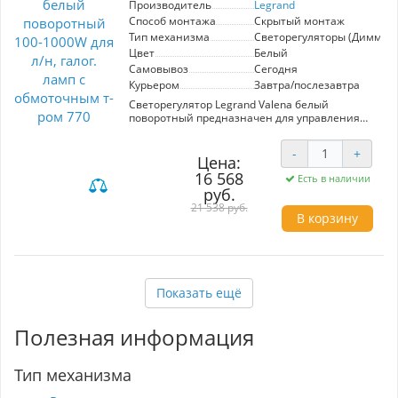
Производитель
Legrand
Способ монтажа
Скрытый монтаж
Тип механизма
Светорегуляторы (Диммер
Цвет
Белый
Самовывоз
Сегодня
Курьером
Завтра/послезавтра
Светорегулятор Legrand Valena белый
поворотный предназначен для управления
освещением в диапазоне 100-1000W. Идеален
для ламп накаливания и галогенных ламп с
-
+
обмоточным трансформатором. Элегантный
Цена:
белый дизайн линейки Valena Classic
16 568
Есть в наличии
гармонично впишется в современный
руб.
интерьер. Надежное решение от известного
21 538 руб.
производителя Legrand для плавной
В корзину
регулировки яркости света.
Показать ещё
Полезная информация
Тип механизма