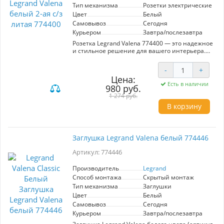
Тип механизма
Розетки электрические
Цвет
Белый
Самовывоз
Сегодня
Курьером
Завтра/послезавтра
Розетка Legrand Valena 774400 — это надежное
и стильное решение для вашего интерьера.
Двойная конструкция с заземлением
обеспечивает безопасность и удобство
-
+
подключения. Белый цвет гармонично
Цена:
вписывается в любой интерьер, а качество от
Есть в наличии
980 руб.
бренда Legrand гарантирует долговечность и
высокую производительность. Идеальный
1 274 руб.
выбор для тех, кто ценит функциональность и
В корзину
элегантный дизайн.
Заглушка Legrand Valena белый 774446
Артикул: 774446
Производитель
Legrand
Способ монтажа
Скрытый монтаж
Тип механизма
Заглушки
Цвет
Белый
Самовывоз
Сегодня
Курьером
Завтра/послезавтра