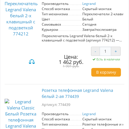
Производитель
Legrand
Способ монтажа
Скрытый монтаж
Тип механизма
Переключатели 2-клавиш
Цвет
Белый
Самовывоз
Сегодня
Курьером
Завтра/послезавтра
Переключатель Legrand Valena белый 2-х
клавишный с подсветкой (артикул 774212) —
это стильный и функциональный элемент для
вашего интерьера. Изготовленный в
-
+
элегантном белом цвете, он отлично
Цена:
вписывается в любой дизайн, обеспечивая
Есть в наличии
1 462 руб.
современный и аккуратный вид. Механизм
выполнен в формате 2-клавишного
1 901 руб.
проходного переключателя, что делает его
В корзину
удобным для управления освещением в
больших помещениях или коридорах.
Подсветка клавиш облегчает нахождение
выключателя в темноте, что добавляет
Розетка телефонная Legrand Valena
дополнительный комфорт. Продукция Legrand
белый 2-ая 774439
славится высоким качеством и надежностью,
что гарантирует долгий срок службы
Артикул: 774439
устройства. Этот переключатель станет
отличным выбором для тех, кто ценит
практичность и стиль в домашних
Производитель
Legrand
аксессуарах.
Способ монтажа
Скрытый монтаж
Тип механизма
Розетки телефонные и ко