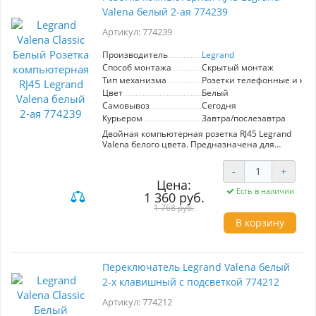
Valena белый 2-ая 774239
Артикул: 774239
Производитель
Legrand
Способ монтажа
Скрытый монтаж
Тип механизма
Розетки телефонные и ко
Цвет
Белый
Самовывоз
Сегодня
Курьером
Завтра/послезавтра
Двойная компьютерная розетка RJ45 Legrand
Valena белого цвета. Предназначена для
организации надежного сетевого
подключения в жилых и офисных
-
+
помещениях. Совместима с линейкой Valena
Цена:
Classic, обеспечивая стильный и современный
Есть в наличии
1 360 руб.
внешний вид. Высокое качество и
долговечность от производителя Legrand.
1 768 руб.
В корзину
Переключатель Legrand Valena белый
2-х клавишный с подсветкой 774212
Артикул: 774212