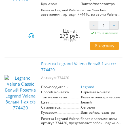
Курьером
Завтра/послезавтра
Розетка Legrand Valena белый 1-ая без
заземления, артикул 774416, из серии Valena
Classic. Идеальна для жилых и офисных
помещений, где требуется надежное и
-
+
стильное электрическое подключение. Цвет
Цена:
белый, что обеспечивает универсальность и
Есть в наличии
270 руб.
гармоничное сочетание с любым интерьером.
351 руб.
В корзину
Розетка Legrand Valena белый 1-ая с/з
774420
Артикул: 774420
Производитель
Legrand
Способ монтажа
Скрытый монтаж
Тип механизма
Розетки электрические
Цвет
Белый
Самовывоз
Сегодня
Курьером
Завтра/послезавтра
Розетка Legrand Valena белая с заземлением,
артикул 774420, представляет собой надежное