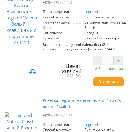
Артикул: 774410
Производитель
Legrand
Способ монтажа
Скрытый монтаж
Тип механизма
Выключатели 1-клавишны
Цвет
Белый
Самовывоз
Сегодня
Курьером
Завтра/послезавтра
Выключатель Legrand Valena белый 1-
клавишный с подсветкой (артикул 774410)
предназначен для удобного управления
освещением в домашних и офисных условиях.
-
+
Удобный и стильный, этот выключатель
Цена:
гармонично впишется в любой интерьер
Есть в наличии
809 руб.
благодаря своему современному белому цвету
и лаконичному дизайну. Механизм
1 052 руб.
предназначен для простой и быстрой
В корзину
установки, что делает его идеальным выбором
для самостоятельного монтажа. Подсветка
обеспечивает легкий доступ к выключателю в
темноте, повышая комфорт использования.
Розетка Legrand Valena белый 2-ая с/з
Производитель Legrand известен высоким
литая 774400
качеством своей продукции, что гарантирует
надежность и долговечность данного
Артикул: 774400
устройства. Выбирая выключатель Valena, вы
обеспечиваете себе функциональность и
эстетику одновременно.
Производитель
Legrand
Способ монтажа
Скрытый монтаж