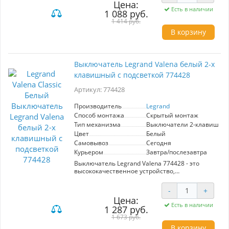
Цена:
механизм, обеспечивающий удобное
Есть в наличии
1 088 руб.
управление освещением. Подсветка клавиши
добавляет комфорт, позволяя легко находить
1 414 руб.
выключатель в темноте. Продукция Legrand
В корзину
славится высоким качеством и надежностью,
что делает данный переключатель отличным
выбором для современных домов и офисов.
Легкий и эстетичный, он не только выполняет
Выключатель Legrand Valena белый 2-х
функцию, но и дополняет общую гармонию
клавишный с подсветкой 774428
вашего пространства. Выбирайте Legrand
Valena — разумное решение для вашего
Артикул: 774428
освещения!
Производитель
Legrand
Способ монтажа
Скрытый монтаж
Тип механизма
Выключатели 2-клавишны
Цвет
Белый
Самовывоз
Сегодня
Курьером
Завтра/послезавтра
Выключатель Legrand Valena 774428 - это
высококачественное устройство,
предназначенное для удобного управления
освещением в вашем доме или офисе.
-
+
Обладая двумя клавишами, этот выключатель
Цена:
позволяет контролировать две независимые
Есть в наличии
1 287 руб.
световые линии, что делает его идеальным
решением для использования в помещениях с
1 673 руб.
несколькими источниками света. Стильный
В корзину