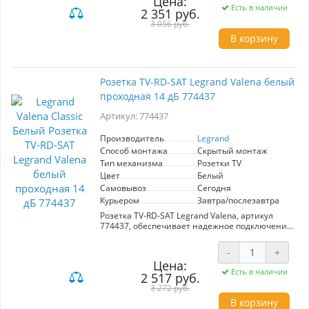
Цена:
частотный диапазон до 2400 МГц. Идеально
Есть в наличии
2 351 руб.
подходит для современного интерьера,
обеспечивая стабильную передачу сигнала.
3 056 руб.
В корзину
Розетка TV-RD-SAT Legrand Valena белый
проходная 14 дБ 774437
Артикул: 774437
Производитель
Legrand
Способ монтажа
Скрытый монтаж
Тип механизма
Розетки TV
Цвет
Белый
Самовывоз
Сегодня
Курьером
Завтра/послезавтра
Розетка TV-RD-SAT Legrand Valena, артикул
774437, обеспечивает надежное подключение
телевизионного, радио- и спутникового
сигнала. Проходная модель с усилением 14 дБ
-
+
подходит для интеграции в сложные системы.
Цена:
Белый цвет и классический дизайн серии
Есть в наличии
2 517 руб.
Valena Classic легко вписываются в любой
интерьер. Надежное качество от Legrand
3 272 руб.
гарантирует долговечность и стабильность
В корзину
работы.