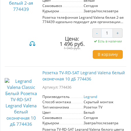
Цвет
Белый
Самовывоз
Сегодня
Курьером
Завтра/послезавтра
Розетка телефонная Legrand Valena белая 2-ая
774439 идеально подходит для организации
телефонных соединений в современных
интерьерах. Двухместная конструкция
-
+
обеспечивает удобство подключения
Цена:
нескольких линий, а стильный белый цвет
Есть в наличии
1 496 руб.
гармонично вписывается в любой интерьер.
Надежность и качество от проверенного
1 945 руб.
производителя Legrand гарантируют
В корзину
долговечность и стабильную работу.
Розетка TV-RD-SAT Legrand Valena белый
оконечная 10 дБ 774436
Артикул: 774436
Производитель
Legrand
Способ монтажа
Скрытый монтаж
Тип механизма
Розетки TV
Цвет
Белый
Самовывоз
Сегодня
Курьером
Завтра/послезавтра
Розетка TV-RD-SAT Legrand Valena белого цвета