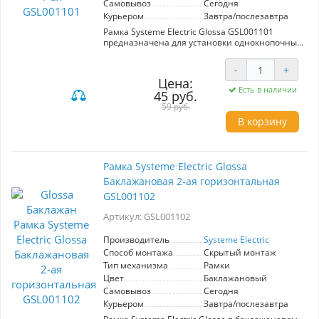
Самовывоз
Сегодня
Курьером
Завтра/послезавтра
Рамка Systeme Electric Glossa GSL001101
предназначена для установки однокнопочных
механизмов. Выполнена в стильном
баклажановом цвете, что добавляет
-
+
элегантности в интерьер. Идеально подходит
Цена:
для современных офисов и жилых
Есть в наличии
45 руб.
помещений, обеспечивая гармоничное
сочетание с другими элементами дизайна.
59 руб.
Высокое качество материалов гарантирует
В корзину
долговечность и надежность в
использовании.
Рамка Systeme Electric Glossa
Баклажановая 2-ая горизонтальная
GSL001102
Артикул: GSL001102
Производитель
Systeme Electric
Способ монтажа
Скрытый монтаж
Тип механизма
Рамки
Цвет
Баклажановый
Самовывоз
Сегодня
Курьером
Завтра/послезавтра