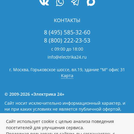
КОНТАКТЫ
8 (495) 585-32-60
8 (800) 222-23-53
с 09:00 до 18:00
info@electrika24.ru
г. Москва, Горьковское шоссе, вл.19,
здание "М" офис 31
Карта
© 2009-2026 «Электрика 24»
Сайт носит исключительно информационный характер, и
ни при каких условиях не является публичной офертой,
определяемой положениями статьи 437(2) Гражданского
кодекса Российской Федерации. Наличие и цены уточняйте
Сайт использует cookie с целью анализа поведения
у наших операторов.
Политика обработки персональных
посетителей для улучшения сервиса.
данных
Продолжая пользоваться сайтом, вы соглашаетесь с