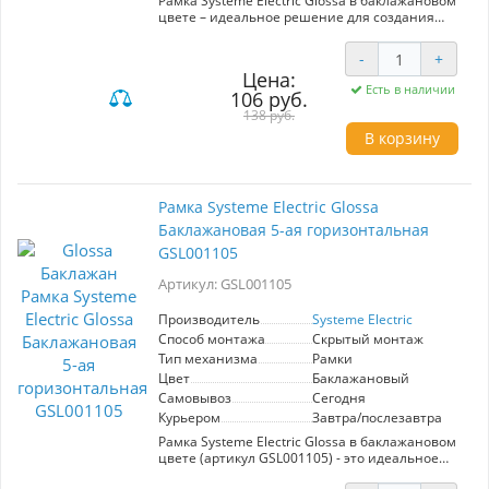
Рамка Systeme Electric Glossa в баклажановом
цвете – идеальное решение для создания
стильного и современного интерьера. С двумя
горизонтальными модулями она отлично
-
+
подходит для установки в гостиных, офисах и
Цена:
общественных помещениях. Уникальный
Есть в наличии
106 руб.
баклажановый оттенок добавляет нотку
элегантности и гармонично сочетается с
138 руб.
различными отделками. Прочные материалы
В корзину
гарантируют долгий срок службы, а легкость
монтажа делает установку быстрой и удобной.
Выберите рамку Glossa для функциональности
и эстетики вашего пространства.
Рамка Systeme Electric Glossa
Баклажановая 5-ая горизонтальная
GSL001105
Артикул: GSL001105
Производитель
Systeme Electric
Способ монтажа
Скрытый монтаж
Тип механизма
Рамки
Цвет
Баклажановый
Самовывоз
Сегодня
Курьером
Завтра/послезавтра
Рамка Systeme Electric Glossa в баклажановом
цвете (артикул GSL001105) - это идеальное
решение для современного интерьера. Её