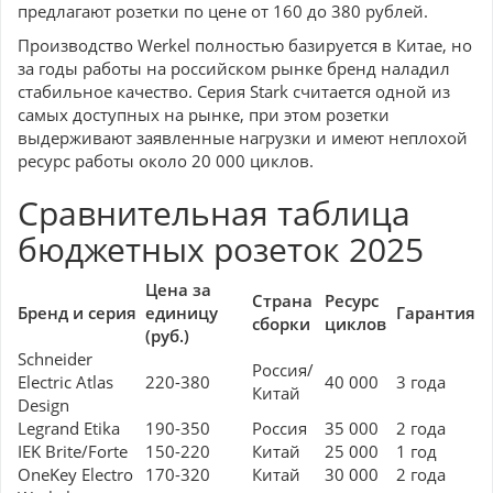
предлагают розетки по цене от 160 до 380 рублей.
Производство Werkel полностью базируется в Китае, но
за годы работы на российском рынке бренд наладил
стабильное качество. Серия Stark считается одной из
самых доступных на рынке, при этом розетки
выдерживают заявленные нагрузки и имеют неплохой
ресурс работы около 20 000 циклов.
Сравнительная таблица
бюджетных розеток 2025
Цена за
Страна
Ресурс
Бренд и серия
единицу
Гарантия
сборки
циклов
(руб.)
Schneider
Россия/
Electric Atlas
220-380
40 000
3 года
Китай
Design
Legrand Etika
190-350
Россия
35 000
2 года
IEK Brite/Forte
150-220
Китай
25 000
1 год
OneKey Electro
170-320
Китай
30 000
2 года