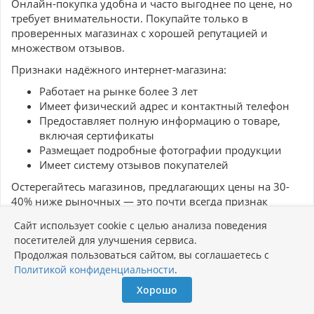
Онлайн-покупка удобна и часто выгоднее по цене, но
требует внимательности. Покупайте только в
проверенных магазинах с хорошей репутацией и
множеством отзывов.
Признаки надёжного интернет-магазина:
Работает на рынке более 3 лет
Имеет физический адрес и контактный телефон
Предоставляет полную информацию о товаре,
включая сертификаты
Размещает подробные фотографии продукции
Имеет систему отзывов покупателей
Остерегайтесь магазинов, предлагающих цены на 30-
40% ниже рыночных — это почти всегда признак
контрафакта или продукции с истекшим сроком
Сайт использует cookie с целью анализа поведения
годности.
посетителей для улучшения сервиса.
Продолжая пользоваться сайтом, вы соглашаетесь с
Оптовые базы
Политикой конфиденциальности
.
Если вам нужно большое количество розеток (от 50
Хорошо
штук), имеет смысл обратиться на оптовую
электротехническую базу. Скидка при оптовой покупке