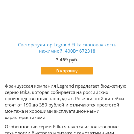
Светорегулятор Legrand Etika слоновая кость
Ро
нажимной, 400Вт 672318
3 469 руб.
В корзину
Французская компания Legrand предлагает бюджетную
серию Etika, которая собирается на российских
производственных площадках. Розетки этой линейки
стоят от 190 до 350 рублей и отличаются простотой
монтажа и хорошими эксплуатационными
характеристиками.
Особенностью серии Etika является использование
технологии быстрого монтажа с самозажимными