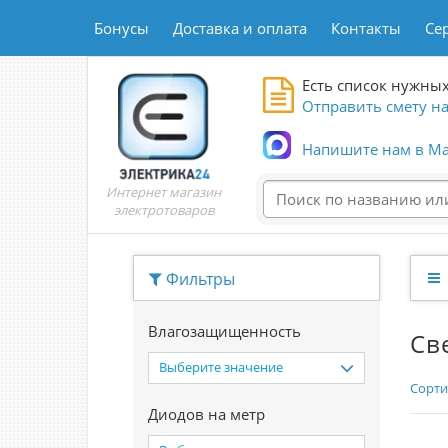
Бонусы
Доставка и оплата
Контакты
Се
Есть список нужных
Отправить смету на
Напишите нам в Ma
Интернет магазин
электротоваров
Фильтры
Влагозащищенность
Св
Выберите значение
Сорти
Диодов на метр