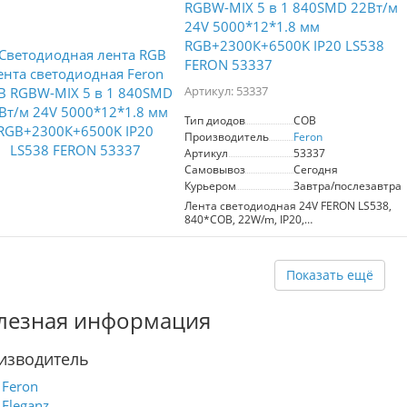
RGBW-MIX 5 в 1 840SMD 22Вт/м
24V 5000*12*1.8 мм
RGB+2300К+6500K IP20 LS538
FERON 53337
Артикул: 53337
Тип диодов
COB
Производитель
Feron
Артикул
53337
Самовывоз
Сегодня
Курьером
Завтра/послезавтра
Лента светодиодная 24V FERON LS538,
840*COB, 22W/m, IP20,
RGB+2300К+6500K (холодный белый,
RGB), Кратность резки мм 41.6мм,
5000*12*1.8мм
Показать ещё
лезная информация
изводитель
Feron
Eleganz