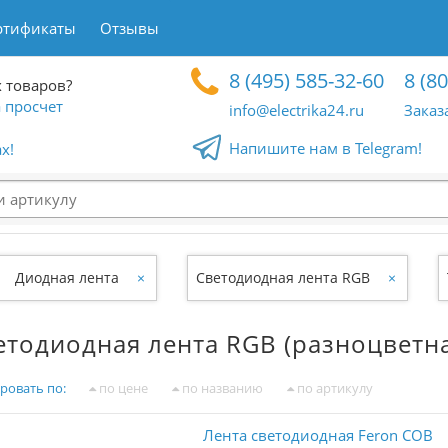
ртификаты
Отзывы
8 (495) 585-32-60
8 (8
 товаров?
 просчет
info@electrika24.ru
Заказ
Напишите нам в Telegram!
x!
Диодная лента
×
Светодиодная лента RGB
×
етодиодная лента RGB (разноцветна
ровать по:
по цене
по названию
по артикулу
Лента светодиодная Feron COB