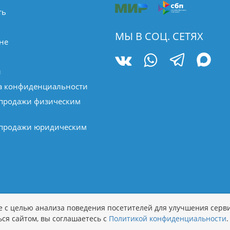
ть
МЫ В СОЦ. СЕТЯХ
не
ы
а конфиденциальности
 продажи физическим
 продажи юридическим
р, и ни при каких условиях не является публичной офертой, 
ie с целью анализа поведения посетителей для улучшения серви
ичие и цены уточняйте у наших операторов.
Политика обработк
ся сайтом, вы соглашаетесь с
Политикой конфиденциальности
.