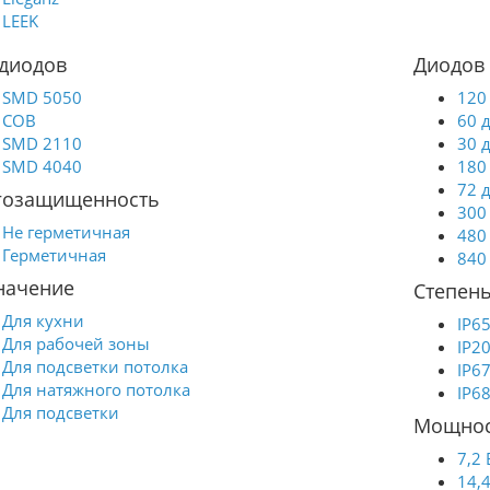
LEEK
 диодов
Диодов 
SMD 5050
120
COB
60 
SMD 2110
30 
SMD 4040
180
72 
гозащищенность
300
Не герметичная
480
Герметичная
840
начение
Степень
Для кухни
IP6
Для рабочей зоны
IP2
Для подсветки потолка
IP6
Для натяжного потолка
IP6
Для подсветки
Мощнос
7,2 
14,