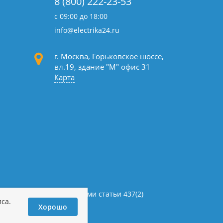
8 (800) 222-23-53
с 09:00 до 18:00
info@electrika24.ru
г. Москва, Горьковское шоссе,
вл.19,
здание "М" офис 31
Карта
определяемой положениями статьи 437(2)
са.
и персональных данных
Хорошо