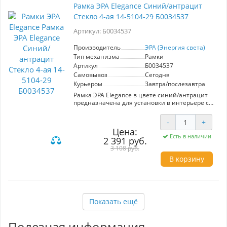
Совместимость: подходит для стандартных
Рамка ЭРА Elegance Синий/антрацит
электрических устройств Преимущества: -
Стекло 4-ая 14-5104-29 Б0034537
Элегантный дизайн, который гармонично
впишется в любой интерьер. - Простота
Артикул: Б0034537
установки и замены модулей. - Долговечность
и надежность в эксплуатации. Эта рамка
станет отличным дополнением для вашего
Производитель
ЭРА (Энергия света)
дома или офиса, сочетая функциональность и
Тип механизма
Рамки
современный стиль.
Артикул
Б0034537
Самовывоз
Сегодня
Курьером
Завтра/послезавтра
Рамка ЭРА Elegance в цвете синий/антрацит
предназначена для установки в интерьере с
современным дизайном. Артикул Б0034537,
модель 14-5104-29, включает четыре модуля,
-
+
что позволяет удобно разместить несколько
Цена:
устройств, таких как выключатели и розетки, в
Есть в наличии
2 391 руб.
одном месте. Основные характеристики: -
Материал: стекло, обеспечивающее стильный
3 108 руб.
внешний вид и легкость в уходе. - Цветовая
В корзину
гамма: синий/антрацит, гармонично
вписывающаяся в различные интерьеры. -
Количество модулей: 4, что обеспечивает
максимальную функциональность.
Преимущества: простота установки,
Показать ещё
долговечность материалов, элегантный
дизайн, который подчеркивает современный
стиль вашего помещения. Рамка ЭРА Elegance
Полезная информация
— это идеальное решение для тех, кто ценит