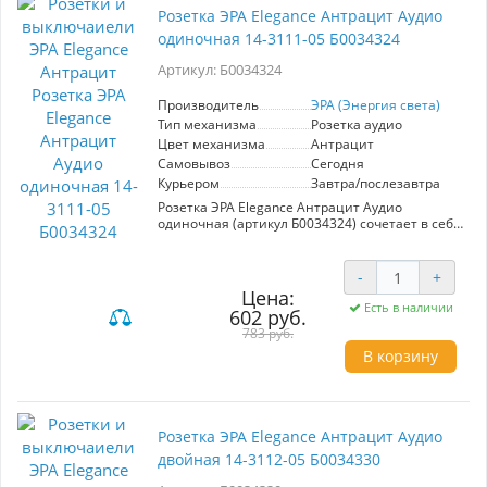
Продукт отвечает всем современным
Розетка ЭРА Elegance Антрацит Аудио
стандартам безопасности и качества, что
одиночная 14-3111-05 Б0034324
делает его идеальным выбором для тех, кто
ценит надежность и стиль. Выбирайте ЭРА
Артикул: Б0034324
Elegance для создания комфортного и
современного пространства.
Производитель
ЭРА (Энергия света)
Тип механизма
Розетка аудио
Цвет механизма
Антрацит
Самовывоз
Сегодня
Курьером
Завтра/послезавтра
Розетка ЭРА Elegance Антрацит Аудио
одиночная (артикул Б0034324) сочетает в себе
стильный дизайн и высокую
функциональность. Цвет антрацит придаёт
современный вид, идеально вписываясь в
-
+
интерьеры различных стилей. Устройство
Цена:
предназначено для подключения
Есть в наличии
602 руб.
аудиоустройств, обеспечивая качественную
783 руб.
передачу звука без помех. Прочный материал
гарантирует долговечность и надёжность в
В корзину
эксплуатации. Простота установки и
совместимость с различными стандартами
делают розетку удобной в использовании. ЭРА
— это синоним качества и инноваций в мире
электротехники.
Розетка ЭРА Elegance Антрацит Аудио
двойная 14-3112-05 Б0034330