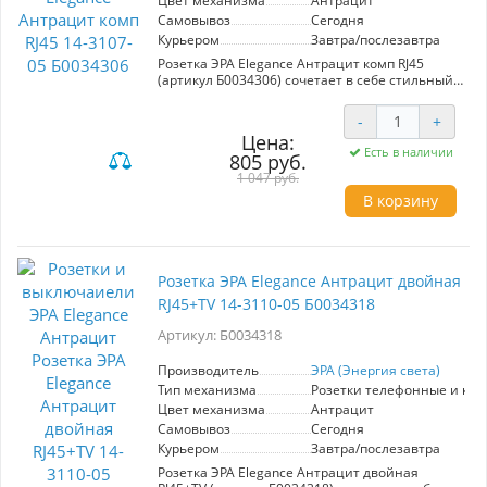
Цвет механизма
Антрацит
Самовывоз
Сегодня
Курьером
Завтра/послезавтра
Розетка ЭРА Elegance Антрацит комп RJ45
(артикул Б0034306) сочетает в себе стильный
дизайн и высокую функциональность.
Идеально подходит для современных
-
+
интерьеров, она выполнена в элегантном
Цена:
антрацитовом цвете, который легко
Есть в наличии
805 руб.
вписывается в любые решения по
оформлению. Комплект RJ45 обеспечивает
1 047 руб.
надежное подключение к сети, что делает её
В корзину
отличным выбором для офисов и домашних
рабочих мест. Установка розетки проста и
быстра, а её качество соответствует самым
высоким стандартам. Надежность и
долговечность гарантируют комфортное
Розетка ЭРА Elegance Антрацит двойная
использование на протяжении долгого
RJ45+TV 14-3110-05 Б0034318
времени.
Артикул: Б0034318
Производитель
ЭРА (Энергия света)
Тип механизма
Розетки телефонные и ко
Цвет механизма
Антрацит
Самовывоз
Сегодня
Курьером
Завтра/послезавтра
Розетка ЭРА Elegance Антрацит двойная