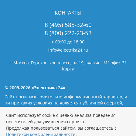
КОНТАКТЫ
8 (495) 585-32-60
8 (800) 222-23-53
с 09:00 до 18:00
info@electrika24.ru
г. Москва, Горьковское шоссе, вл.19,
здание "М" офис 31
Карта
© 2009-2026 «Электрика 24»
Сайт носит исключительно информационный характер, и
ни при каких условиях не является публичной офертой,
определяемой положениями статьи 437(2) Гражданского
кодекса Российской Федерации. Наличие и цены уточняйте
Сайт использует cookie с целью анализа поведения
у наших операторов.
Политика обработки персональных
посетителей для улучшения сервиса.
данных
Продолжая пользоваться сайтом, вы соглашаетесь с
Политикой конфиденциальности
.