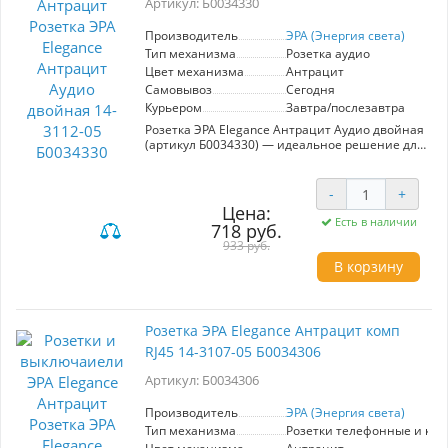
Артикул: Б0034330
Производитель
ЭРА (Энергия света)
Тип механизма
Розетка аудио
Цвет механизма
Антрацит
Самовывоз
Сегодня
Курьером
Завтра/послезавтра
Розетка ЭРА Elegance Антрацит Аудио двойная
(артикул Б0034330) — идеальное решение для
создания стильного и функционального
интерьера. Изготовленная из качественных
материалов, она обеспечивает надежное
-
+
соединение для аудиоустройств, гарантируя
Цена:
высокое качество звука. Элегантный
Есть в наличии
718 руб.
антрацитовый цвет легко впишется в любой
933 руб.
интерьер, добавляя современный акцент.
Двойная конструкция позволяет подключать
В корзину
несколько устройств одновременно, что
удобно для пользователей, ценящих комфорт
и практичность. Простота монтажа и высокая
степень защиты делают эту розетку надежным
Розетка ЭРА Elegance Антрацит комп
выбором для дома или офиса. Выберите ЭРА
RJ45 14-3107-05 Б0034306
Elegance для удобного и эстетичного решения
аудиоразъемов в вашем пространстве.
Артикул: Б0034306
Производитель
ЭРА (Энергия света)
Тип механизма
Розетки телефонные и ко