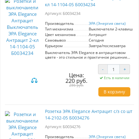
кл 14-1104-05 Б0034234
монтажа делает ее доступной даже для
непрофессионалов. ЭРА предлагает высокую
Артикул: Б0034234
надежность и долговечность, что
подтверждается положительными отзывами
пользователей. Выбирая эту розетку, вы
Производитель
ЭРА (Энергия света)
получаете не только практичное, но и
Тип механизма
Выключатели 2-клавишны
эстетически привлекательное решение для
Цвет механизма
Антрацит
вашего дома или офиса.
Самовывоз
Сегодня
Курьером
Завтра/послезавтра
Выключатель ЭРА Elegance в антрацитовом
цвете - это стильное и практичное решение
для управления освещением в вашем
интерьере. Модель с артикулом Б0034234
-
+
представляет собой 2-клавишный механизм
Цена:
14-1104-05, который удобно устанавливается в
Есть в наличии
220 руб.
стандартные отверстия. Благодаря
автоматическим клеммам, жилы кабеля легко
286 руб.
фиксируются и надежно удерживаются, что
В корзину
упрощает процесс монтажа и повышает
общую безопасность эксплуатации.
Эстетичный антрацитовый цвет придаёт
выключателю современный вид, который
Розетка ЭРА Elegance Антрацит с/з со шт
отлично впишется в любой интерьерный
14-2102-05 Б0034276
стиль. Обратите внимание, что рамки
приобретаются отдельно, что позволяет вам
Артикул: Б0034276
дополнительно кастомизировать внешний
вид вашего электрооборудования.
Производитель ЭРА зарекомендовал себя на
Производитель
ЭРА (Энергия света)