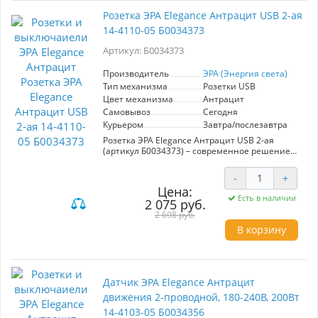
установки и эксплуатации - Высокое качество
Розетка ЭРА Elegance Антрацит USB 2-ая
материалов для долговечности Преимущества
14-4110-05 Б0034373
для пользователя: Розетка обеспечивает
надежное подключение к интернету, что
Артикул: Б0034373
делает её идеальным выбором для дома и
офиса. Эстетичный дизайн добавляет
изысканности в пространство, а высокая
Производитель
ЭРА (Энергия света)
степень надежности гарантирует стабильную
Тип механизма
Розетки USB
работу. Выбирая ЭРА Elegance, вы получаете
Цвет механизма
Антрацит
сочетание стиля и функциональности.
Самовывоз
Сегодня
Курьером
Завтра/послезавтра
Розетка ЭРА Elegance Антрацит USB 2-ая
(артикул Б0034373) – современное решение
для удобного подключения электроприборов и
зарядки мобильных устройств. Этот продукт от
-
+
производителя ЭРА (Энергия света) сочетает в
Цена:
себе стильный антрацитовый дизайн и
Есть в наличии
2 075 руб.
функциональность. Ключевые
характеристики: - Два USB-порта для
2 698 руб.
одновременной зарядки нескольких
В корзину
устройств. - Максимальная нагрузка – 16 А, что
позволяет подключать мощные приборы. -
Удобный монтаж в стандартные
электромонтажные коробки. -
Высококачественные материалы гарантируют
Датчик ЭРА Elegance Антрацит
долговечность и безопасность. Преимущества:
движения 2-проводной, 180-240В, 200Вт
Розетка ЭРА Elegance идеально подходит для
современных интерьеров благодаря своему
14-4103-05 Б0034356