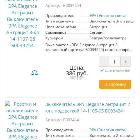
эксплуатации. ЭРА Elegance – это сочетание
Артикул: Б0034254
стиля и функциональности, обеспечивающее
комфорт и безопасность в вашем доме.
Производитель
ЭРА (Энергия света)
Тип механизма
Выключатели 3-клавишны
Цвет механизма
Антрацит
Самовывоз
Сегодня
Курьером
Завтра/послезавтра
Выключатель ЭРА Elegance Антрацит 3-
клавишный (артикул Б0034254) станет опорой
для любого интерьера благодаря своему
стилю и функциональности. Модель
-
+
выполнена в элегантном антрацитовом цвете,
Цена:
который гармонично вписывается в
Есть в наличии
386 руб.
современные и классические интерьеры.
Удобный 3-клавишный механизм позволяет
502 руб.
управлять несколькими источниками света
В корзину
одновременно, обеспечивая максимальную
удобство в использовании. Продукция марки
ЭРА известна высоким качеством и
надежностью, что подтверждается
Выключатель ЭРА Elegance Антрацит 2-
долговечностью работы данного выключателя.
кл с подсветкой 14-1105-05 Б0034241
Рамки для установки приобретаются отдельно,
что позволяет вам подобрать идеальное
Артикул: Б0034241
оформление для вашего пространства.
Выключатель ЭРА Elegance будет отличным
выбором для создания стильного и
Производитель
ЭРА (Энергия света)
функционального освещения в вашем доме
Тип механизма
Выключатели 2-клавишны
или офисе. Простота установки и лаконичный