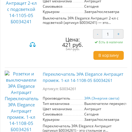
Цвет механизма
Антрацит
дизайн делают эту модель идеальным
Самовывоз
Сегодня
решением для любых задач освещения.
Курьером
Завтра/послезавтра
Выключатель ЭРА Elegance Антрацит 2-кл с
подсветкой (артикул Б0034241) — это
современное решение для управления
освещением в вашем интерьере. Удобный
-
+
двухклавишный механизм позволяет легко
Цена:
включать и выключать свет в различных
Есть в наличии
421 руб.
помещениях. Подсветка добавляет эстетики и
облегчает поиск выключателя в темноте.
547 руб.
Выключатель оснащен автоматическими
В корзину
клеммами, что обеспечивает надежную
фиксацию кабелей и простоту установки.
Рамки для этого выключателя приобретаются
отдельно и доступны в различных материалах
Переключатель ЭРА Elegance Антрацит
— пластике, стекле, металле и дереве, что
позволяет интегрировать его в любой
промеж. 1-кл 14-1108-05 Б0034261
интерьер. Цвет механизма антрацит отлично
Артикул: Б0034261
вписывается в современные интерьерные
решения. Выберите из широкой палитры
рамок для создания уникального стиля!
Производитель
ЭРА (Энергия света)
Производитель ЭРА — гарант надежности и
Тип механизма
Выключатели перекрестн
долговечности.
Цвет механизма
Антрацит
Самовывоз
Сегодня
Курьером
Завтра/послезавтра
Переключатель ЭРА Elegance Антрацит
(артикул Б0034261) - это стильное и