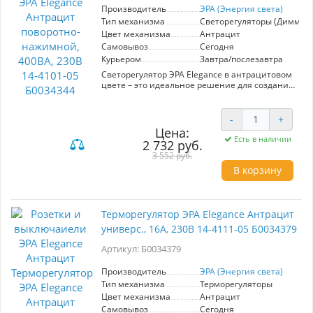
Производитель
ЭРА (Энергия света)
Тип механизма
Светорегуляторы (Диммер
Цвет механизма
Антрацит
Самовывоз
Сегодня
Курьером
Завтра/послезавтра
Светорегулятор ЭРА Elegance в антрацитовом
цвете – это идеальное решение для создания
комфортного освещения в вашем доме.
Модель с поворотно-нажимным управлением
позволяет легко регулировать яркость света,
-
+
что способствует созданию уютной атмосферы
Цена:
в любой комнате. С мощностью 400 ВА и
Есть в наличии
2 732 руб.
напряжением 230 В, данный светорегулятор
3 552 руб.
подходит для различных осветительных
решений, включая лампы накаливания и
В корзину
светодиоды. Эстетичный дизайн устройства
гармонично впишется в современные
интерьеры, а высококачественные материалы
обеспечивают долговечность и надежность.
Терморегулятор ЭРА Elegance Антрацит
Установка не требует специальных навыков,
универс., 16А, 230В 14-4111-05 Б0034379
что позволяет сэкономить время и средства.
Используйте светорегулятор ЭРА Elegance для
Артикул: Б0034379
оптимизации освещения, улучшения качества
жизни и создания уникального стиля вашего
Производитель
ЭРА (Энергия света)
пространства.
Тип механизма
Терморегуляторы
Цвет механизма
Антрацит
Самовывоз
Сегодня