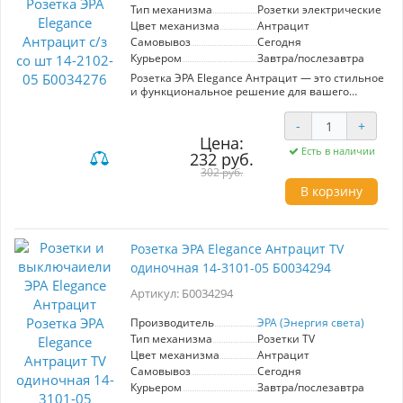
рынке, предлагая качественные решения для
Тип механизма
Розетки электрические
освещения и электроэнергетики. Выбирайте
Цвет механизма
Антрацит
ЭРА Elegance для комфорта и стиля в вашем
Самовывоз
Сегодня
доме.
Курьером
Завтра/послезавтра
Розетка ЭРА Elegance Антрацит — это стильное
и функциональное решение для вашего
интерьера. Модель с защитой от детей (с/з)
обеспечивает безопасность использования в
-
+
домах с маленькими детьми. Элегантный
Цена:
антрацитовый цвет гармонично вписывается
Есть в наличии
232 руб.
в любые современные интерьеры, добавляя
им изысканности. Высокое качество
302 руб.
материалов гарантирует долговечность и
В корзину
устойчивость к механическим повреждениям.
Установка розетки проста и не требует
специальных навыков, а ее компактные
размеры позволяют разместить в любом
Розетка ЭРА Elegance Антрацит TV
месте. ЭРА — это надежность и безопасность,
одиночная 14-3101-05 Б0034294
проверенные временем.
Артикул: Б0034294
Производитель
ЭРА (Энергия света)
Тип механизма
Розетки TV
Цвет механизма
Антрацит
Самовывоз
Сегодня
Курьером
Завтра/послезавтра