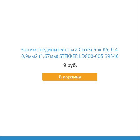
Зажим соединительный Скотч-лок K5, 0,4-
К
0,9мм2 (1,67мм) STEKKER LD800-005 39546
9 руб.
В корзину