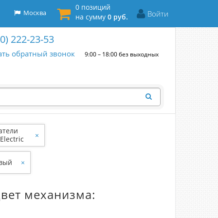
0 позиций
Москва
Войти
на сумму
0 руб.
00) 222-23-53
ать обратный звонок
9:00 – 18:00 без выходных
атели
×
Electric
евый
×
Цвет механизма: