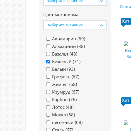
Выберите значение
Сорти
Цвет механизма
Выберите значение
Аквамарин (
69
)
Алюминий (
88
)
Базальт (
48
)
Бежевый (
71
)
Белый (
93
)
Грифель (
67
)
Жемчуг (
68
)
Изумруд (
67
)
Карбон (
76
)
Лотос (
48
)
Мокко (
68
)
песочный (
68
)
Сталь (
67
)