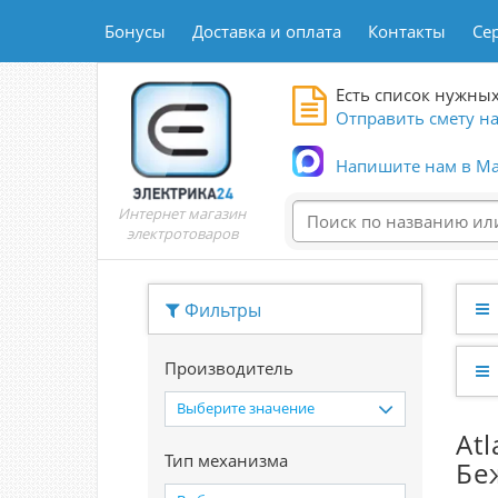
Бонусы
Доставка и оплата
Контакты
Се
Есть список нужных
Отправить смету на
Напишите нам в Ma
Интернет магазин
электротоваров
Фильтры
Производитель
Выберите значение
At
Тип механизма
Бе