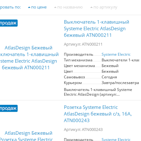
ровать по:
по цене
по названию
по артикулу
Выключатель 1-клавишный
Systeme Electric AtlasDesign
бежевый ATN000211
Артикул: ATN000211
Производитель
Systeme Electric
Тип механизма
Выключатели 1-кла
Цвет механизма
Бежевый
Цвет
Бежевый
Самовывоз
Сегодня
Курьером
Завтра/послезавтра
Выключатель 1-клавишный Systeme
Electric AtlasDesign (артикул:
ATN000211) в бежевом цвете —
идеальное решение для управления
Розетка Systeme Electric
электрическими сетями напряжением
250 В и током до 10 А. Этот надежный
AtlasDesign бежевый с/з, 16А,
механизм отличается усиленными
ATN000243
прямыми монтажными лапками,
обеспечивающими надежную
Артикул: ATN000243
фиксацию в монтажной коробке, что
упрощает установку и повышает
Производитель
Systeme Electric