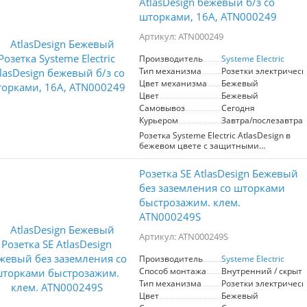
В, на ток 16 А. С помощью новых
AtlasDesign бежевый б/з со
быстрозажимных клемм монтаж
шторками, 16А, ATN000249
розеток и выключателей стал намного
быстрее. Теперь подключение не
Артикул: ATN000249
требует использования отвертки.
Лицевые детали из качественного ABS-
Производитель
Systeme Electric
пластика, устойчивого к царапинам и
Тип механизма
Розетки электрическ
УФ-излучению.
Цвет механизма
Бежевый
Цвет
Бежевый
Самовывоз
Сегодня
Курьером
Завтра/послезавтра
Розетка Systeme Electric AtlasDesign в
бежевом цвете с защитными
шторками, номинал 16А. Обеспечивает
надежное подключение электрических
Розетка SE AtlasDesign Бежевый
устройств и защиту от случайного
контакта. Идеально подходит для
без заземления со шторками
установки в жилых и офисных
быстрозажим. клем.
помещениях, сочетает стильный
ATN000249S
дизайн с функциональностью.
Артикул: ATN000249S
Производитель
Systeme Electric
Способ монтажа
Внутренний / скрыт
Тип механизма
Розетки электрическ
Цвет
Бежевый