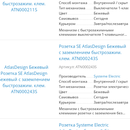
Способ монтажа
Внутренний / скрыт
Тип механизма
Выключатели 1-кла
Цвет
Бежевый
Самовывоз
Сегодня
Курьером
Завтра/послезавтра
Механизм с быстрозажимными
клеммами выключателя 1-клавишного
Systeme Electric (ранее Schneider
Electric) серии AtlasDesign в бежевом
Розетка SE AtlasDesign Бежевый
цвете подходит для сетей 250 В, на ток
10 А.
с заземлением быстрозажим.
С помощью новых быстрозажимных
клем. ATN000243S
клемм монтаж розеток и выключателей
стал намного быстрее. Теперь
Артикул: ATN000243S
подключение не требует
использования отвертки.
Производитель
Systeme Electric
Лицевые детали из качественного ABS-
Способ монтажа
Внутренний / скрыт
пластика, устойчивого к царапинам и
УФ-излучению.
Тип механизма
Розетки электрическ
Цвет
Бежевый
Самовывоз
Сегодня
Курьером
Завтра/послезавтра
Механизм с быстрозажимными
клеммами розетки с заземления без
шторок Systeme Electric (ранее
Schneider Electric) серии AtlasDesign в
Розетка Systeme Electric
бежевом цвете подходит для сетей 250