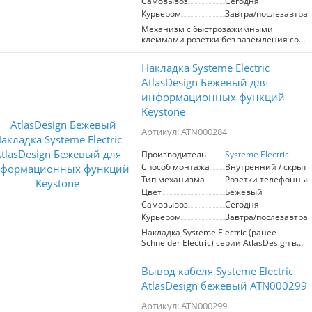
Самовывоз
Сегодня
Курьером
Завтра/послезавтра
Механизм с быстрозажимными
клеммами розетки без заземления со
штороками Systeme Electric (ранее
Schneider Electric) серии AtlasDesign в
Накладка Systeme Electric
бежевом цвете подходит для сетей 250
В, на ток 16 А. С помощью новых
AtlasDesign Бежевый для
быстрозажимных клемм монтаж
информационных функций
розеток и выключателей стал намного
Keystone
быстрее. Теперь подключение не
требует использования отвертки.
Артикул: ATN000284
Лицевые детали из качественного ABS-
пластика, устойчивого к царапинам и
УФ-излучению.
Производитель
Systeme Electric
Способ монтажа
Внутренний / скрыт
Тип механизма
Розетки телефонные
Цвет
Бежевый
Самовывоз
Сегодня
Курьером
Завтра/послезавтра
Накладка Systeme Electric (ранее
Schneider Electric) серии AtlasDesign в
цвете бежевый предназначена для
последующей сборки с модулями типа
Вывод кабеля Systeme Electric
Keystone. Классическое цветовое
решение станет изюминкой любого
AtlasDesign бежевый ATN000299
интерьера. Лицевые детали из
качественного ABS-пластика,
Артикул: ATN000299