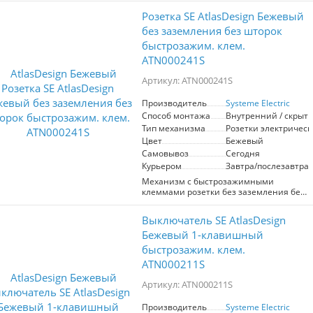
придавая помещению ухоженный вид.
электрических устройств с
Розетка SE AtlasDesign Бежевый
максимальной нагрузкой 16А.
Изготовлена из качественных
без заземления без шторок
материалов, что обеспечивает
быстрозажим. клем.
надежность и долговечность.
ATN000241S
Элегантный дизайн гармонично
впишется в любой интерьер, а
Артикул: ATN000241S
простота установки делает ее удобной
для использования.
Производитель
Systeme Electric
Способ монтажа
Внутренний / скрыт
Тип механизма
Розетки электрическ
Цвет
Бежевый
Самовывоз
Сегодня
Курьером
Завтра/послезавтра
Механизм с быстрозажимными
клеммами розетки без заземления без
шторок Systeme Electric (ранее
Schneider Electric) серии AtlasDesign в
Выключатель SE AtlasDesign
бежевом цвете подходит для сетей 250
В, на ток 16 А. С помощью новых
Бежевый 1-клавишный
быстрозажимных клемм монтаж
быстрозажим. клем.
розеток и выключателей стал намного
ATN000211S
быстрее. Теперь подключение не
требует использования отвертки.
Артикул: ATN000211S
Лицевые детали из качественного ABS-
пластика, устойчивого к царапинам и
УФ-излучению.
Производитель
Systeme Electric