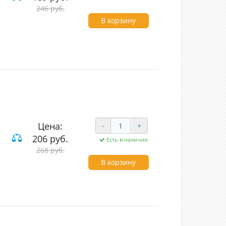
ый
246 руб.
вишные
В корзину
Цена:
-
+
206 руб.
Есть в наличии
ый
268 руб.
ие
В корзину