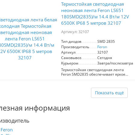
Термостойкая светодиодная
неоновая лента Feron LS651
180SMD(2835)/м 14.4 Вт/м 12V
6500K IP68 5 метров 32107
Артикул: 32107
Тип диодов
SMD 2835
Производитель
Feron
Артикул
32107
Самовывоз
Сегодня
Курьером
Завтра/послезавтра
Термостойкая светодиодная лента
Feron SMD2835 обеспечивает яркое
холодное белое освещение (6500K) с
плотностью 180 диодов на метр.
Работает при напряжении 12 В и
потребляет 14,4 Вт/м. Степень защиты
Показать ещё
IP68 позволяет использовать ленту в
условиях повышенной влажности. В
лезная информация
комплект входят 2 заглушки, 2 заглушки
с проводом и 10 креплений для
удобства монтажа. Лента легко
изводитель
резается каждые 16 мм, что
обеспечивает гибкость в установке.
Идеально подходит для освещения
Feron
интерьеров, фасадов и декоративных