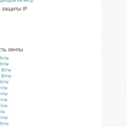
 диодов на метр
 защиты IP
5
0
7
8
3
ть ленты
Вт/м
Вт/м
4 Вт/м
8 Вт/м
Вт/м
Вт/м
Вт/м
Вт/м
Вт/м
т/м
Вт/м
Вт/м