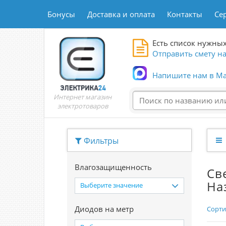
Бонусы
Доставка и оплата
Контакты
Се
Есть список нужных
Отправить смету на
Напишите нам в Ma
Интернет магазин
электротоваров
Фильтры
Влагозащищенность
Св
На
Выберите значение
Диодов на метр
Сорти