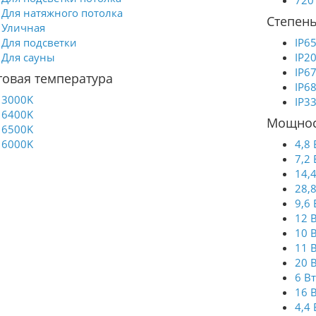
720
Для натяжного потолка
Степень
Уличная
Для подсветки
IP6
Для сауны
IP2
IP6
товая температура
IP6
3000K
IP3
6400K
Мощнос
6500K
6000K
4,8 
7,2 
14,
28,
9,6 
12 
10 
11 
20 
6 В
16 
4,4 