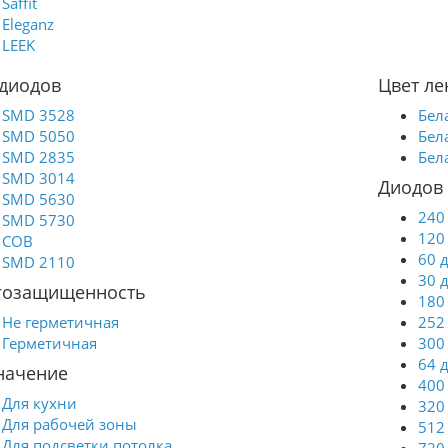
Saffit
элементов.
Eleganz
LEEK
 диодов
Цвет ле
SMD 3528
Бел
SMD 5050
Бел
SMD 2835
Бел
SMD 3014
Диодов 
SMD 5630
240
SMD 5730
120
COB
60 
SMD 2110
30 
гозащищенность
180
Не герметичная
252
Герметичная
300
64 
начение
400
Для кухни
320
Для рабочей зоны
512
Для подсветки потолка