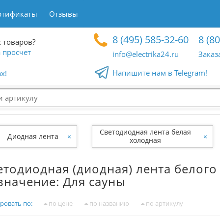
ртификаты
Отзывы
8 (495) 585-32-60
8 (8
 товаров?
 просчет
info@electrika24.ru
Заказ
Напишите нам в Telegram!
x!
Светодиодная лента белая
Диодная лента
×
×
холодная
етодиодная (диодная) лента белого
значение: Для сауны
ровать по:
по цене
по названию
по артикулу