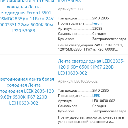
IP20 53088
Артикул: 53088
Тип диодов
SMD 2835
Производитель
Feron
Артикул
53088
Самовывоз
Сегодня
Курьером
Завтра/послезавтра
Лента светодиодная 24V FERON LS501,
120*SMD2835, 11W/m, IP20, 6000К
(холодный белый), Кратность резки мм
50мм, 30000*8*1.22мм
Лента светодиодная LEEK 2835-
120 9,6Вт 6500K IP67 220В
LE010630-002
Артикул: LE010630-002
Тип диодов
SMD 2835
Производитель
LEEK
Артикул
LE010630-002
Самовывоз
Сегодня
Курьером
Завтра/послезавтра
Преимущества: можно использовать в
условиях высокой влажности и
загрязнённости питается от сети