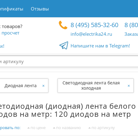
ртификаты
Отзывы
8 (495) 585-32-60
8 (8
 товаров?
 просчет
info@electrika24.ru
Заказ
Напишите нам в Telegram!
x!
Светодиодная лента белая
Диодная лента
×
×
холодная
етодиодная (диодная) лента белого
одов на метр: 120 диодов на метр
ровать по:
по цене
по названию
по артикулу