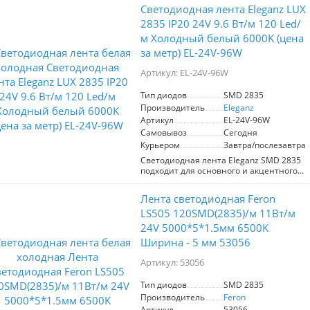
Светодиодная лента Eleganz LUX
2835 IP20 24V 9.6 Вт/м 120 Led/
м Холодный белый 6000K (цена
за метр) EL-24V-96W
Артикул: EL-24V-96W
Тип диодов
SMD 2835
Производитель
Eleganz
Артикул
EL-24V-96W
Самовывоз
Сегодня
Курьером
Завтра/послезавтра
Светодиодная лента Eleganz SMD 2835
подходит для основного и акцентного
освещения. Обладает высокой
яркостью благодаря 120 диодам на
Лента светодиодная Feron
метр и мощностью 9,6 Вт/м. Работает
на напряжении 24 В и имеет степень
LS505 120SMD(2835)/м 11Вт/м
защиты IP20, что делает её идеальной
24V 5000*5*1.5мм 6500K
для использования в помещениях.
Ширина - 5 мм 53056
Цветовая температура 6500K
обеспечивает холодный белый свет.
Артикул: 53056
Отличный выбор для создания
стильного и современного интерьера.
Тип диодов
SMD 2835
Производитель
Feron
Артикул
53056