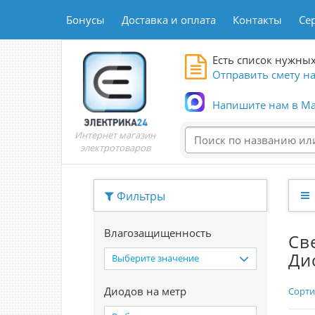
Бонусы
Доставка и оплата
Контакты
Се
Есть список нужных
Отправить смету на
Напишите нам в Ma
Интернет магазин
электротоваров
Фильтры
Влагозащищенность
Св
Ди
Выберите значение
Диодов на метр
Сорти