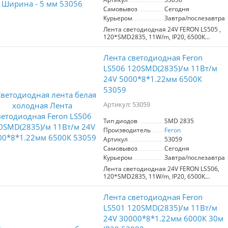
Самовывоз
Сегодня
Курьером
Завтра/послезавтра
Лента светодиодная 24V FERON LS505 ,
120*SMD2835, 11W/m, IP20, 6500К
(белый холодный), Кратность резки мм
каждый диод мм, 5000*5*1.5мм
Лента светодиодная Feron
LS506 120SMD(2835)/м 11Вт/м
24V 5000*8*1.22мм 6500К
53059
Артикул: 53059
Тип диодов
SMD 2835
Производитель
Feron
Артикул
53059
Самовывоз
Сегодня
Курьером
Завтра/послезавтра
Лента светодиодная 24V FERON LS506,
120*SMD2835, 11W/m, IP20, 6500К
(белый холодный), Кратность резки мм
каждый диод мм, 5000*8*1.22мм
Лента светодиодная Feron
LS501 120SMD(2835)/м 11Вт/м
24V 30000*8*1.22мм 6000К 30м