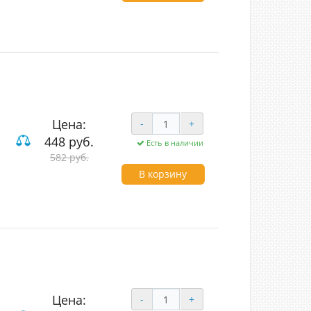
Цена:
-
+
448 руб.
Есть в наличии
582 руб.
но
В корзину
Цена:
-
+