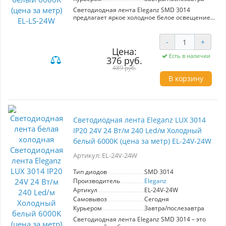
Светодиодная лента Eleganz SMD 3014
предлагает яркое холодное белое освещение
(цветовая температура 6500K) с мощностью 24
Вт/м. С 240 диодами на метр, она
обеспечивает высокую световую отдачу,
-
+
идеально подходя для натяжных потолков,
Цена:
кухонь и рабочих зон. Рабочее напряжение –
Есть в наличии
376 руб.
12 В, степень защиты IP20 делает её
489 руб.
подходящей для использования в
помещениях. Лента идеально сочетает
В корзину
качество и энергоэффективность, создавая
стильное освещение в любом интерьере.
Светодиодная лента Eleganz LUX 3014
IP20 24V 24 Вт/м 240 Led/м Холодный
белый 6000K (цена за метр) EL-24V-24W
Артикул: EL-24V-24W
Тип диодов
SMD 3014
Производитель
Eleganz
Артикул
EL-24V-24W
Самовывоз
Сегодня
Курьером
Завтра/послезавтра
Светодиодная лента Eleganz SMD 3014 – это