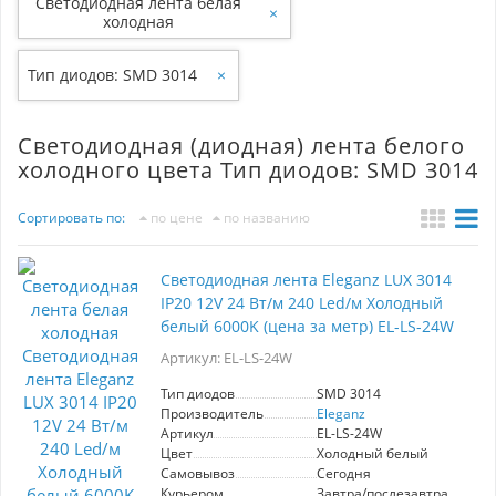
Светодиодная лента белая
×
холодная
Тип диодов: SMD 3014
×
Светодиодная (диодная) лента белого
холодного цвета Тип диодов: SMD 3014
Сортировать по:
по цене
по названию
Светодиодная лента Eleganz LUX 3014
IP20 12V 24 Вт/м 240 Led/м Холодный
белый 6000K (цена за метр) EL-LS-24W
Артикул: EL-LS-24W
Тип диодов
SMD 3014
Производитель
Eleganz
Артикул
EL-LS-24W
Цвет
Холодный белый
Самовывоз
Сегодня
Курьером
Завтра/послезавтра