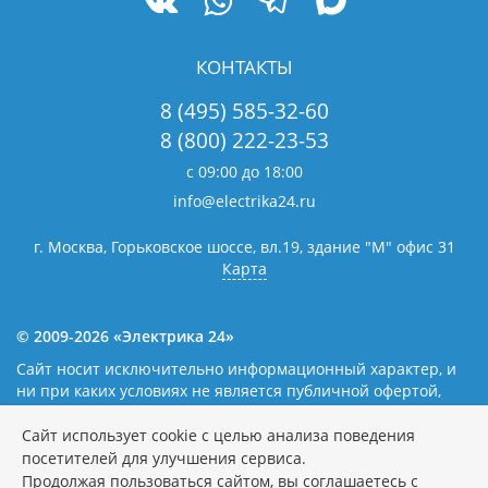
КОНТАКТЫ
8 (495) 585-32-60
8 (800) 222-23-53
с 09:00 до 18:00
info@electrika24.ru
г. Москва, Горьковское шоссе, вл.19,
здание "М" офис 31
Карта
© 2009-2026 «Электрика 24»
Сайт носит исключительно информационный характер, и
ни при каких условиях не является публичной офертой,
определяемой положениями статьи 437(2) Гражданского
кодекса Российской Федерации. Наличие и цены уточняйте
Сайт использует cookie с целью анализа поведения
у наших операторов.
Политика обработки персональных
посетителей для улучшения сервиса.
данных
Продолжая пользоваться сайтом, вы соглашаетесь с