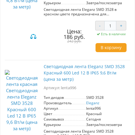
Курьером
Завтра/послезавтра
Светодиодная лента Eleganz SMD 3528 в
красном цвете предназначена для
декоративной подсветки и освещения. Она
имеет 60 диодов на метр и мощность 4,8 Вт/м,
-
+
что обеспечивает яркий и насыщенный свет.
Цена:
Работает от напряжения 12 В, герметичная
Есть в наличии
186 руб.
конструкция с защитой IP65 позволяет
использовать ленту в помещениях и на улице.
242 руб.
Цена указана за 1 метр. Идеальный выбор для
В корзину
создания атмосферного освещения.
Светодиодная лента Eleganz SMD 3528
Красный 600 Led 12 В IP65 9,6 Вт/м
(цена за метр)
Артикул: lenta996
Тип диодов
SMD 3528
Производитель
Eleganz
Артикул
lenta996
Цвет
Красный
Самовывоз
Сегодня
Курьером
Завтра/послезавтра
Светодиодная лента Eleganz SMD 3528