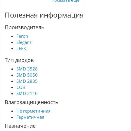
Показать ещё
Долговечность и простота в использовании
делают Feron LS604 идеальным выбором для
любых световых решений.
Полезная информация
Производитель
Feron
Eleganz
LEEK
Тип диодов
SMD 3528
SMD 5050
SMD 2835
COB
SMD 2110
Влагозащищенность
Не герметичная
Герметичная
Назначение