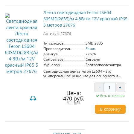
Лента светодиодная Feron LS604
60SMD(2835)/м 4.8Вт/м 12V красный IP65
5 метров 27676
Артикул: 27676
Тип диодов
SMD 2835
Производитель
Feron
Артикул
27676
Самовывоз
Сегодня
Курьером
Завтра/послезавтра
Светодиодная лента Feron LS604 – это
универсальное решение для основного и
акцентного освещения. Работая на
напряжении 12 В, она обладает мощностью
-
+
4,8 Вт/м и включает 60 диодов SMD 2835 на
Цена:
метр, обеспечивая яркий и равномерный свет.
Есть в наличии
470 руб.
Устойчивость к воде (IP65) позволяет
использовать ленту в помещениях и на улице.
611 руб.
Двойной медный слой гарантирует
В корзину
эффективный теплоотвод и надежность
монтажа, даже при установке
непрофессионалами. Лента легко гнется и
устанавливается, а качественный клейкий
слой обеспечивает надежное крепление.