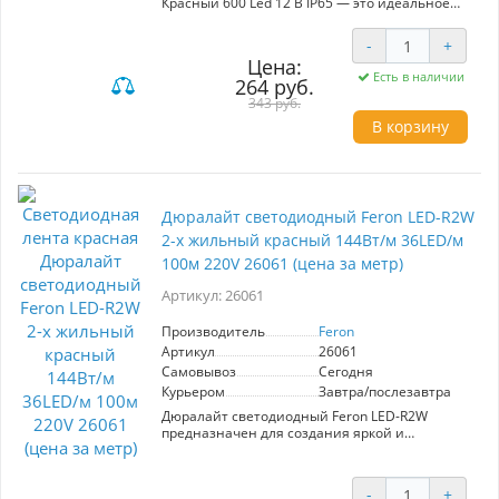
Красный 600 Led 12 В IP65 — это идеальное
решение для создания эффектного освещения
в любых условиях. С мощностью 9,6 Вт/м и 120
-
+
диодами на метр, лента обеспечивает яркое и
Цена:
равномерное свечение. Герметичный корпус с
Есть в наличии
264 руб.
защитой IP65 делает ее подходящей для
использования как в помещениях, так и на
343 руб.
улице, включая ванные комнаты, кухни и
В корзину
наружные декоративные элементы.
Эта лента отлично подойдет для оформления
интерьеров, создания акцентного освещения,
а также для праздничного декора. Низкое
Дюралайт светодиодный Feron LED-R2W
рабочее напряжение 12 В и высокая степень
защиты гарантируют безопасность и
2-х жильный красный 144Вт/м 36LED/м
долговечность использования. Выбирайте
100м 220V 26061 (цена за метр)
Eleganz для стильного и функционального
освещения.
Артикул: 26061
Производитель
Feron
Артикул
26061
Самовывоз
Сегодня
Курьером
Завтра/послезавтра
Дюралайт светодиодный Feron LED-R2W
предназначен для создания яркой и
эффектной подсветки. Основные
характеристики: длина 100 м, 2-х жильный, 36
светодиодов на метр, мощность 1,44 Вт/м,
-
+