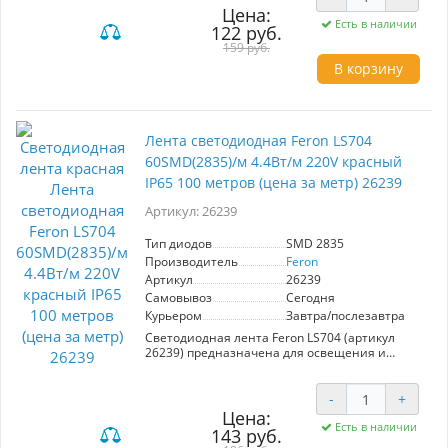
напряжение 220 В. Защита IP65 обеспечивает
Цена:
устойчивость к влаге и пыли. В комплект
Есть в наличии
122 руб.
входят 2 заглушки, 2 сетевых шнура и 2
коннектора. Возможность резки через каждые
159 руб.
2 метра позволяет легко адаптировать длину
В корзину
под любые нужды. Идеален для праздничного
оформления и декоративного освещения.
Лента светодиодная Feron LS704
60SMD(2835)/м 4.4Вт/м 220V красный
IP65 100 метров (цена за метр) 26239
Артикул: 26239
Тип диодов
SMD 2835
Производитель
Feron
Артикул
26239
Самовывоз
Сегодня
Курьером
Завтра/послезавтра
Светодиодная лента Feron LS704 (артикул
26239) предназначена для освещения и
декоративной подсветки. Основные
характеристики:
-
+
- Длина: 100 м
Цена:
- Тип диодов: SMD 2835
Есть в наличии
143 руб.
- Количество диодов: 60 на метр