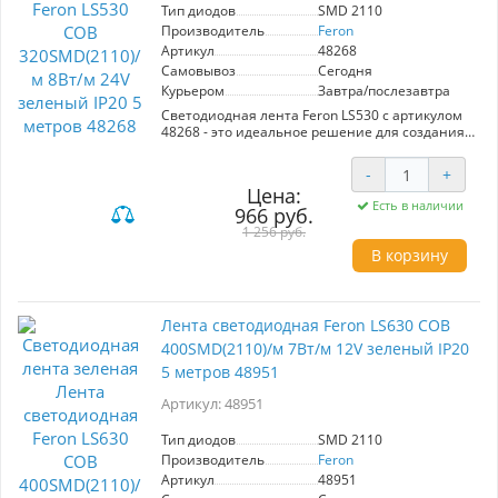
Тип диодов
SMD 2110
Производитель
Feron
Артикул
48268
Самовывоз
Сегодня
Курьером
Завтра/послезавтра
Светодиодная лента Feron LS530 с артикулом
48268 - это идеальное решение для создания
атмосферного освещения. С мощностью 8 Вт/
м и 320 диодов SMD 2110 на метр, она
-
+
обеспечивает яркое и равномерное свечение
Цена:
в насыщенном зеленом цвете. Напряжение
Есть в наличии
966 руб.
24V и степень защиты IP20 делают ленту
безопасной для использования в помещениях.
1 256 руб.
В корзину
Эта лента будет особенно полезна для
оформления интерьеров, создания
акцентного освещения на мероприятиях, а
также для подсветки витрин и рекламных
Лента светодиодная Feron LS630 COB
вывесок. Благодаря возможности резки через
400SMD(2110)/м 7Вт/м 12V зеленый IP20
каждые 49,7 мм, вы сможете легко
адаптировать ее под любые размеры и формы.
5 метров 48951
Feron LS530 - это надежный выбор для тех, кто
ценит качество и стиль в освещении.
Артикул: 48951
Тип диодов
SMD 2110
Производитель
Feron
Артикул
48951