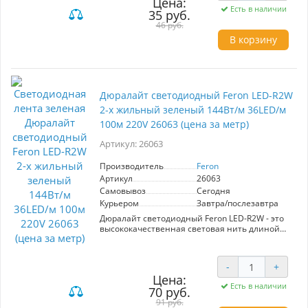
Цена:
Есть в наличии
степень защиты IP65, что обеспечивает
35 руб.
надежную эксплуатацию в условиях
46 руб.
влажности. В комплект входят 2 заглушки, 2
В корзину
сетевых шнура и 2 коннектора для удобства
установки. Резка возможна через каждые 2
метра. Идеально подходит для праздничного
оформления и освещения.
Дюралайт светодиодный Feron LED-R2W
2-х жильный зеленый 144Вт/м 36LED/м
100м 220V 26063 (цена за метр)
Артикул: 26063
Производитель
Feron
Артикул
26063
Самовывоз
Сегодня
Курьером
Завтра/послезавтра
Дюралайт светодиодный Feron LED-R2W - это
высококачественная световая нить длиной
100 метров с двумя жилами и ярким зеленым
светом. С мощностью 1,44 Вт/м и 36
светодиодами на метр, она обеспечивает
-
+
эффективное освещение для различных
Цена:
декоративных и праздничных целей. Степень
Есть в наличии
70 руб.
защиты IP65 гарантирует
водонепроницаемость и надежность в любых
91 руб.