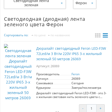
Светодиодная лента
×
Ферон
×
зеленая
Светодиодная (диодная) лента
зеленого цвета Ферон
Сортировать по:
по цене
по названию
Дюралайт светодиодный Feron LED-F3W
72Led/м 3 Вт/м 220V IP65 3-х жильный
зеленый 50 метров 26069
Артикул: 26069
Производитель
Feron
Артикул
26069
Самовывоз
Сегодня
Курьером
Завтра/послезавтра
Дюралайт светодиодный Feron LED-F3W - это 3-
х жильная световая нить зеленого цвета с
мощностью 2,88 Вт/м и плотностью 72 LED/м.
Длина бобины составляет 50 метров, что
-
+
позволяет создать большие световые
декорации. Работает от сети 220 В, имеет