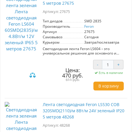
- Качественное нанесение клейкого слоя для
5 метров 27675
надежной фиксации.
- Длительный срок службы.
Артикул: 27675
Идеально подходит для создания
Тип диодов
SMD 2835
атмосферного освещения в интерьере.
Производитель
Feron
Артикул
27675
Самовывоз
Сегодня
Курьером
Завтра/послезавтра
Светодиодная лента Feron LS604 – это
универсальное решение для основного и
акцентного освещения. Работая на
напряжении 12V, она обеспечивает мощность
-
+
4,8 Вт/м и содержит 60 диодов SMD 2835 на
Цена:
метр, что гарантирует яркость и равномерное
Есть в наличии
470 руб.
свечение. Степень защиты IP65 позволяет
использовать ленту в помещениях с
611 руб.
повышенной влажностью. Двойной медный
В корзину
слой улучшает теплоотвод и увеличивает срок
службы, а качественный клейкий слой
облегчает монтаж. Лента легко режется через
каждые 50 мм, что позволяет адаптировать её
Лента светодиодная Feron LS530 COB
под любые размеры. Цвет – зеленый.
320SMD(2110)/м 8Вт/м 24V зеленый IP20
5 метров 48268
Артикул: 48268