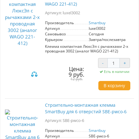
WAGO 221-412)
Артикул: luxel3002
Производитель
Smartbuy
Артикул
luxel3002
Самовывоз
Сегодня
Курьером
Завтра/послезавтра
Клемма компактная ЛюксЭл с рычажками 2-х
проводная 3002 (аналог WAGO 221-412)
-
+
Цена:
Есть в наличии
9 руб.
12 руб.
В корзину
Строительно-монтажная клемма
SmartBuy для 6 отверстий SBE-pwco-6
Артикул: SBE-pwco-6
Производитель
Smartbuy
Артикул
SBE-pwco-6