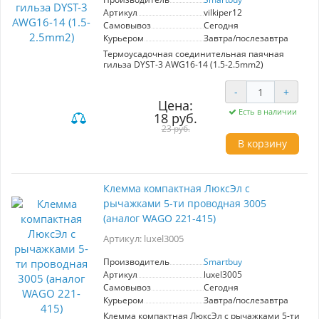
Артикул
vilkiper12
Самовывоз
Сегодня
Курьером
Завтра/послезавтра
Термоусадочная соединительная паячная
гильза DYST-3 AWG16-14 (1.5-2.5mm2)
-
+
Цена:
Есть в наличии
18 руб.
23 руб.
В корзину
Клемма компактная ЛюксЭл с
рычажками 5-ти проводная 3005
(аналог WAGO 221-415)
Артикул: luxel3005
Производитель
Smartbuy
Артикул
luxel3005
Самовывоз
Сегодня
Курьером
Завтра/послезавтра
Клемма компактная ЛюксЭл с рычажками 5-ти