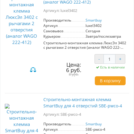
(аналог WAGO 222-412)
Артикул: luxel3402
Производитель
Smartbuy
Артикул
luxel3402
Самовывоз
Сегодня
Курьером
Завтра/послезавтра
Cтроительно-монтажная клемма ЛюксЭл 3402
с рычагами 2 отверстия (аналог WAGO 222-
412)
-
+
Цена:
Есть в наличии
6 руб.
8 руб.
В корзину
Строительно-монтажная клемма
SmartBuy для 4 отверстий SBE-pwco-4
Артикул: SBE-pwco-4
Производитель
Smartbuy
Артикул
SBE-pwco-4