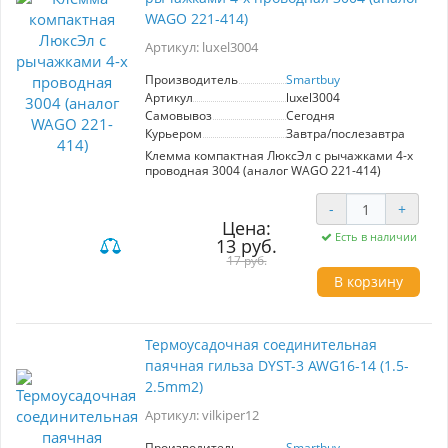
WAGO 221-414)
Артикул: luxel3004
Производитель
Smartbuy
Артикул
luxel3004
Самовывоз
Сегодня
Курьером
Завтра/послезавтра
Клемма компактная ЛюксЭл с рычажками 4-х
проводная 3004 (аналог WAGO 221-414)
-
+
Цена:
Есть в наличии
13 руб.
17 руб.
В корзину
Термоусадочная соединительная
паячная гильза DYST-3 AWG16-14 (1.5-
2.5mm2)
Артикул: vilkiper12
Производитель
Smartbuy