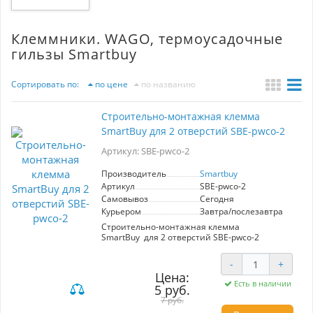
Клеммники. WAGO, термоусадочные
гильзы Smartbuy
Сортировать по:
по цене
по названию
Строительно-монтажная клемма
SmartBuy для 2 отверстий SBE-pwco-2
Артикул: SBE-pwco-2
Производитель
Smartbuy
Артикул
SBE-pwco-2
Самовывоз
Сегодня
Курьером
Завтра/послезавтра
Строительно-монтажная клемма
SmartBuy для 2 отверстий SBE-pwco-2
-
+
Цена:
Есть в наличии
5 руб.
7 руб.