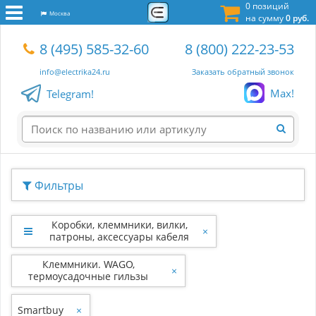
0 позиций
Москва
на сумму
0 руб.
8 (495) 585-32-60
8 (800) 222-23-53
info@electrika24.ru
Заказать обратный звонок
Max!
Telegram!
Фильтры
Коробки, клеммники, вилки,
×
патроны, аксессуары кабеля
Клеммники. WAGO,
×
термоусадочные гильзы
Smartbuy
×