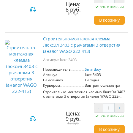
Цена:
Есть в наличии
8 руб.
10 руб.
В корзину
Cтроительно-монтажная клемма
ЛюксЭл 3403 с рычагами 3 отверстия
(аналог WAGO 222-413)
Артикул: luxel3403
Производитель
Smartbuy
Артикул
luxel3403
Самовывоз
Сегодня
Курьером
Завтра/послезавтра
Cтроительно-монтажная клемма ЛюксЭл 3403
с рычагами 3 отверстия (аналог WAGO 222-
413)
-
+
Цена:
Есть в наличии
9 руб.
12 руб.
В корзину