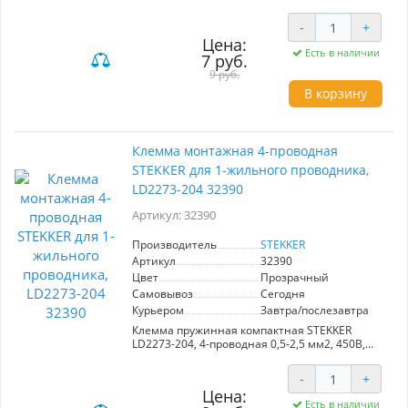
установка),серый
-
+
Цена:
Есть в наличии
7 руб.
9 руб.
В корзину
Клемма монтажная 4-проводная
STEKKER для 1-жильного проводника,
LD2273-204 32390
Артикул: 32390
Производитель
STEKKER
Артикул
32390
Цвет
Прозрачный
Самовывоз
Сегодня
Курьером
Завтра/послезавтра
Клемма пружинная компактная STEKKER
LD2273-204, 4-проводная 0,5-2,5 мм2, 450В,
24A, без пасты, материал изделия
поликарбонат, латунь, сталь. Тип провода
-
+
одножильный, материал провода медь,
Цена:
температура окружающей среды -20...+40°C
Есть в наличии