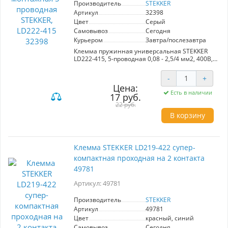
Производитель
STEKKER
Артикул
32398
Цвет
Серый
Самовывоз
Сегодня
Курьером
Завтра/послезавтра
Клемма пружинная универсальная STEKKER
LD222-415, 5-проводная 0,08 - 2,5/4 мм2, 400В,
24 A, 32 A, без пасты, материал изделия
пластик, латунь. Тип провода одножильный/
-
+
многожильный, материал провода медь,
Цена:
температура окружающей среды -20...+40°C
Есть в наличии
17 руб.
22 руб.
В корзину
Клемма STEKKER LD219-422 супер-
компактная проходная на 2 контакта
49781
Артикул: 49781
Производитель
STEKKER
Артикул
49781
Цвет
красный, синий
Самовывоз
Сегодня