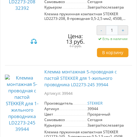
Самовывоз
Сегодня
Курьером
Завтра/послезавтра
Клемма пружинная компактная STEKKER
LD2273-208, 8-проводная 0,5-2,5 мм2, 450В,
24A, без пасты, материал изделия
поликарбонат, латунь, сталь. Тип провода
-
+
одножильный, материал провода медь,
Цена:
температура окружающей среды -20...+40°C
Есть в наличии
13 руб.
17 руб.
В корзину
Клемма монтажная 5-проводная с
пастой STEKKER для 1-жильного
проводника LD2273-245 39944
Артикул: 39944
Производитель
STEKKER
Артикул
39944
Цвет
Прозрачный
Самовывоз
Сегодня
Курьером
Завтра/послезавтра
Клемма пружинная компактная STEKKER
LD2273-245 , 5-проводная 0,5-2,5 мм2, 450В,