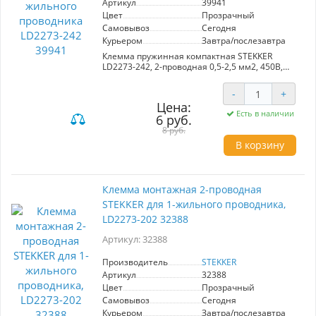
Артикул
39941
Цвет
Прозрачный
Самовывоз
Сегодня
Курьером
Завтра/послезавтра
Клемма пружинная компактная STEKKER
LD2273-242, 2-проводная 0,5-2,5 мм2, 450В,
24A, с пастой, материал изделия
поликарбонат, латунь, сталь. Тип провода
-
+
одножильный, материал провода медь,
Цена:
температура окружающей среды -20...+40°C
Есть в наличии
6 руб.
8 руб.
В корзину
Клемма монтажная 2-проводная
STEKKER для 1-жильного проводника,
LD2273-202 32388
Артикул: 32388
Производитель
STEKKER
Артикул
32388
Цвет
Прозрачный
Самовывоз
Сегодня
Курьером
Завтра/послезавтра