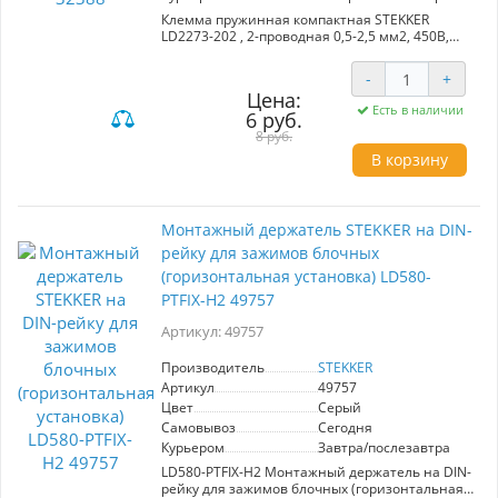
Клемма пружинная компактная STEKKER
LD2273-202 , 2-проводная 0,5-2,5 мм2, 450В,
24A, без пасты, материал изделия
поликарбонат, латунь, сталь. Тип провода
-
+
одножильный, материал провода медь,
Цена:
температура окружающей среды -20...+40°C
Есть в наличии
6 руб.
8 руб.
В корзину
Монтажный держатель STEKKER на DIN-
рейку для зажимов блочных
(горизонтальная установка) LD580-
PTFIX-H2 49757
Артикул: 49757
Производитель
STEKKER
Артикул
49757
Цвет
Серый
Самовывоз
Сегодня
Курьером
Завтра/послезавтра
LD580-PTFIX-H2 Монтажный держатель на DIN-
рейку для зажимов блочных (горизонтальная