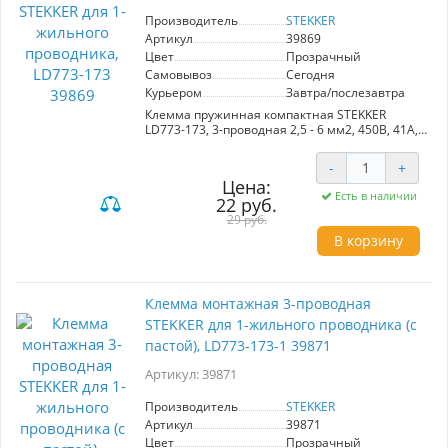
Производитель
STEKKER
Артикул
39869
Цвет
Прозрачный
Самовывоз
Сегодня
Курьером
Завтра/послезавтра
Клемма пружинная компактная STEKKER
LD773-173, 3-проводная 2,5 - 6 мм2, 450В, 41А,
без пасты, материал изделия поликарбонат,
латунь, сталь. Тип провода одножильный,
-
+
материал провода медь, температура
Цена:
окружающей среды - 25...+40°С
Есть в наличии
22 руб.
29 руб.
В корзину
Клемма монтажная 3-проводная
STEKKER для 1-жильного проводника (с
пастой), LD773-173-1 39871
Артикул: 39871
Производитель
STEKKER
Артикул
39871
Цвет
Прозрачный