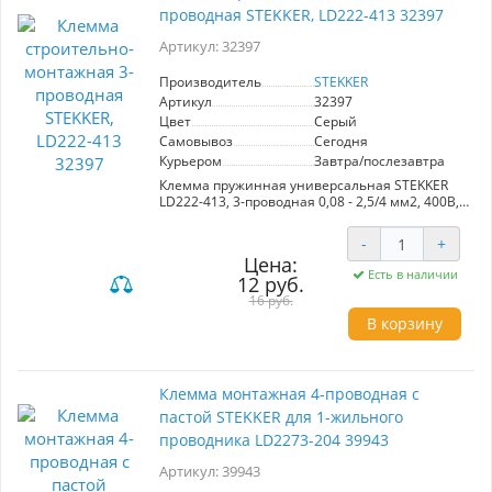
проводная STEKKER, LD222-413 32397
Артикул: 32397
Производитель
STEKKER
Артикул
32397
Цвет
Серый
Самовывоз
Сегодня
Курьером
Завтра/послезавтра
Клемма пружинная универсальная STEKKER
LD222-413, 3-проводная 0,08 - 2,5/4 мм2, 400В,
24 A, 32 A, без пасты, материал изделия
пластик, латунь. Тип провода одножильный/
-
+
многожильный, материал провода медь,
Цена:
температура окружающей среды -20...+40°C
Есть в наличии
12 руб.
Характеристики:
Клеммы LD222-413 артикул 32397 оснащены
16 руб.
тестовым окном для проверки наличия
В корзину
напряжения без разбора цепи. Пружинное
соединение обеспечивает надежность
контакта как одножильных, так и
многожильных проводников с широким
Клемма монтажная 4-проводная с
диапазоном сечений. Необходимая длина
пастой STEKKER для 1-жильного
зачистки изоляции проводника 10 мм.
Доступны в двух вариантах упаковки: 5 штук в
проводника LD2273-204 39943
пакете DIY и короб (количество в коробе
зависит от артикула).
Артикул: 39943
Применение: