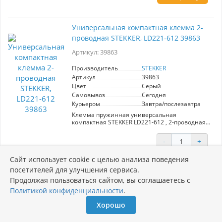
Универсальная компактная клемма 2-
проводная STEKKER, LD221-612 39863
Артикул: 39863
Производитель
STEKKER
Артикул
39863
Цвет
Серый
Самовывоз
Сегодня
Курьером
Завтра/послезавтра
Клемма пружинная универсальная
компактная STEKKER LD221-612 , 2-проводная
0,5-6 мм2, 450В, 41А, без пасты, материал
изделия пластик, медь. Тип провода
-
+
одножильный/многожильный, материал
Цена:
провода медь, температура окружающей
Есть в наличии
25 руб.
Сайт использует cookie с целью анализа поведения
среды -20...+40°C
33 руб.
посетителей для улучшения сервиса.
В корзину
Продолжая пользоваться сайтом, вы соглашаетесь с
Политикой конфиденциальности
.
Хорошо
Клемма STEKKER LD220-103 супер-
компактная разветвительная 1 вход 3