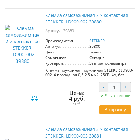
Клемма самозажимная 2-х контактная
STEKKER, LD900-002 39880
Артикул: 39880
Производитель
STEKKER
Артикул
39880
Цвет
Белый
Самовывоз
Сегодня
Курьером
Завтра/послезавтра
Клемма пружинная пружинная STEKKER LD900-
002, 4-проводная 0,5-2,5 мм2, 250В, 4A, без
пасты, материал изделия полипропилен,
сталь. Тип провода одножильный/
-
+
многожильный, материал провода сталь,
Цена:
температура окружающей среды -20...+40°C
Есть в наличии
4 руб.
5 руб.
В корзину
Клемма самозажимная 3-х контактная
STEKKER, LD900-003 39881