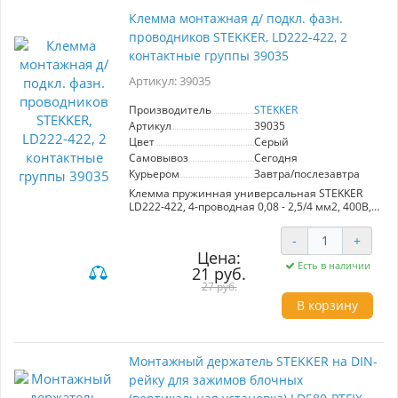
Клемма монтажная д/ подкл. фазн.
проводников STEKKER, LD222-422, 2
контактные группы 39035
Артикул: 39035
Производитель
STEKKER
Артикул
39035
Цвет
Серый
Самовывоз
Сегодня
Курьером
Завтра/послезавтра
Клемма пружинная универсальная STEKKER
LD222-422, 4-проводная 0,08 - 2,5/4 мм2, 400В,
24 A, 32 A, без пасты, материал изделия
пластик, латунь. Тип провода одножильный/
-
+
многожильный, материал провода медь,
Цена:
температура окружающей среды -20...+40°C
Есть в наличии
21 руб.
27 руб.
В корзину
Монтажный держатель STEKKER на DIN-
рейку для зажимов блочных