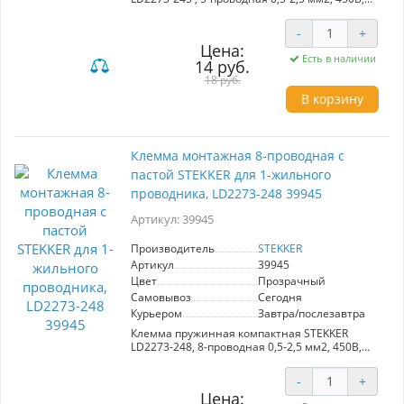
24A, с пастой, материал изделия
поликарбонат, латунь, сталь. Тип провода
-
+
одножильный, материал провода медь,
Цена:
температура окружающей среды -20...+40°C
Есть в наличии
14 руб.
18 руб.
В корзину
Клемма монтажная 8-проводная с
пастой STEKKER для 1-жильного
проводника, LD2273-248 39945
Артикул: 39945
Производитель
STEKKER
Артикул
39945
Цвет
Прозрачный
Самовывоз
Сегодня
Курьером
Завтра/послезавтра
Клемма пружинная компактная STEKKER
LD2273-248, 8-проводная 0,5-2,5 мм2, 450В,
24A, с пастой, материал изделия
поликарбонат, латунь, сталь. Тип провода
-
+
одножильный, материал провода медь,
Цена:
температура окружающей среды -20...+40°C