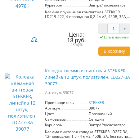
Курьером
Завтра/послезавтра
Клемма пружинная компактная STEKKER
LD219-422, 4-проводная 0,2-4мм2, 450В, 32А,
без пасты, материал изделия поликарбонат,
медь. Тип провода одножильный/
-
+
многожильный, материал провода медь,
Цена:
температура окружающей среды -40..+50
Есть в наличии
18 руб.
23 руб.
В корзину
Колодка клеммная винтовая STEKKER,
линейка 12 штук, полиэтилен, LD227-3A
39077
Артикул: 39077
Производитель
STEKKER
Артикул
39077
Цвет
Прозрачный
Самовывоз
Сегодня
Курьером
Завтра/послезавтра
Клемма винтовая колодка STEKKER LD227-3A,
12-проводная 1,5 - 4 мм2, 450В, 3А, без пасты,