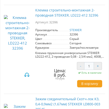
Клемма строительно-монтажная 2-
проводная STEKKER, LD222-412 32396
Артикул: 32396
Производитель
STEKKER
Артикул
32396
Цвет
Серый
Самовывоз
Сегодня
Курьером
Завтра/послезавтра
Клемма пружинная универсальная STEKKER
LD222-412, 2-проводная 0,08 - 2,5/4 мм2, 400В,
24 A, 32 A, без пасты, материал изделия
пластик, латунь. Тип провода одножильный/
-
+
многожильный, материал провода медь,
Цена:
температура окружающей среды -20...+40°C
Есть в наличии
8 руб.
10 руб.
В корзину
Зажим соединительный Скотч-лок K3,
0,4-0,9мм2 (1,67мм) STEKKER LD800-003