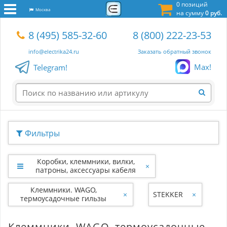
0 позиций
Москва
на сумму
0 руб.
8 (495) 585-32-60
8 (800) 222-23-53
info@electrika24.ru
Заказать обратный звонок
Max!
Telegram!
Фильтры
Коробки, клеммники, вилки,
×
патроны, аксессуары кабеля
Клеммники. WAGO,
×
STEKKER
×
термоусадочные гильзы
Клеммники. WAGO, термоусадочные