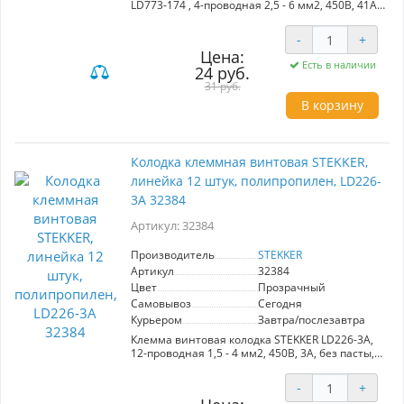
LD773-174 , 4-проводная 2,5 - 6 мм2, 450В, 41А,
без пасты, материал изделия поликарбонат,
латунь, сталь. Тип провода одножильный,
-
+
материал провода медь, температура
Цена:
окружающей среды - 25...+40°С
Есть в наличии
24 руб.
31 руб.
В корзину
Колодка клеммная винтовая STEKKER,
линейка 12 штук, полипропилен, LD226-
3A 32384
Артикул: 32384
Производитель
STEKKER
Артикул
32384
Цвет
Прозрачный
Самовывоз
Сегодня
Курьером
Завтра/послезавтра
Клемма винтовая колодка STEKKER LD226-3A,
12-проводная 1,5 - 4 мм2, 450В, 3А, без пасты,
материал изделия полипропилен, латунь,
сталь. Тип провода одножильный/
-
+
многожильный, материал провода латунь/