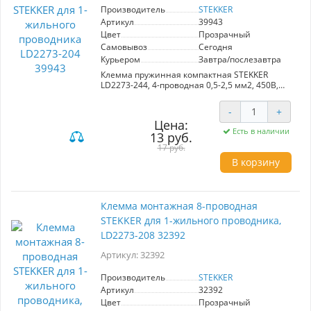
Предназначены для надежного монтажа
Производитель
STEKKER
проводников, чаще всего – в бытовых
Артикул
39943
условиях. На сегодняшний день являются
Цвет
Прозрачный
одними из самых популярных компактных
клемм на рынке благодаря удобству в
Самовывоз
Сегодня
использовании и привычной форме.
Курьером
Завтра/послезавтра
Клемма пружинная компактная STEKKER
LD2273-244, 4-проводная 0,5-2,5 мм2, 450В,
24A, с пастой, материал изделия
поликарбонат, латунь, сталь. Тип провода
-
+
одножильный, материал провода медь,
Цена:
температура окружающей среды -20...+40°C
Есть в наличии
13 руб.
17 руб.
В корзину
Клемма монтажная 8-проводная
STEKKER для 1-жильного проводника,
LD2273-208 32392
Артикул: 32392
Производитель
STEKKER
Артикул
32392
Цвет
Прозрачный