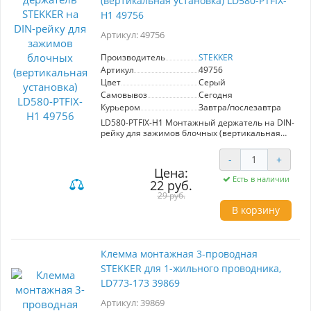
(вертикальная установка) LD580-PTFIX-
H1 49756
Артикул: 49756
Производитель
STEKKER
Артикул
49756
Цвет
Серый
Самовывоз
Сегодня
Курьером
Завтра/послезавтра
LD580-PTFIX-H1 Монтажный держатель на DIN-
рейку для зажимов блочных (вертикальная
установка), серый
-
+
Цена:
Есть в наличии
22 руб.
29 руб.
В корзину
Клемма монтажная 3-проводная
STEKKER для 1-жильного проводника,
LD773-173 39869
Артикул: 39869