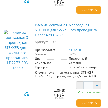
8 руб.
10 руб.
В корзину
Клемма монтажная 3-проводная
STEKKER для 1-жильного проводника,
LD2273-203 32389
Артикул: 32389
Производитель
STEKKER
Артикул
32389
Цвет
Прозрачный
Самовывоз
Сегодня
Курьером
Завтра/послезавтра
Клемма пружинная компактная STEKKER
LD2273-203, 3-проводная 0,5-2,5 мм2, 450В,
24A, без пасты, материал изделия
поликарбонат, латунь, сталь. Тип провода
-
+
одножильный, материал провода медь,
Цена:
температура окружающей среды -20...+40°C
Есть в наличии
8 руб.
10 руб.
В корзину