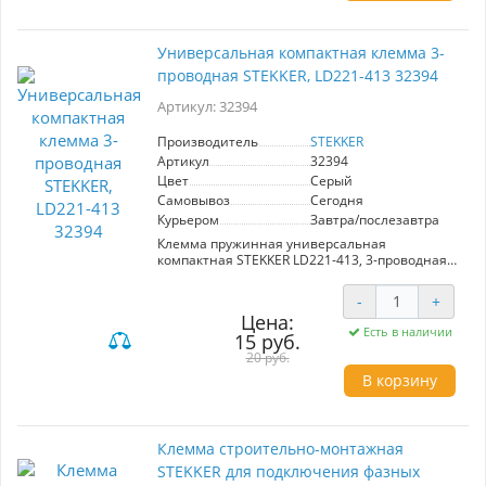
Универсальная компактная клемма 3-
проводная STEKKER, LD221-413 32394
Артикул: 32394
Производитель
STEKKER
Артикул
32394
Цвет
Серый
Самовывоз
Сегодня
Курьером
Завтра/послезавтра
Клемма пружинная универсальная
компактная STEKKER LD221-413, 3-проводная
0,14/0,2 - 4мм2, 450В, 32А, без пасты, материал
изделия пластик, латунь. Тип провода
-
+
одножильный/многожильный, материал
Цена:
провода медь, температура окружающей
Есть в наличии
15 руб.
среды -20...+40°C
20 руб.
В корзину
Клемма строительно-монтажная
STEKKER для подключения фазных