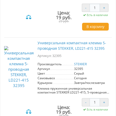
материал изделия Полиэтилен. Тип провода
одножильный/многожильный, материал
-
+
провода латунь/медь, температура
Цена:
окружающей среды -25°C ..+80°C
Есть в наличии
19 руб.
25 руб.
В корзину
Универсальная компактная клемма 5-
проводная STEKKER, LD221-415 32395
Артикул: 32395
Производитель
STEKKER
Артикул
32395
Цвет
Серый
Самовывоз
Сегодня
Курьером
Завтра/послезавтра
Клемма пружинная универсальная
компактная STEKKER LD221-415, 5-проводная
0,14/0,2 - 4мм2, 450В, 32А, без пасты, материал
изделия пластик, латунь. Тип провода
-
+
одножильный/многожильный, материал
Цена:
провода медь, температура окружающей
Есть в наличии
19 руб.
среды -20...+40°C
25 руб.