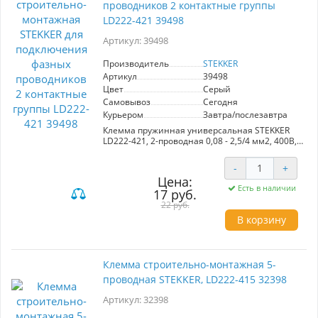
проводников 2 контактные группы
LD222-421 39498
Артикул: 39498
Производитель
STEKKER
Артикул
39498
Цвет
Серый
Самовывоз
Сегодня
Курьером
Завтра/послезавтра
Клемма пружинная универсальная STEKKER
LD222-421, 2-проводная 0,08 - 2,5/4 мм2, 400В,
24 A, 32 A, без пасты, материал изделия
пластик, латунь. Тип провода одножильный/
-
+
многожильный, материал провода медь,
Цена:
температура окружающей среды -20...+40°C
Есть в наличии
17 руб.
22 руб.
В корзину
Клемма строительно-монтажная 5-
проводная STEKKER, LD222-415 32398
Артикул: 32398