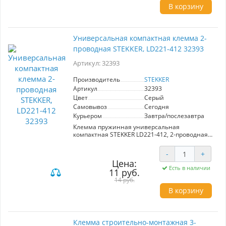
В корзину
Универсальная компактная клемма 2-
проводная STEKKER, LD221-412 32393
Артикул: 32393
Производитель
STEKKER
Артикул
32393
Цвет
Серый
Самовывоз
Сегодня
Курьером
Завтра/послезавтра
Клемма пружинная универсальная
компактная STEKKER LD221-412, 2-проводная
0,14/0,2 - 4мм2, 450В, 32А, без пасты, материал
изделия пластик, латунь. Тип провода
-
+
одножильный/многожильный, материал
Цена:
провода медь, температура окружающей
Есть в наличии
11 руб.
среды -20...+40°C
14 руб.
В корзину
Клемма строительно-монтажная 3-