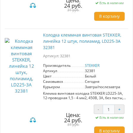
Цена:
медь, температура окружающей среды
Есть в наличии
24 руб.
-15...+95°C
31 руб.
В корзину
Колодка клеммная винтовая STEKKER,
линейка 12 штук, полиамид, LD225-3A
32381
Артикул: 32381
Производитель
STEKKER
Артикул
32381
Цвет
Белый
Самовывоз
Сегодня
Курьером
Завтра/послезавтра
Клемма винтовая колодка STEKKER LD225-3A,
12-проводная 1,5 - 4 мм2, 450В, 3А, без пасты,
материал изделия полиамид, латунь, сталь.
Тип провода одножильный/многожильный,
-
+
материал провода латунь/медь, температура
Цена:
окружающей среды -25...+125°C
Есть в наличии
24 руб.
31 руб.
В корзину