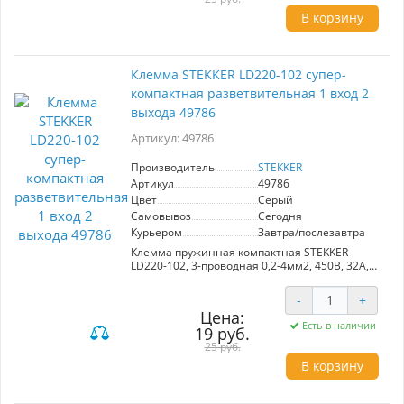
В корзину
Клемма STEKKER LD220-102 супер-
компактная разветвительная 1 вход 2
выхода 49786
Артикул: 49786
Производитель
STEKKER
Артикул
49786
Цвет
Серый
Самовывоз
Сегодня
Курьером
Завтра/послезавтра
Клемма пружинная компактная STEKKER
LD220-102, 3-проводная 0,2-4мм2, 450В, 32А,
без пасты, материал изделия полиамид 6.6,
латунь. Тип провода одножильный/
-
+
многожильный, материал провода медь,
Цена:
температура окружающей среды -20...+40°C
Есть в наличии
19 руб.
25 руб.
В корзину