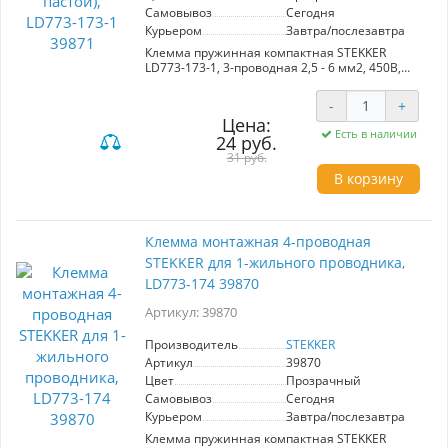
Самовывоз
Сегодня
Курьером
Завтра/послезавтра
Клемма пружинная компактная STEKKER
LD773-173-1, 3-проводная 2,5 - 6 мм2, 450В,
41А, с пастой, материал изделия
поликарбонат, латунь, сталь. Тип провода
-
+
одножильный, материал провода медь,
Цена:
температура окружающей среды - 25...+40°С
Есть в наличии
24 руб.
31 руб.
В корзину
Клемма монтажная 4-проводная
STEKKER для 1-жильного проводника,
LD773-174 39870
Артикул: 39870
Производитель
STEKKER
Артикул
39870
Цвет
Прозрачный
Самовывоз
Сегодня
Курьером
Завтра/послезавтра
Клемма пружинная компактная STEKKER