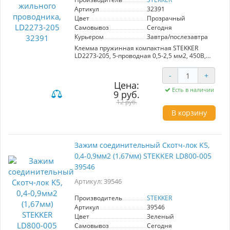
Артикул
32391
Цвет
Прозрачный
Самовывоз
Сегодня
Курьером
Завтра/послезавтра
Клемма пружинная компактная STEKKER
LD2273-205, 5-проводная 0,5-2,5 мм2, 450В,
24A, без пасты, материал изделия
поликарбонат, латунь, сталь. Тип провода
-
+
одножильный, материал провода медь,
Цена:
температура окружающей среды -20...+40°C
Есть в наличии
9 руб.
12 руб.
В корзину
Зажим соединительный Скотч-лок K5,
0,4-0,9мм2 (1,67мм) STEKKER LD800-005
39546
Артикул: 39546
Производитель
STEKKER
Артикул
39546
Цвет
Зеленый
Самовывоз
Сегодня