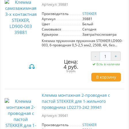
Артикул: 39881
Производитель
STEKKER
Артикул
39881
Цвет
Белый
Самовывоз
Сегодня
Курьером
Завтра/послезавтра
Клемма пружинная пружинная STEKKER LD900-
003, 6-проводная 0,5-2,5 мм2, 250В, 4A, без
пасты, материал изделия полипропилен,
сталь. Тип провода одножильный/
-
+
многожильный, материал провода сталь,
Цена:
температура окружающей среды -20...+40°C
Есть в наличии
4 руб.
5 руб.
В корзину
Клемма монтажная 2-проводная с
пастой STEKKER для 1-жильного
проводника LD2273-242 39941
Артикул: 39941
Производитель
STEKKER