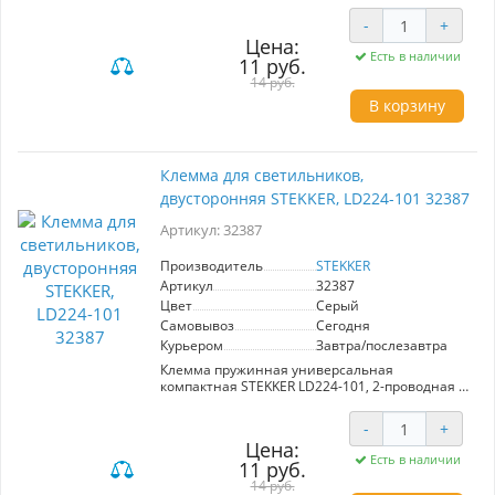
поликарбонат, латунь, сталь. Тип провода
-
+
одножильный, материал провода медь,
Цена:
температура окружающей среды -20...+40°C
Есть в наличии
11 руб.
14 руб.
В корзину
Клемма для светильников,
двусторонняя STEKKER, LD224-101 32387
Артикул: 32387
Производитель
STEKKER
Артикул
32387
Цвет
Серый
Самовывоз
Сегодня
Курьером
Завтра/послезавтра
Клемма пружинная универсальная
компактная STEKKER LD224-101, 2-проводная 1
- 2,5 мм2, 400В, 24A, без пасты, материал
изделия нейлон, латунь. Тип провода
-
+
одножильный/многожильный, материал
Цена:
провода латунь/медь, температура
Есть в наличии
11 руб.
окружающей среды -35...+60°C
14 руб.