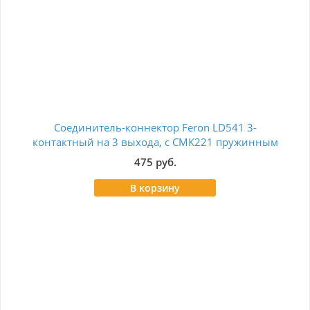
Соединитель-коннектор Feron LD541 3-
Кл
контактный на 3 выхода, с СМК221 пружинным
контактом IP68, черный, STEKKER 49194
475 руб.
В корзину