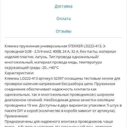
Доставка
Оплата
Отзывы
Клемма пружинная универсальная STEKKER LD222-413, 3-
проводная 0,08 - 2,5/4 мм2, 400В, 24 A, 32 A, без пасты, материал
изделия пластик, латунь. Тип провода одножильный/
многожильный, материал провода медь, температура
окружающей среды -20...+40°C
Характеристики:
Клеммы LD222-413 артикул 32397 оснащены тестовым окном для
проверки наличия напряжения без разбора цепи. Пружинное
соединение обеспечивает надежность контакта как
одножильных, так и многожильных проводников с широким
диапазоном сечений. Необходимая длина зачистки изоляции
проводника 10 мм. Доступны в двух вариантах упаковки: 5 штук в
пакете DIY и короб (количество в коробе зависит от артикула).
Применение:
Предназначены для надежного монтажа проводников, чаще
всего – в бытовых условиях. На сегодняшний день являются