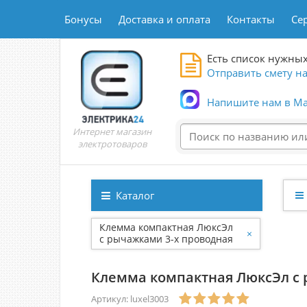
Бонусы
Доставка и оплата
Контакты
Се
Есть список нужных
Отправить смету на
Напишите нам в Ma
Интернет магазин
электротоваров
Каталог
Клемма компактная ЛюксЭл
×
с рычажками 3-х проводная
3003 (аналог WAGO 221-413)
Клемма компактная ЛюксЭл с р
Артикул: luxel3003