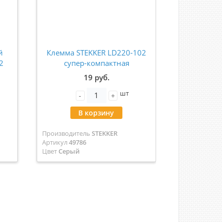
й
Клемма STEKKER LD220-102
Коробка
2
супер-компактная
STEKKER
001
разветвительная 1 вход 2
74х46х2
19 руб.
48
выхода 49786
шт
-
+
-
В корзину
В
Производитель
STEKKER
Производит
Артикул
49786
Артикул
4923
Цвет
Серый
Цвет
Черны