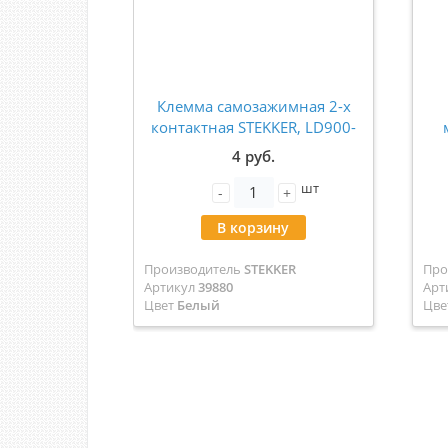
Клемма самозажимная 2-х
контактная STEKKER, LD900-
002 39880
S
4 руб.
шт
п
-
+
В корзину
Производитель
STEKKER
Про
Артикул
39880
Арт
Цвет
Белый
Цве