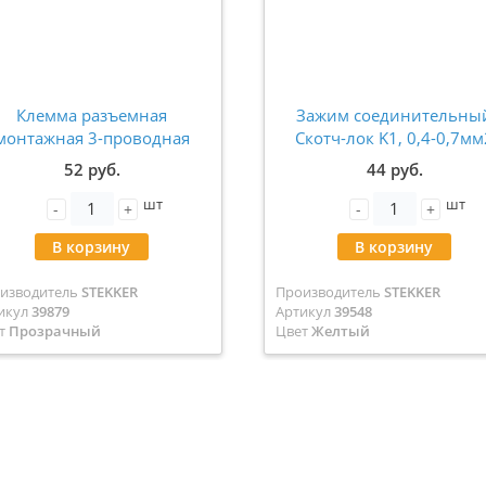
Клемма разъемная
Зажим соединительны
монтажная 3-проводная
Скотч-лок K1, 0,4-0,7мм
TEKKER для подключения
(1,52mm) STEKKER LD800-
52 руб.
44 руб.
фазных одножильных
(DIY упаковка 10шт) 395
шт
шт
роводников, LD700-413
-
+
-
+
39879
В корзину
В корзину
изводитель
STEKKER
Производитель
STEKKER
икул
39879
Артикул
39548
т
Прозрачный
Цвет
Желтый