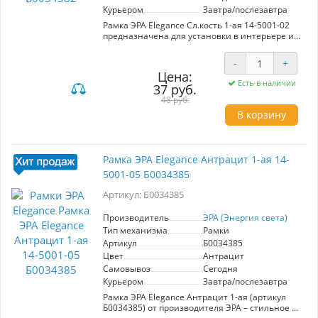
Курьером
Завтра/послезавтра
Рамка ЭРА Elegance Сл.кость 1-ая 14-5001-02
предназначена для установки в интерьере и
обеспечивает современный стиль и
функциональность. Изготавливается из
-
+
высококачественного пластика, что
Цена:
гарантирует долговечность и устойчивость к
Есть в наличии
37 руб.
механическим повреждениям. Цвет слоновой
кости придаёт элегантный вид и легко
48 руб.
вписывается в различные дизайнерские
В корзину
решения. Ключевые характеристики: -
Артикул: Б0034382 - Производитель: ЭРА - Тип:
1-ая рамка - Материал: пластик - Цвет:
слоновая кость Преимущества: - Лёгкость в
Рамка ЭРА Elegance Антрацит 1-ая 14-
установке и обслуживании. - Подходит для
5001-05 Б0034385
стандартных электрических устройств. -
Стильный дизайн, который обновит любой
Артикул: Б0034385
интерьер. - Высокая устойчивость к
выцветанию и воздействию внешней среды.
Эта рамка станет идеальным выбором для тех,
Производитель
ЭРА (Энергия света)
кто ценит качество и эстетику в деталях.
Тип механизма
Рамки
Артикул
Б0034385
Цвет
Антрацит
Самовывоз
Сегодня
Курьером
Завтра/послезавтра
Рамка ЭРА Elegance Антрацит 1-ая (артикул
Б0034385) от производителя ЭРА – стильное и