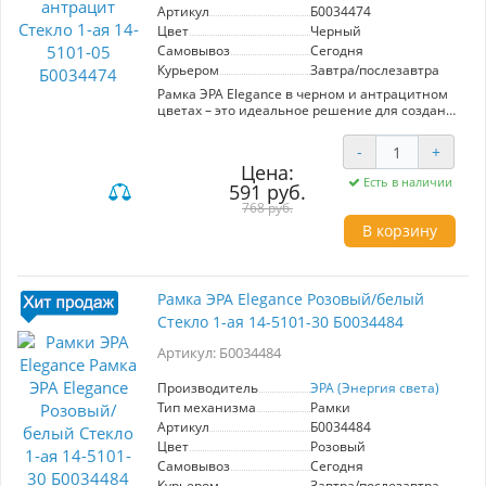
Артикул
Б0034474
Цвет
Черный
Самовывоз
Сегодня
Курьером
Завтра/послезавтра
Рамка ЭРА Elegance в черном и антрацитном
цветах – это идеальное решение для создания
стильного и современного интерьера.
Изготавливаемая из высококачественных
-
+
материалов, эта 1-ая рамка с стеклом сочетает
Цена:
в себе элегантный дизайн и
Есть в наличии
591 руб.
функциональность. Она легко
устанавливается и идеально подходит для
768 руб.
использования в жилых и офисных
В корзину
помещениях. Модель 14-5101-05 обеспечивает
надежную защиту электрических соединений
и гармонично вписывается в различные стили
оформления. Устойчивость к механическим
Рамка ЭРА Elegance Розовый/белый
повреждениям и простота в уходе делают ее
Стекло 1-ая 14-5101-30 Б0034484
практичным выбором для повседневного
использования. Обновите ваш интерьер с
Артикул: Б0034484
помощью рамки ЭРА Elegance, которая добавит
изысканности и современности в любое
пространство.
Производитель
ЭРА (Энергия света)
Тип механизма
Рамки
Артикул
Б0034484
Цвет
Розовый
Самовывоз
Сегодня
Курьером
Завтра/послезавтра