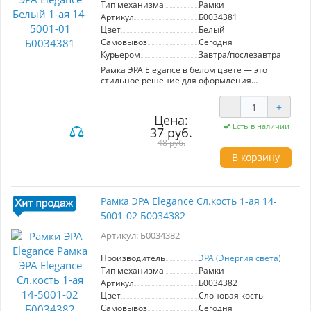
Тип механизма
Рамки
Артикул
Б0034381
Цвет
Белый
Самовывоз
Сегодня
Курьером
Завтра/послезавтра
Рамка ЭРА Elegance в белом цвете — это
стильное решение для оформления
электроустановок в вашем интерьере. Артикул
Б0034381 представляет собой
-
+
однофункциональную рамку, которая
Цена:
идеально подходит для установки в любом
Есть в наличии
37 руб.
помещении, сочетая в себе простоту и
элегантность. Ключевые характеристики: -
48 руб.
Производитель: ЭРА (Энергия света) - Модель:
В корзину
Elegance - Цвет: Белый - Количество мест: 1 Эта
рамка выполнена из высококачественных
материалов, что обеспечивает долговечность
и устойчивость к механическим
Рамка ЭРА Elegance Сл.кость 1-ая 14-
повреждениям. Установка не требует
5001-02 Б0034382
специальных навыков, что позволяет легко
заменить старые элементы на новые.
Артикул: Б0034382
Эстетичный дизайн гармонично вписывается
в любой стиль интерьера, добавляя ему
завершенность. Рамка ЭРА Elegance —
Производитель
ЭРА (Энергия света)
отличный выбор для тех, кто ценит качество и
Тип механизма
Рамки
стиль в деталях.
Артикул
Б0034382
Цвет
Слоновая кость
Самовывоз
Сегодня