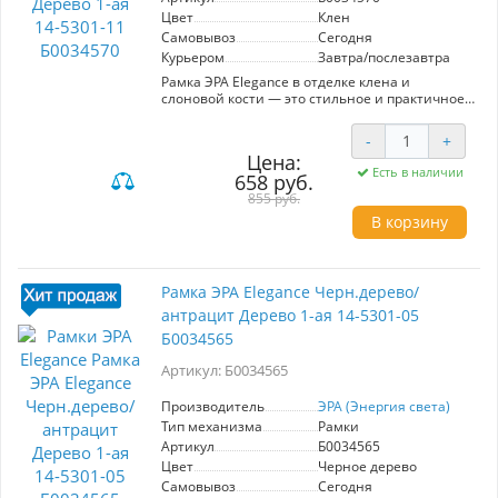
Цвет
Клен
Самовывоз
Сегодня
Курьером
Завтра/послезавтра
Рамка ЭРА Elegance в отделке клена и
слоновой кости — это стильное и практичное
решение для вашего интерьера. Модель с
одной ячейкой идеально подходит для
-
+
установки в помещениях с современным
Цена:
дизайном. Использование натурального
Есть в наличии
658 руб.
дерева обеспечивает долговечность и
устойчивость к повреждениям, а элегантный
855 руб.
цветовой контраст придаёт
В корзину
индивидуальность. Установка рамки проста и
быстра, что позволяет легко интегрировать её
в уже существующий интерьер. Специально
разработанная конструкция обеспечивает
Рамка ЭРА Elegance Черн.дерево/
надежное крепление и защиту от случайных
антрацит Дерево 1-ая 14-5301-05
повреждений. Рамка ЭРА Elegance не только
функциональна, но и станет ярким акцентом,
Б0034565
подчеркивающим стиль вашего дома.
Выбирая эту модель, вы получаете высокое
Артикул: Б0034565
качество и эстетическое удовольствие в одном
решении.
Производитель
ЭРА (Энергия света)
Тип механизма
Рамки
Артикул
Б0034565
Цвет
Черное дерево
Самовывоз
Сегодня