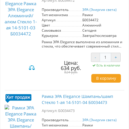
Артикул: Б0034472
рамка не только придаст вашему пространству
завершенность, но и обеспечит
функциональность. Выберите ЭРА Elegance
Производитель
ЭРА (Энергия света)
для создания стильного и комфортного
Тип механизма
Рамки
пространства.
Артикул
Б0034472
Цвет
Алюминий
Самовывоз
Сегодня
Курьером
Завтра/послезавтра
Рамка ЭРА Elegance выполнена из алюминия и
стекла, что обеспечивает современный стиль
и высокую прочность. Артикул: Б0034472,
модель 14-5101-03. Она предназначена для
-
+
установки одного электрического устройства,
Цена:
что делает её идеальным решением для
Есть в наличии
634 руб.
организации пространства в вашем доме или
офисе. Ключевые характеристики включают
824 руб.
лёгкость монтажа и универсальный дизайн,
В корзину
подходящий под различные интерьеры. ЭРА
(Энергия света) гарантирует высокое качество
материалов и долговечность использования.
Преимущества: стильный внешний вид,
Рамка ЭРА Elegance Шампань/шамп
устойчивость к механическим повреждениям
Стекло 1-ая 14-5101-04 Б0034473
и простота в уходе. Рамка не только улучшает
эстетику, но и обеспечивает надежную защиту
Артикул: Б0034473
для ваших электрических устройств.
Эффективное решение для создания
комфортной и современной атмосферы.
Производитель
ЭРА (Энергия света)
Тип механизма
Рамки