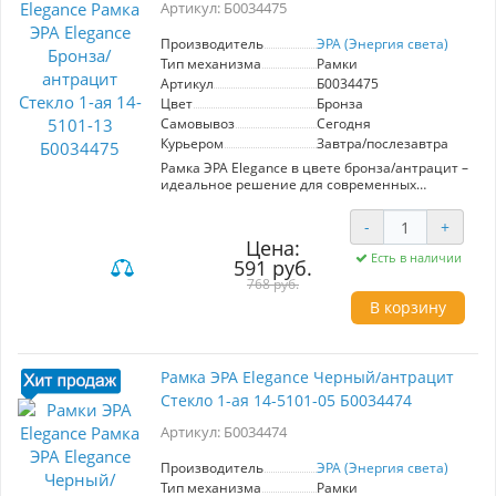
Артикул: Б0034475
качества, что подтверждает данная модель.
Выбирая рамку ЭРА Elegance, вы получаете не
только эстетическое удовольствие, но и
Производитель
ЭРА (Энергия света)
уверенность в надежности и долговечности
Тип механизма
Рамки
вашего решения.
Артикул
Б0034475
Цвет
Бронза
Самовывоз
Сегодня
Курьером
Завтра/послезавтра
Рамка ЭРА Elegance в цвете бронза/антрацит –
идеальное решение для современных
интерьеров. Модель выполнена из
качественных материалов, что обеспечивает
-
+
долговечность и стильный внешний вид.
Цена:
Стеклянная поверхность придаёт
Есть в наличии
591 руб.
элегантность и лёгкость, а 1-ая конструкция
позволяет удобно устанавливать один
768 руб.
элемент управления, например, выключатель
В корзину
или розетку. Установка рамки проста и быстра,
что делает её подходящей для
самостоятельного монтажа. Цветовое
сочетание бронзы и антрацита гармонично
Рамка ЭРА Elegance Черный/антрацит
вписывается в различные стили, от
Стекло 1-ая 14-5101-05 Б0034474
классического до минималистичного. Рамка
ЭРА Elegance не только функциональна, но и
Артикул: Б0034474
служит эстетическим акцентом в интерьере,
подчеркивая вашу индивидуальность.
Производитель
ЭРА (Энергия света)
Тип механизма
Рамки