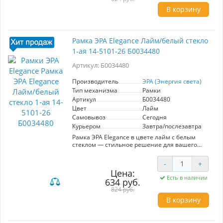
включают простоту установки и
В корзину
универсальность, что позволяет её
интегрировать в различные стили
оформления. Благодаря контрастным цветам,
рамка выделяется на фоне стен, подчеркивая
Рамка ЭРА Elegance Лайм/белый стекло
индивидуальность вашего пространства. ЭРА,
1-ая 14-5101-26 Б0034480
как производитель, гарантирует надежность и
безопасность своих изделий, что делает эту
Артикул: Б0034480
рамку не только эстетически
привлекательной, но и практичной.
Идеальный выбор для тех, кто ценит качество
Производитель
ЭРА (Энергия света)
и стиль.
Тип механизма
Рамки
Артикул
Б0034480
Цвет
Лайм
Самовывоз
Сегодня
Курьером
Завтра/послезавтра
Рамка ЭРА Elegance в цвете лайм с белым
стеклом — стильное решение для вашего
интерьера. Модель 14-5101-26 идеально
впишется в современные пространства,
-
+
добавляя яркий акцент. Одно из главных
Цена:
преимуществ — высококачественные
Есть в наличии
634 руб.
материалы, обеспечивающие долговечность и
устойчивость к повреждениям. Легкая
824 руб.
установка и совместимость с различными
В корзину
механизмами делают использование рамки
удобным. Эстетичный дизайн позволяет
сочетать ее с другими элементами декора,