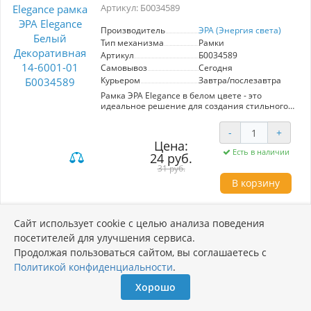
Артикул: Б0034589
универсальной. Рамка ЭРА — это отличный
выбор для тех, кто ценит стиль и качество в
каждой детали.
Производитель
ЭРА (Энергия света)
Тип механизма
Рамки
Артикул
Б0034589
Самовывоз
Сегодня
Курьером
Завтра/послезавтра
Рамка ЭРА Elegance в белом цвете - это
идеальное решение для создания стильного
интерьера. Модель 14-6001-01 сочетает в себе
элегантный дизайн и высокое качество
-
+
исполнения, что делает её универсальной для
Цена:
любых помещений. Изготовленная из
Есть в наличии
24 руб.
прочного материала, рамка обеспечивает
надежную эксплуатацию и легкость в
31 руб.
установке. Её лаконичный вид позволяет
В корзину
seamlessly интегрироваться в различные
стили оформления, будь то классика, модерн
или минимализм. Рамка обеспечивает
удобный доступ к электроустановочным
Сайт использует cookie с целью анализа поведения
рамка ЭРА Elegance Алюминий
изделиям, сохраняя при этом эстетическую
посетителей для улучшения сервиса.
Декоративная 14-6001-03 Б0034591
привлекательность. Выбор ЭРА - это не только
Продолжая пользоваться сайтом, вы соглашаетесь с
стиль, но и функциональность, которая
Артикул: Б0034591
подчеркнет индивидуальность вашего
Политикой конфиденциальности
.
пространства.
Производитель
ЭРА (Энергия света)
Хорошо
Тип механизма
Рамки
Артикул
Б0034591