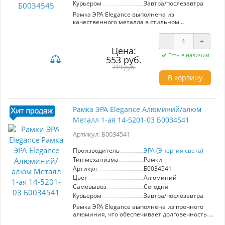
Курьером
Завтра/послезавтра
Рамка ЭРА Elegance выполнена из
качественного металла в стильном
антрацитовом цвете. Модель 1-ая (артикул
Б0034545) предназначена для установки в
-
+
стандартные электроустановочные
Цена:
устройства. Отличается высокой прочностью и
Есть в наличии
553 руб.
долговечностью, что обеспечивает надежную
эксплуатацию в любых условиях. Элегантный
719 руб.
дизайн гармонично впишется в любой
В корзину
интерьер, добавляя ему современности и
стиля. Ключевые характеристики: - Материал:
металл - Цвет: антрацит - Количество модулей:
1 - Производитель: ЭРА (Энергия света)
Рамка ЭРА Elegance Алюминий/алюм
Преимущества: - Легкость установки
Металл 1-ая 14-5201-03 Б0034541
благодаря стандартным размерам. -
Устойчивость к механическим повреждениям.
Артикул: Б0034541
- Универсальный дизайн подходит для жилых
и офисных помещений. Рамка ЭРА Elegance —
это идеальный выбор для тех, кто ценит
Производитель
ЭРА (Энергия света)
качество и стиль в своих интерьере.
Тип механизма
Рамки
Артикул
Б0034541
Цвет
Алюминий
Самовывоз
Сегодня
Курьером
Завтра/послезавтра
Рамка ЭРА Elegance выполнена из прочного
алюминия, что обеспечивает долговечность и
стильный внешний вид. Модель 1-ая 14-5201-