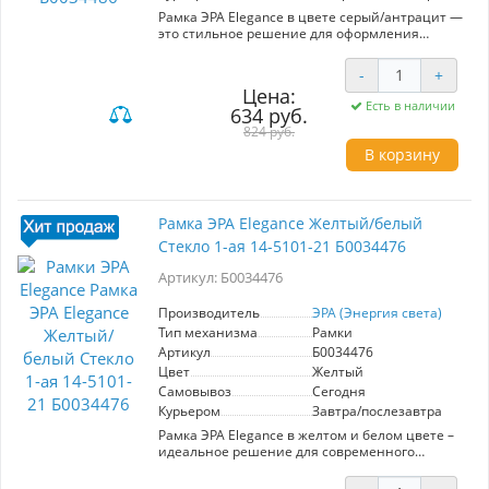
Рамка ЭРА Elegance в цвете серый/антрацит —
это стильное решение для оформления
электрических устройств. Модель с одним
местом (артикул 14-5101-32) выполнена из
-
+
качественного пластика, что обеспечивает
Цена:
долговечность и устойчивость к
Есть в наличии
634 руб.
повреждениям. Стеклянная панель придаёт
современный вид и легко очищается от
824 руб.
загрязнений. Ключевые характеристики: -
В корзину
Количество мест: 1 - Материал: пластик и
стекло - Цвет: серый/антрацит -
Совместимость с стандартными устройствами
Преимущества для пользователя: -
Рамка ЭРА Elegance Желтый/белый
Элегантный дизайн, подходящий для любого
Стекло 1-ая 14-5101-21 Б0034476
интерьера - Простота установки и замены -
Легкость в уходе благодаря гладкой
Артикул: Б0034476
поверхности Эта рамка станет отличным
дополнением для вашего дома или офиса,
обеспечивая стиль и практичность.
Производитель
ЭРА (Энергия света)
Тип механизма
Рамки
Артикул
Б0034476
Цвет
Желтый
Самовывоз
Сегодня
Курьером
Завтра/послезавтра
Рамка ЭРА Elegance в желтом и белом цвете –
идеальное решение для современного
интерьера. Модель с артикулом Б0034476
предназначена для установки одного