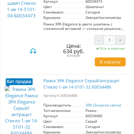
Артикул
Б0034473
Цвет
Шампань\
Самовывоз
Сегодня
Курьером
Завтра/послезавтра
Рамка ЭРА Elegance в цвете шампань с
стеклянной вставкой — стильное решение
для вашего интерьера. Артикул Б0034473,
предназначена для установки одной розетки
-
+
или выключателя. Изготовлена из
Цена:
высококачественных материалов, что
Есть в наличии
634 руб.
обеспечивает долговечность и устойчивость к
повреждениям. Эстетичный дизайн и
824 руб.
элегантная отделка добавляют изысканности
В корзину
любому помещению, будь то квартира, офис
или общественное пространство. Легкость
монтажа позволяет быстро установить рамку
без лишних усилий. Идеально подходит для
Рамка ЭРА Elegance Серый/антрацит
современных интерьеров, подчеркивает вкус
Стекло 1-ая 14-5101-32 Б0034486
и внимание к деталям. Выберите ЭРА Elegance
для создания гармоничной атмосферы в
Артикул: Б0034486
вашем доме.
Производитель
ЭРА (Энергия света)
Тип механизма
Рамки
Артикул
Б0034486
Цвет
Серый
Самовывоз
Сегодня
Курьером
Завтра/послезавтра