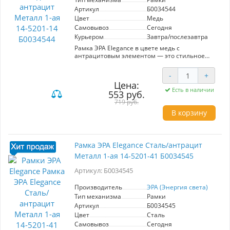
Артикул
Б0034544
Цвет
Медь
Самовывоз
Сегодня
Курьером
Завтра/послезавтра
Рамка ЭРА Elegance в цвете медь с
антрацитовым элементом — это стильное
решение для современных интерьеров.
Изготовленная из качественного металла, она
-
+
сочетает в себе прочность и элегантный
Цена:
дизайн. Модель предназначена для установки
Есть в наличии
553 руб.
одной электроарматуры, что делает её
идеальной для оформления небольших
719 руб.
помещений или зон. Преимущества рамки
В корзину
включают простоту установки и
универсальность — она подходит для
различных типов выключателей и розеток.
Эстетичное сочетание меди и антрацита
Рамка ЭРА Elegance Сталь/антрацит
добавляет шарма и современности, легко
Металл 1-ая 14-5201-41 Б0034545
вписываясь в любой стиль. Продукция ЭРА
известна высоким качеством и
Артикул: Б0034545
долговечностью, что гарантирует надежную
эксплуатацию на протяжении многих лет.
Выберите рамку ЭРА Elegance для создания
Производитель
ЭРА (Энергия света)
гармоничного и функционального
Тип механизма
Рамки
пространства.
Артикул
Б0034545
Цвет
Сталь
Самовывоз
Сегодня