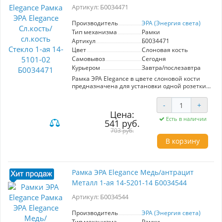
комнаты.
Артикул: Б0034471
Производитель
ЭРА (Энергия света)
Тип механизма
Рамки
Артикул
Б0034471
Цвет
Слоновая кость
Самовывоз
Сегодня
Курьером
Завтра/послезавтра
Рамка ЭРА Elegance в цвете слоновой кости
предназначена для установки одной розетки
или выключателя. Изготовлена из
высококачественного пластика, она устойчива
-
+
к механическим повреждениям и UV-
Цена:
излучению, что обеспечивает долговечность и
Есть в наличии
541 руб.
сохранность цвета. Стеклянная поверхность
придаёт изделию стильный и современный
703 руб.
вид, легко вписываясь в любой интерьер.
В корзину
Простота монтажа и возможность
комбинирования с другими рамками серии
делают её универсальным решением для
создания гармоничного пространства. Рамка
Рамка ЭРА Elegance Медь/антрацит
сочетает в себе элегантность и практичность,
Металл 1-ая 14-5201-14 Б0034544
что делает её отличным выбором для дома
или офиса.
Артикул: Б0034544
Производитель
ЭРА (Энергия света)
Тип механизма
Рамки