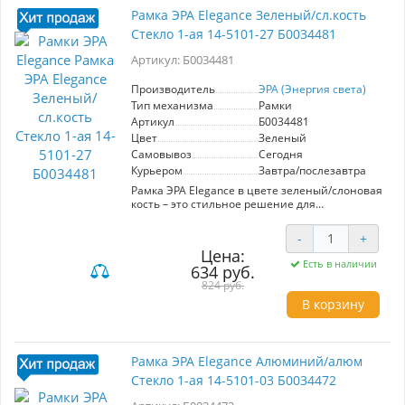
подчеркивая индивидуальность вашего стиля.
Рамка ЭРА Elegance Зеленый/сл.кость
Выберите ЭРА Elegance для создания уютной и
Стекло 1-ая 14-5101-27 Б0034481
современной атмосферы.
Артикул: Б0034481
Производитель
ЭРА (Энергия света)
Тип механизма
Рамки
Артикул
Б0034481
Цвет
Зеленый
Самовывоз
Сегодня
Курьером
Завтра/послезавтра
Рамка ЭРА Elegance в цвете зеленый/слоновая
кость – это стильное решение для
оформления электрических розеток и
выключателей. Артикул: Б0034481.
-
+
Изготовлена из высококачественного
Цена:
пластика, который гарантирует долговечность
Есть в наличии
634 руб.
и устойчивость к механическим
повреждениям. Ключевые характеристики: -
824 руб.
Формат: 1-ая рамка - Материал: пластик - Цвет:
В корзину
зеленый/слоновая кость - Тип вставки: стекло
Преимущества использования рамки ЭРА
Elegance: - Эстетичный дизайн, который
гармонично впишется в любой интерьер. -
Рамка ЭРА Elegance Алюминий/алюм
Простота установки и замены, что делает её
Стекло 1-ая 14-5101-03 Б0034472
удобной в использовании. - Легкость в уходе и
чистке, благодаря гладкой поверхности. Эта