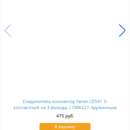
Соединитель-коннектор Feron LD541 3-
К
контактный на 3 выхода, с СМК221 пружинным
контактом IP68, черный, STEKKER 49194
475 руб.
В корзину