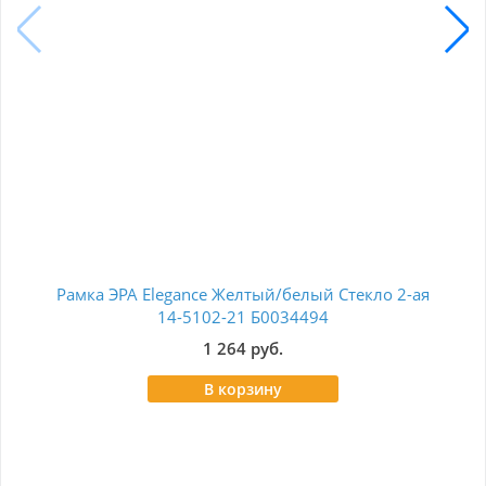
Рамка ЭРА Elegance Желтый/белый Стекло 2-ая
Ра
14-5102-21 Б0034494
1 264 руб.
В корзину