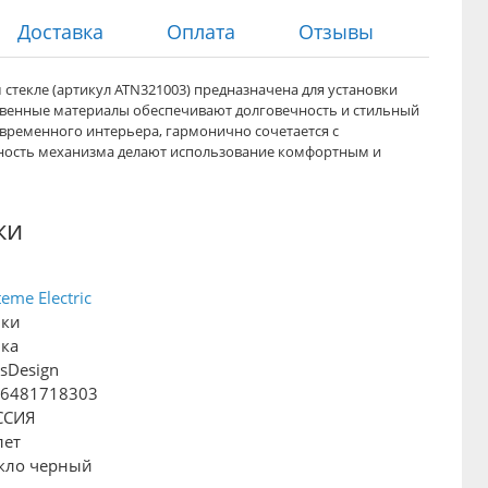
Доставка
Оплата
Отзывы
ом стекле (артикул ATN321003) предназначена для установки
твенные материалы обеспечивают долговечность и стильный
овременного интерьера, гармонично сочетается с
ность механизма делают использование комфортным и
ки
teme Electric
мки
ка
asDesign
06481718303
ССИЯ
лет
кло черный