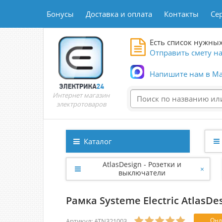
Бонусы
Доставка и оплата
Контакты
Се
Есть список нужных
Отправить смету на
Напишите нам в Ma
Интернет магазин
электротоваров
Каталог
AtlasDesign - Розетки и
×
выключатели
Рамка Systeme Electric AtlasD
Онл
Артикул: ATN321003