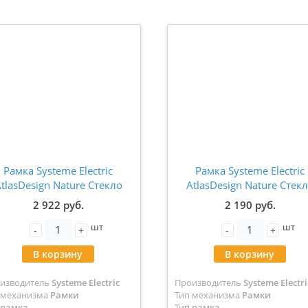
Рамка Systeme Electric
Рамка Systeme Electric
tlasDesign Nature Стекло
AtlasDesign Nature Стек
черный 4-ая ATN321004
черный 3-ая ATN32100
2 922 руб.
2 190 руб.
шт
шт
-
+
-
+
В корзину
В корзину
изводитель
Systeme Electric
Производитель
Systeme Electri
 механизма
Рамки
Тип механизма
Рамки
рамка
Тип
рамка