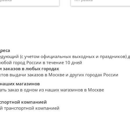
ия
AtlasDesign
Серия
AtlasDesign
рихкод
3606481718310
Штрихкод
3606481718303
ана изготовитель
РОССИЯ
Страна изготовитель
РОССИЯ
к службы
30 лет
Срок службы
30 лет
т
Стекло черный
Цвет
Стекло черный
антия, месяцы
24
Гарантия, месяцы
24
т рамки
Стекло черный
Цвет рамки
Стекло черный
ейка
AtlasDesign
Линейка
AtlasDesign
дреса
едующий (с учетом официальных выходных и праздников) де
любой город России в течение 10 дней
 заказов в любых городах
ктов выдачи заказов в Москве и других городах России
 наших магазинов
ать заказ в одном из наших магазинов в Москве
нспортной компанией
й транспортной компанией