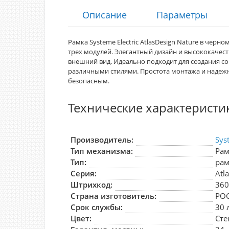
Описание
Параметры
Рамка Systeme Electric AtlasDesign Nature в черн
трех модулей. Элегантный дизайн и высококачес
внешний вид. Идеально подходит для создания с
различными стилями. Простота монтажа и надеж
безопасным.
Технические характеристи
Производитель:
Sys
Тип механизма:
Ра
Тип:
рам
Серия:
Atl
Штрихкод:
36
Страна изготовитель:
РО
Срок службы:
30 
Цвет:
Сте