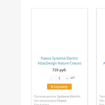
Рамка Systeme Electric
AtlasDesign Nature Стекло
A
черный 1-ая ATN321001
720 руб.
шт
-
+
В корзину
Производитель
Systeme Electric
Про
Тип механизма
Рамки
Тип
Тип
рамка
Тип