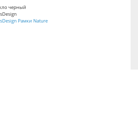
кло черный
asDesign
asDesign Рамки Nature