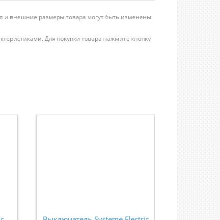
ция и внешние размеры товара могут быть изменены
рактеристиками. Для покупки товара нажмите кнопку
ic
Выключатель Systeme Electric
Выключате