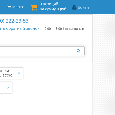
0 позиций
Москва
Войти
на сумму
0 руб.
00) 222-23-53
ать обратный звонок
9:00 – 18:00 без выходных
атели
×
lectric
×
о