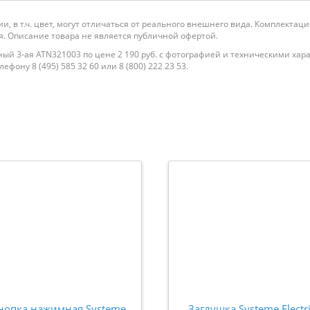
и, в т.ч. цвет, могут отличаться от реального внешнего вида. Комплекта
. Описание товара не является публичной офертой.
ерный 3-ая ATN321003 по цене 2 190 руб. с фотографией и техническими ха
фону 8 (495) 585 32 60 или 8 (800) 222 23 53.
нопка нажимная Systeme
Заглушка Systeme Electr