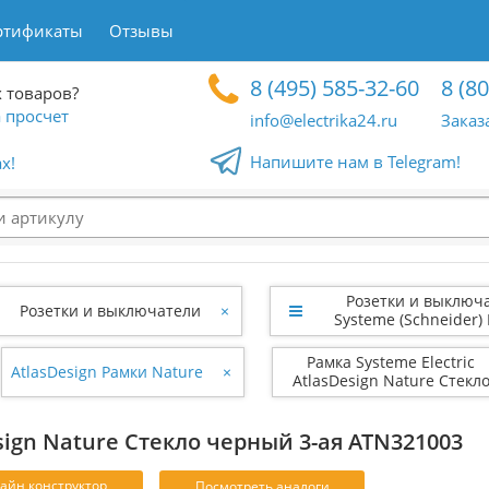
ртификаты
Отзывы
8 (495) 585-32-60
8 (8
 товаров?
 просчет
info@electrika24.ru
Заказ
Напишите нам в Telegram!
x!
Розетки и выключ
Розетки и выключатели
×
Systeme (Schneider) E
Рамка Systeme Electric
AtlasDesign Рамки Nature
×
AtlasDesign Nature Стекл
черный 3-ая ATN321003
esign Nature Стекло черный 3-ая ATN321003
айн конструктор
Посмотреть аналоги