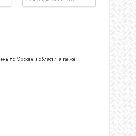
Цвет рамки
Стекло черный
Цвет рамки
С
нь по Москве и области, а также