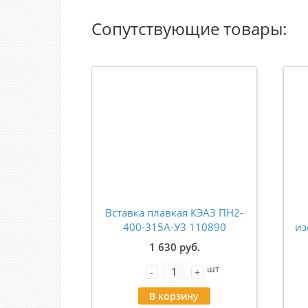
Сопутствующие товары:
Вставка плавкая КЭАЗ ПН2-
400-315А-У3 110890
из
1 630 руб.
S
шт
-
+
В корзину