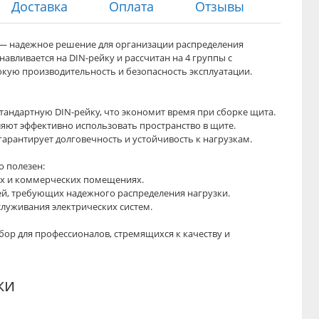
Доставка
Оплата
Отзывы
) — надежное решение для организации распределения
навливается на DIN-рейку и рассчитан на 4 группы с
кую производительность и безопасность эксплуатации.
стандартную DIN-рейку, что экономит время при сборке щита.
яют эффективно использовать пространство в щите.
гарантирует долговечность и устойчивость к нагрузкам.
о полезен:
ых и коммерческих помещениях.
пей, требующих надежного распределения нагрузки.
служивания электрических систем.
ор для профессионалов, стремящихся к качеству и
ки