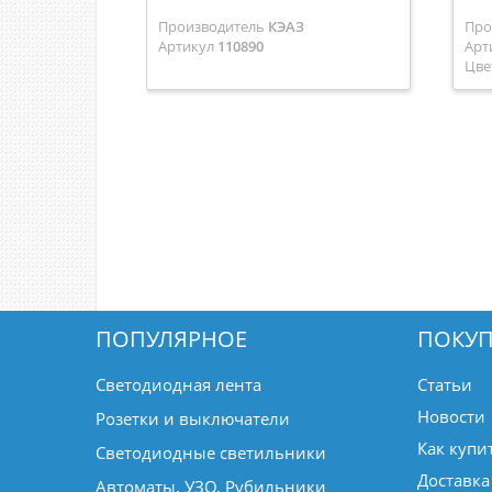
Производитель
КЭАЗ
Про
Артикул
110890
Арт
Цве
ПОПУЛЯРНОЕ
ПОКУП
Светодиодная лента
Статьи
Новости
Розетки и выключатели
Как купи
Светодиодные светильники
Доставка
Автоматы, УЗО, Рубильники