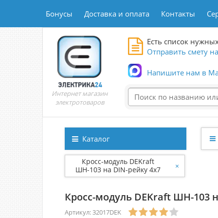
Бонусы
Доставка и оплата
Контакты
Се
Есть список нужных
Отправить смету на
Напишите нам в Ma
Интернет магазин
электротоваров
Каталог
Кросс-модуль DEKraft
×
ШН-103 на DIN-рейку 4х7
групп 100А
Кросс-модуль DEKraft ШН-103 н
Артикул: 32017DEK