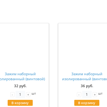
Зажим наборный
Зажим наборный
олированный (винтовой)
изолированный (винтов
ЗНИ - 6,0 (JXB 6), синий,
ЗНИ - 10,0 (JXB10), серы
32 руб.
36 руб.
TEKKER, LD551-2-60 39360
STEKKER 39357
шт
шт
-
+
-
+
В корзину
В корзину