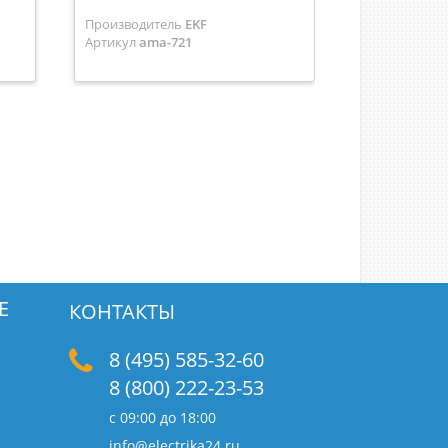
Производитель
EKF
Артикул
1SPE
Артикул
ama-721
Е
КОНТАКТЫ
8 (495) 585-32-60
8 (800) 222-23-53
с 09:00 до 18:00
info@electrika24.ru