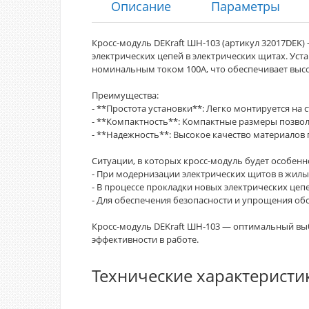
Описание
Параметры
Кросс-модуль DEKraft ШН-103 (артикул 32017DEK
электрических цепей в электрических щитах. Уста
номинальным током 100А, что обеспечивает высо
Преимущества:
- **Простота установки**: Легко монтируется на 
- **Компактность**: Компактные размеры позвол
- **Надежность**: Высокое качество материалов 
Ситуации, в которых кросс-модуль будет особенн
- При модернизации электрических щитов в жил
- В процессе прокладки новых электрических це
- Для обеспечения безопасности и упрощения об
Кросс-модуль DEKraft ШН-103 — оптимальный выб
эффективности в работе.
Технические характеристи