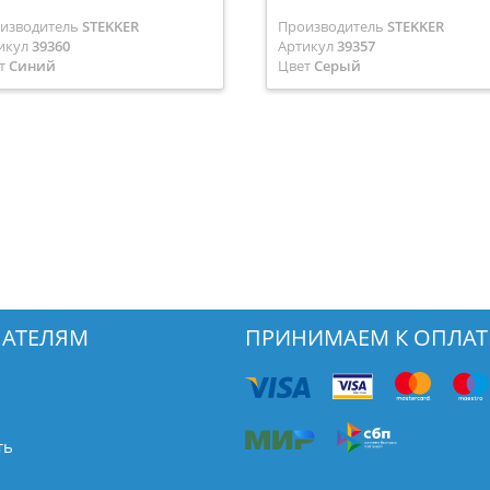
изводитель
STEKKER
Производитель
STEKKER
икул
39360
Артикул
39357
т
Синий
Цвет
Серый
АТЕЛЯМ
ПРИНИМАЕМ К ОПЛАТ
ть