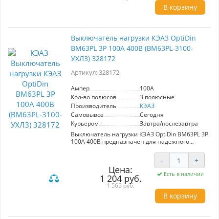
режимах, включая короткое замыкание.
В корзину
- **Преимущества:** Обеспечивает надежную
защиту электрических цепей, простота
установки и эксплуатации, высокая степень
защиты в условиях эксплуатации.
Выключатель нагрузки КЭАЗ OptiDin
ВМ63PL 3P 100А 400В (BM63PL-3100-
Выбор для безопасного управления
электрическими нагрузками.
УХЛ3) 328172
Артикул: 328172
Ампер
100A
Кол-во полюсов
3 полюсные
Производитель
КЭАЗ
Самовывоз
Сегодня
Курьером
Завтра/послезавтра
Выключатель нагрузки КЭАЗ OptiDin ВМ63PL 3P
100А 400В предназначен для надежного
включения и отключения номинального тока
в нормальных и аварийных условиях.
-
+
Обеспечивает защиту от коротких замыканий
Цена:
и функции разъединения. Идеален для
Есть в наличии
1 204 руб.
использования в промышленных и
коммерческих объектах.
1 565 руб.
В корзину