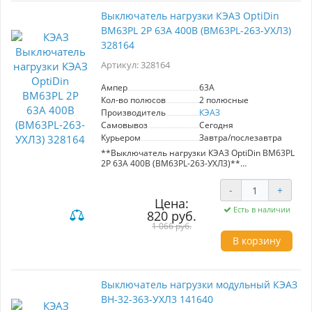
Выключатель нагрузки КЭАЗ OptiDin
ВМ63PL 2P 63А 400В (BM63PL-263-УХЛ3)
328164
Артикул: 328164
Ампер
63A
Кол-во полюсов
2 полюсные
Производитель
КЭАЗ
Самовывоз
Сегодня
Курьером
Завтра/послезавтра
**Выключатель нагрузки КЭАЗ OptiDin ВМ63PL
2P 63А 400В (BM63PL-263-УХЛ3)**
Выключатель нагрузки КЭАЗ OptiDin ВМ63PL –
-
+
это надежное решение для управления
Цена:
электрическими цепями в условиях
Есть в наличии
820 руб.
нормальной эксплуатации и аварийных
ситуаций. С номинальным током 63А и
1 066 руб.
возможностью работы при 400В, он идеально
В корзину
подходит для промышленных и коммерческих
объектов.
**Преимущества:**
Выключатель нагрузки модульный КЭАЗ
- **Безопасность:** Эффективно защищает от
ВН-32-363-УХЛ3 141640
короткого замыкания и перегрузок.
- **Надежность:** Высокое качество