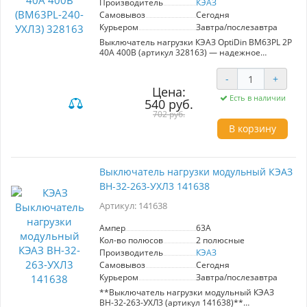
Производитель
КЭАЗ
Самовывоз
Сегодня
Курьером
Завтра/послезавтра
Выключатель нагрузки КЭАЗ OptiDin ВМ63PL 2P
40А 400В (артикул 328163) — надежное
решение для управления электрическими
цепями. С номинальным током 40A, он
-
+
идеально подходит для использования в
Цена:
промышленных и коммерческих установках,
Есть в наличии
540 руб.
обеспечивая безопасность и стабильность
работы оборудования.
702 руб.
В корзину
Преимущества:
- **Высокая надежность**: Защита от
короткого замыкания и других аварийных
режимов.
Выключатель нагрузки модульный КЭАЗ
- **Универсальность**: Подходит для
ВН-32-263-УХЛ3 141638
различных типов нагрузок и условий
эксплуатации.
Артикул: 141638
- **Функция разъединения**: Обеспечивает
безопасное отключение и техобслуживание
электроустановок.
Ампер
63A
Кол-во полюсов
2 полюсные
Этот выключатель станет незаменимым в
Производитель
КЭАЗ
ситуациях, где требуется стабильное и
Самовывоз
Сегодня
безопасное управление электроэнергией,
Курьером
Завтра/послезавтра
например, в производственных цехах,
торговых площадях и при монтаже систем
**Выключатель нагрузки модульный КЭАЗ
автоматизации. Выберите КЭАЗ OptiDin для
ВН-32-263-УХЛ3 (артикул 141638)**