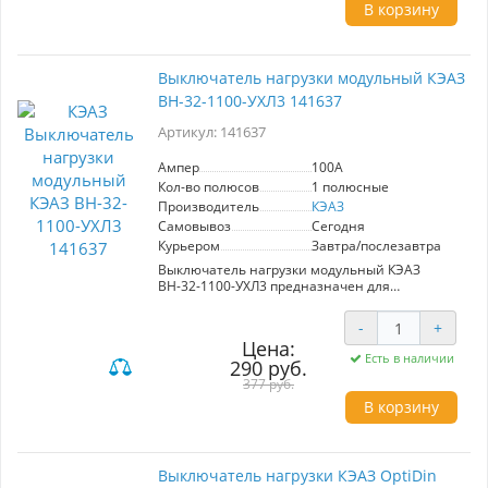
- **Температурный режим**: УХЛ3 (подходит
В корзину
для эксплуатации в сложных климатических
условиях)
**Преимущества**:
Выключатель нагрузки модульный КЭАЗ
- Надежная защита электрооборудования
ВН-32-1100-УХЛ3 141637
- Устойчивость к внешним воздействиям
- Простота установки и эксплуатации
Артикул: 141637
Идеальный выбор для промышленных и
бытовых систем электроснабжения.
Ампер
100A
Кол-во полюсов
1 полюсные
Производитель
КЭАЗ
Самовывоз
Сегодня
Курьером
Завтра/послезавтра
Выключатель нагрузки модульный КЭАЗ
ВН-32-1100-УХЛ3 предназначен для
управления и защиты электрических цепей
переменного тока. Обладает одним полюсом и
-
+
номинальным током 100 А, обеспечивая
Цена:
высокую коммутационную способность.
Есть в наличии
290 руб.
Идеален для использования в промышленных
и бытовых системах электроснабжения.
377 руб.
В корзину
Выключатель нагрузки КЭАЗ OptiDin