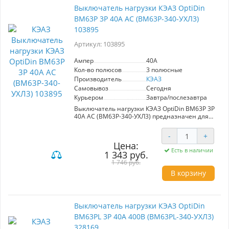
Выключатель нагрузки КЭАЗ OptiDin
ВМ63Р 3P 40A AC (BM63P-340-УХЛ3)
103895
Артикул: 103895
Ампер
40A
Кол-во полюсов
3 полюсные
Производитель
КЭАЗ
Самовывоз
Сегодня
Курьером
Завтра/послезавтра
Выключатель нагрузки КЭАЗ OptiDin ВМ63Р 3P
40A AC (BM63P-340-УХЛ3) предназначен для
управления и защиты электрических цепей.
Обеспечивает надежное включение и
-
+
отключение номинального тока до 40A, а
Цена:
также безопасное разъединение в аварийных
Есть в наличии
1 343 руб.
ситуациях, включая короткое замыкание.
Подходит для применения в промышленных и
1 746 руб.
бытовых условиях.
В корзину
Выключатель нагрузки КЭАЗ OptiDin
ВМ63PL 3P 40А 400В (BM63PL-340-УХЛ3)
328169