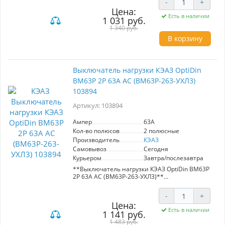
-
+
32А он эффективно включает и отключает
Цена:
нагрузку в нормальных условиях, а также
Есть в наличии
1 031 руб.
обеспечивает безопасность в аварийных
ситуациях, таких как короткое замыкание.
1 340 руб.
Надежный и долговечный, этот выключатель
В корзину
идеально подходит для использования в
различных промышленных и бытовых
системах.
Выключатель нагрузки КЭАЗ OptiDin
ВМ63Р 2P 63A AC (BM63P-263-УХЛ3)
103894
Артикул: 103894
Ампер
63A
Кол-во полюсов
2 полюсные
Производитель
КЭАЗ
Самовывоз
Сегодня
Курьером
Завтра/послезавтра
**Выключатель нагрузки КЭАЗ OptiDin ВМ63Р
2P 63A AC (BM63P-263-УХЛ3)**
- **Артикул:** 103894
-
+
- **Номинальный ток:** 63A
Цена:
- **Тип:** Двухполюсный (2P)
Есть в наличии
1 141 руб.
- **Применение:** Включение, отключение и
проведение тока в нормальных и аварийных
1 483 руб.