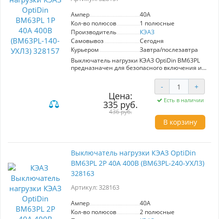
Ампер
40A
Кол-во полюсов
1 полюсные
Производитель
КЭАЗ
Самовывоз
Сегодня
Курьером
Завтра/послезавтра
Выключатель нагрузки КЭАЗ OptiDin ВМ63PL
предназначен для безопасного включения и
отключения номинального тока до 40А при
напряжении 400В. Обеспечивает надежную
-
+
работу в нормальных условиях и защиту при
Цена:
аварийных ситуациях, таких как короткое
Есть в наличии
335 руб.
замыкание. Идеален для использования в
промышленных и бытовых электрических
436 руб.
системах.
В корзину
Выключатель нагрузки КЭАЗ OptiDin
ВМ63PL 2P 40А 400В (BM63PL-240-УХЛ3)
328163
Артикул: 328163
Ампер
40A
Кол-во полюсов
2 полюсные