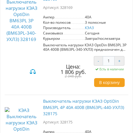
Артикул: 328169
Ампер
40A
Кол-во полюсов
3 полюсные
Производитель
КЭАЗ
Самовывоз
Сегодня
Курьером
Завтра/послезавтра
Выключатель нагрузки КЭАЗ OptiDin ВМ63PL 3P
40А 400В (BM63PL-340-УХЛ3) предназначен для
надежного включения, проведения и
отключения номинального тока в нормальных
-
+
эксплуатационных условиях. Обеспечивает
Цена:
безопасность при аварийных ситуациях, таких
Есть в наличии
1 806 руб.
как короткое замыкание, и выполняет
функции разъединения. Номинальный ток
2 348 руб.
40А гарантирует эффективную работу в
В корзину
различных системах. Идеальное решение для
обеспечения надежности и безопасности
электрооборудования.
Выключатель нагрузки КЭАЗ OptiDin
ВМ63PL 4P 40А 400В (BM63PL-440-УХЛ3)
328175
Артикул: 328175
Ампер
40A