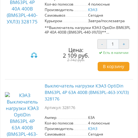
Кол-во полюсов
4 полюсные
Производитель
КЭАЗ
Самовывоз
Сегодня
Курьером
Завтра/послезавтра
**Выключатель нагрузки КЭАЗ OptiDin ВМ63PL
4P 40А 400В (BM63PL-440-УХЛ3)**
Выключатель нагрузки КЭАЗ OptiDin
-
+
предназначен для надежного включения,
Цена:
отключения и управления электрическим
Есть в наличии
2 109 руб.
током в нормальных условиях эксплуатации. С
номинальным током 40А и возможностью
2 742 руб.
работы при аварийных режимах, этот
В корзину
выключатель обеспечивает защиту от
короткого замыкания и других электрических
неисправностей.
Выключатель нагрузки КЭАЗ OptiDin
**Преимущества:**
ВМ63PL 4P 63А 400В (BM63PL-463-УХЛ3)
- **Безопасность:** Защита от аварийных
режимов и короткого замыкания.
328176
- **Надежность:** Высокая степень защиты и
долговечность в условиях эксплуатации.
Артикул: 328176
- **Универсальность:** Идеален для
применения в промышленных и бытовых
Ампер
63A
электрических сетях.
Кол-во полюсов
4 полюсные
Производитель
КЭАЗ
**Ситуации применения:**
- В промышленных объектах для обеспечения
Самовывоз
Сегодня