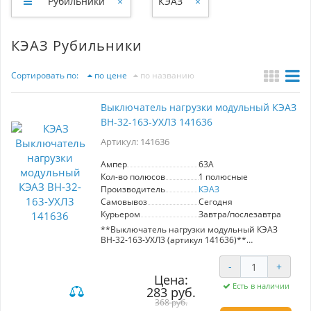
Рубильники
×
КЭАЗ
×
КЭАЗ Рубильники
Сортировать по:
по цене
по названию
Выключатель нагрузки модульный КЭАЗ
ВН-32-163-УХЛ3 141636
Артикул: 141636
Ампер
63A
Кол-во полюсов
1 полюсные
Производитель
КЭАЗ
Самовывоз
Сегодня
Курьером
Завтра/послезавтра
**Выключатель нагрузки модульный КЭАЗ
ВН-32-163-УХЛ3 (артикул 141636)**
- **Тип**: Модульный 1 полюсный
-
+
выключатель нагрузки
Цена:
- **Номинальный ток**: 63 А
Есть в наличии
283 руб.
- **Коммутационная способность**: Высокая
при переменном токе
368 руб.