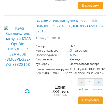
безопасность эксплуатации. Идеален для
898 руб.
применения в промышленных и бытовых
В корзину
условиях.
Выключатель нагрузки КЭАЗ OptiDin
ВМ63PL 3P 32А 400В (BM63PL-332-УХЛ3)
328168
Артикул: 328168
Ампер
32A
Кол-во полюсов
3 полюсные
Производитель
КЭАЗ
Самовывоз
Сегодня
Курьером
Завтра/послезавтра
Выключатель нагрузки КЭАЗ OptiDin ВМ63PL 3P
32А 400В (BM63PL-332-УХЛ3) предназначен для
надежного управления номинальным током в
нормальных условиях эксплуатации и в
-
+
аварийных ситуациях, таких как короткое
Цена:
замыкание. Обеспечивает функции
Есть в наличии
783 руб.
включения, отключения и разъединения.
Идеален для промышленных и коммерческих
1 018 руб.
объектов. Номинальный ток: 32А.
В корзину
Производитель: КЭАЗ.