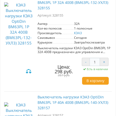
ВМ63PL 1P 32А 400В (BM63PL-132-УХЛ3)
328155
Артикул: 328155
Ампер
32A
Кол-во полюсов
1 полюсные
Производитель
КЭАЗ
Самовывоз
Сегодня
Курьером
Завтра/послезавтра
Выключатель нагрузки КЭАЗ OptiDin ВМ63PL 1P
32А 400В предназначен для управления и
защиты электрических цепей. Обеспечивает
надежное включение и отключение
-
+
номинального тока до 32А в нормальных
Цена:
условиях, а также защиту при коротком
Есть в наличии
298 руб.
замыкании. Идеален для использования в
промышленных и бытовых электрических
387 руб.
системах.
В корзину
Выключатель нагрузки КЭАЗ OptiDin
ВМ63PL 1P 40А 400В (BM63PL-140-УХЛ3)
328157
Артикул: 328157