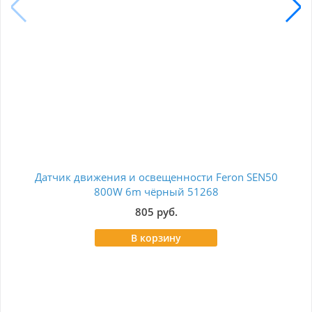
Датчик движения и освещенности Feron SEN50
У
800W 6m чёрный 51268
805 руб.
В корзину