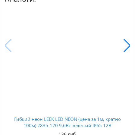
Гибкий неон LEEK LED NEON (цена за 1м, кратно
Гиб
100м) 2835-120 9,6Вт зеленый IP65 12В
LE010626-006
136 руб.