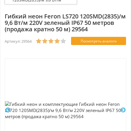
220V зеленый IP67 50
метров (продажа кратно 50
м) 29564
Гибкий неон Feron LS720 120SMD(2835)/м
9,6 Вт/м 220V зеленый IP67 50 метров
(продажа кратно 50 м) 29564
Артикул: 29564
Посмотреть аналоги