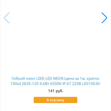
Гибкий неон LEEK LED NEON (цена за 1м, кратно
Сет
100м) 2835-120 9,6Вт 6500К IP 67 220В LE010630-
кн
022
141 руб.
В корзину