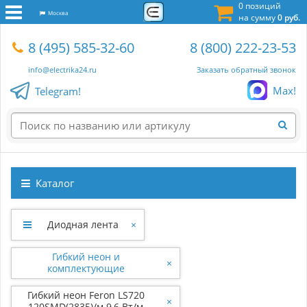
0 позиций
Москва
на сумму
0 руб.
8 (495) 585-32-60
8 (800) 222-23-53
info@electrika24.ru
Заказать обратный звонок
Max!
Telegram!
Каталог
Диодная лента
×
Гибкий неон и
×
комплектующие
Гибкий неон Feron LS720
×
120SMD(2835)/м 9,6 Вт/м