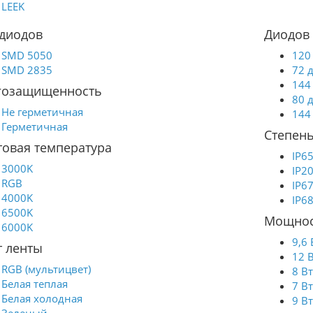
LEEK
 диодов
Диодов 
SMD 5050
120
SMD 2835
72 
144
гозащищенность
80 
Не герметичная
144
Герметичная
Степень
товая температура
IP6
3000K
IP2
RGB
IP6
4000K
IP6
6500K
Мощнос
6000K
9,6 
т ленты
12 
RGB (мультицвет)
8 В
Белая теплая
7 В
Белая холодная
9 В