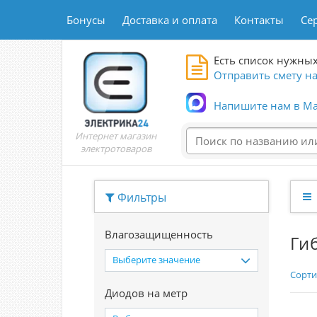
Бонусы
Доставка и оплата
Контакты
Се
Есть список нужных
Отправить смету на
Напишите нам в Ma
Интернет магазин
электротоваров
Фильтры
Влагозащищенность
Ги
Выберите значение
Сорти
Диодов на метр