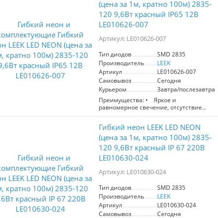
(цена за 1м, кратно 100м) 2835-
120 9,6Вт красный IP65 12В
LE010626-007
Артикул: LE010626-007
Тип диодов
SMD 2835
Производитель
LEEK
Артикул
LE010626-007
Самовывоз
Сегодня
Курьером
Завтра/послезавтра
Преимущества: • Яркое и
равномерное свечение, отсутствие
темных промежутков
• Гибкая оболочка позволяет
Гибкий неон LEEK LED NEON
создавать линии и фигуры любой
формы
(цена за 1м, кратно 100м) 2835-
• Можно использовать в условиях
120 9,6Вт красный IP 67 220В
высокой влажности и запыленности*
LE010630-024
• Не нагревается даже при
длительном использовании
Артикул: LE010630-024
• Можно резать на сегменты по 2,5 см
в специально указанных местах
• Выдерживает перепады температур
Тип диодов
SMD 2835
от -30 до +45°C
Производитель
LEEK
Артикул
LE010630-024
Самовывоз
Сегодня
* При условии тщательной