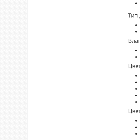
Тип
Вла
Цве
Цве