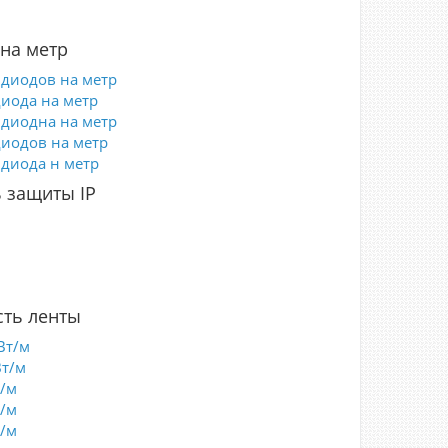
на метр
 диодов на метр
диода на метр
 диодна на метр
диодов на метр
 диода н метр
 защиты IP
5
0
7
8
ть ленты
Вт/м
Вт/м
т/м
т/м
т/м