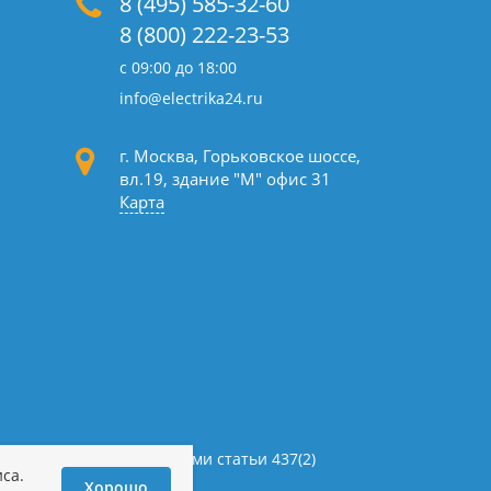
8 (495) 585-32-60
8 (800) 222-23-53
с 09:00 до 18:00
info@electrika24.ru
г. Москва, Горьковское шоссе,
вл.19,
здание "М" офис 31
Карта
определяемой положениями статьи 437(2)
са.
и персональных данных
Хорошо