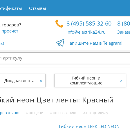
ртификаты
Отзывы
8 (495) 585-32-60
8 (8
 товаров?
 просчет
info@electrika24.ru
Заказ
Напишите нам в Telegram!
x!
Гибкий неон и
Диодная лента
×
×
комплектующие
бкий неон Цвет ленты: Красный
ровать по:
по цене
по названию
по артикулу
Гибкий неон LEEK LED NEON