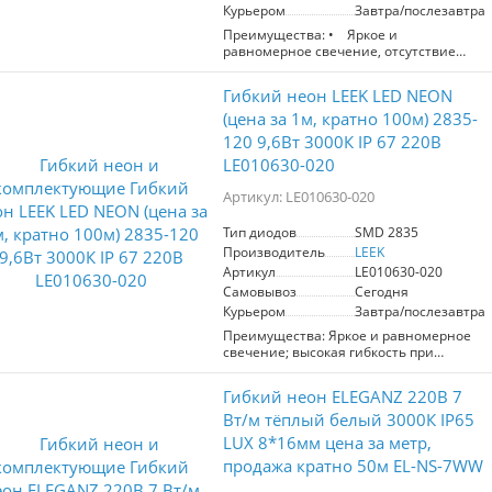
Курьером
Завтра/послезавтра
Преимущества: • Яркое и
равномерное свечение, отсутствие
темных промежутков
• Гибкая оболочка позволяет
Гибкий неон LEEK LED NEON
создавать линии и фигуры любой
формы
(цена за 1м, кратно 100м) 2835-
• Можно использовать в условиях
120 9,6Вт 3000К IP 67 220В
высокой влажности и запыленности*
LE010630-020
• Не нагревается даже при
длительном использовании
Артикул: LE010630-020
• Можно резать на сегменты по 2,5 см
в специально указанных местах
• Выдерживает перепады температур
Тип диодов
SMD 2835
от -30 до +45°C
Производитель
LEEK
Артикул
LE010630-020
Самовывоз
Сегодня
* При условии тщательной
Курьером
Завтра/послезавтра
герметизации стыков.
Область применения: Светодиодные
Преимущества: Яркое и равномерное
ленты гибкий NEON 12В LEEK
свечение; высокая гибкость при
предназначены:
монтаже; можно использовать в
- для внутреннего и наружного
условиях высокой влажности и
Гибкий неон ELEGANZ 220В 7
освещения
запыленности; питается от сети
- для интерьерного, ландшафтного,
220+-20В через сетевой шнур
Вт/м тёплый белый 3000К IP65
архитектурного освещения
(продается отдельно); не нагревается
LUX 8*16мм цена за метр,
- для создания рекламных вывесок и
даже при длительном
световых эффектов
продажа кратно 50м EL-NS-7WW
использовании; можно резать на
Конструкция: • Гибкая светодиодная
сегменты по 1 м в специально