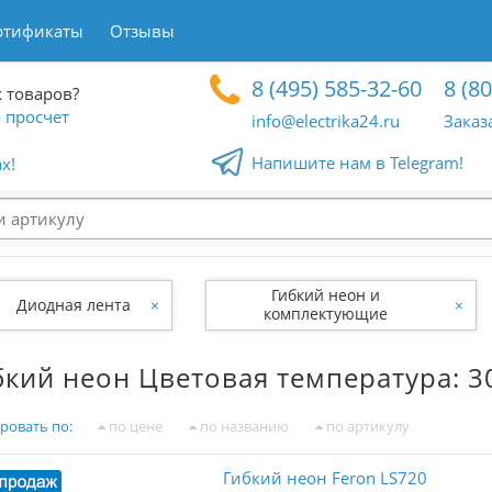
ртификаты
Отзывы
8 (495) 585-32-60
8 (8
 товаров?
 просчет
info@electrika24.ru
Заказ
Напишите нам в Telegram!
x!
Гибкий неон и
Диодная лента
×
×
комплектующие
бкий неон Цветовая температура: 3
ровать по:
по цене
по названию
по артикулу
Гибкий неон Feron LS720