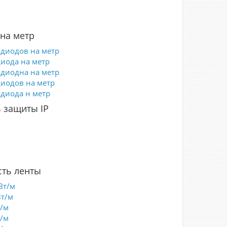
на метр
 диодов на метр
диода на метр
 диодна на метр
диодов на метр
 диода н метр
 защиты IP
5
0
7
8
ть ленты
Вт/м
Вт/м
т/м
т/м