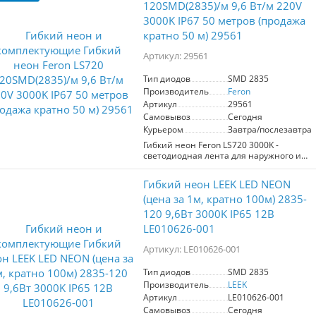
120SMD(2835)/м 9,6 Вт/м 220V
3000K IP67 50 метров (продажа
кратно 50 м) 29561
Артикул: 29561
Тип диодов
SMD 2835
Производитель
Feron
Артикул
29561
Самовывоз
Сегодня
Курьером
Завтра/послезавтра
Гибкий неон Feron LS720 3000K -
светодиодная лента для наружного и
внутреннего освещения. Работает от
сети 220V с мощностью 9,6W/m и 120
Гибкий неон LEEK LED NEON
диодов на метр, обеспечивая яркое и
равномерное теплое белое свечение
(цена за 1м, кратно 100м) 2835-
(3000K). Защита IP68 гарантирует
120 9,6Вт 3000K IP65 12В
водонепроницаемость и устойчивость
LE010626-001
к внешним воздействиям. Лента может
быть обрезана каждые 1000 мм для
Артикул: LE010626-001
удобства монтажа. В комплект входят
сетевой шнур, заглушка и коннектор.
Рабочая температура от -40°C до +40°C.
Тип диодов
SMD 2835
Доступна для продажи кратно 50
Производитель
LEEK
метров. Подходит для создания
Артикул
LE010626-001
декоративного освещения и подсветки
Самовывоз
Сегодня
в различных условиях.