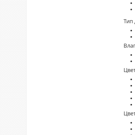
Тип
Вла
Цве
Цве