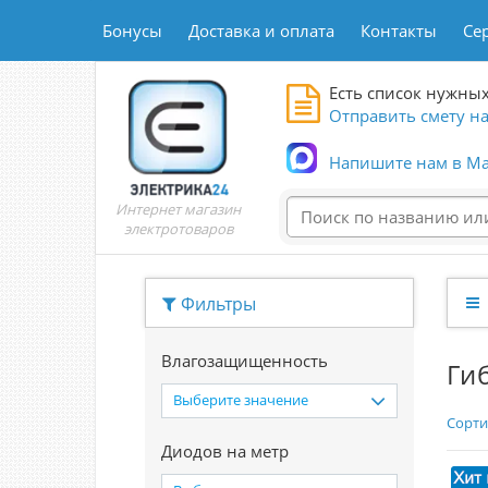
Бонусы
Доставка и оплата
Контакты
Се
Есть список нужных
Отправить смету на
Напишите нам в Ma
Интернет магазин
электротоваров
Фильтры
Влагозащищенность
Ги
Выберите значение
Сорти
Диодов на метр