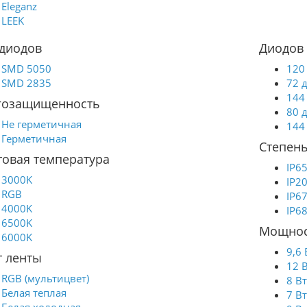
Eleganz
LEEK
 диодов
Диодов 
SMD 5050
120
SMD 2835
72 
144
гозащищенность
80 
Не герметичная
144
Герметичная
Степень
товая температура
IP6
3000K
IP2
RGB
IP6
4000K
IP6
6500K
Мощнос
6000K
9,6 
т ленты
12 
RGB (мультицвет)
8 В
Белая теплая
7 В