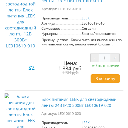
ленты 12В 300Вт LE010619-010
Артикул: LE010619-010
Производитель
LEEK
Артикул
LE010619-010
Самовывоз
Сегодня
Курьером
Завтра/послезавтра
Преимущества: - Блоки питания выполнены по
импульсной схеме, аналогичной блокам
питания компьютеров, имеют защиту от
короткого замыкания и перегрузки по току -
Перфорированный металлический корпус
-
+
обеспечивает хорошее теплоотведение, как
Цена:
следствие длительный срок службы -
Есть в наличии
1 334 руб.
компактный размер и малый
1 734 руб.
вес - встроенная защита от
В корзину
скачков напряжения - легкое
подключение благодаря клеммам с
маркировкой -
обеспечивает стабильную работу и отсутствие
пульсаций
Блок питания LEEK для светодиодный
Область применения: используется для
питания любых устройств с напряжением 12В,
ленты 24В IP20 300Вт LE010619-020
в том числе для светодиодной ленты
Конструкция: Блок питания для устройств с
Артикул: LE010619-020
напряжением 12В. Корпус - перфарированный
металлический каркас. Импульсный драйвер.
Производитель
LEEK
Вариант монтажа- накладной
Артикул
LE010619-020