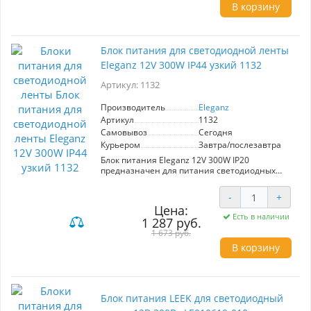
В корзину
Блок питания для светодиодной ленты
Eleganz 12V 300W IP44 узкий 1132
Артикул: 1132
Производитель
Eleganz
Артикул
1132
Самовывоз
Сегодня
Курьером
Завтра/послезавтра
Блок питания Eleganz 12V 300W IP20
предназначен для питания светодиодных
лент и светильников. Он преобразует 220В
переменный ток в стабильный 12В
-
+
постоянный, обеспечивая надежную работу
Цена:
устройств. Рекомендуется учитывать запас
Есть в наличии
1 287 руб.
мощности +20% для повышения
долговечности. Производитель: Eleganz.
1 673 руб.
Степень защиты: IP20.
В корзину
Блок питания LEEK для светодиодный